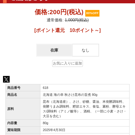
価格:
200円
(税込)
80%OFF
通常価格:
1,000円(税込)
[ポイント還元 10ポイント～]
在庫
なし
商品番号
618
商品名
北海道 海の幸 秋さけ昆布の旨煮 80g
昆布（北海道産）、さけ、砂糖、醤油、米発酵調味料、
発酵うまみ調味料、鰹節エキス、食塩、澱粉、酵母エキ
原料
ス/調味料（アミノ酸等）、酒精、（一部に小麦・さけ・
大豆を含む）
内容量
80g
賞味期限
2025年4月30日