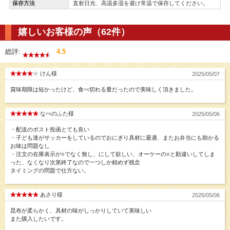
保存方法
直射日光、高温多湿を避け常温で保存してください。
嬉しいお客様の声（62件）
総評:
4.5
けん様
2025/05/07
賞味期限は短かったけど、食べ切れる量だったので美味しく頂きました。
なべのふた様
2025/05/06
・配送のポスト投函とても良い
・子ども達がサッカーをしているのでおにぎり具材に最適、またお弁当にも助かる
お味は問題なし
・注文の在庫表示が○でなく無し、にして欲しい、オーケーの○と勘違いしてしま
った、なくなり次第終了なので一つしか頼めず残念
タイミングの問題で仕方ない。
あさり様
2025/05/06
昆布が柔らかく、具材の味がしっかりしていて美味しい
また購入したいです。