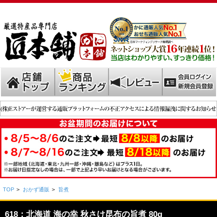
TOP
>
おかず通販
>
旨煮
618：北海道 海の幸 秋さけ昆布の旨煮 80g