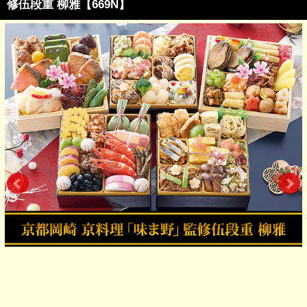
修伍段重 柳雅【669N】