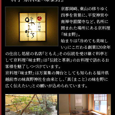
京都岡崎、東山の移りゆく
四季を背景に、平安神宮や
南禅寺銀閣寺など、名所に
囲まれた場所にある京料理
『味ま野』。
始まりは「冷めても美味し
い」にこだわる創業120余年
の仕出し処屋の名店「ともえ｣その伝統を受け継ぐ料亭と
して京料理『味ま野』は「伝統と革新」のお料理で訪れるお
客様を魅了しつづけています。
京料理『味ま野』は万葉集の舞台としても知られる福井県
越前市の味真野神社を由来とし、｢真（まこと）の味を野に
広く伝えたい｣との願いが込められています。