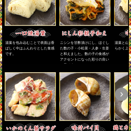
湯葉を包み込むことで表面は香
ニシンを甘酢漬けにし、ほぐし
湯葉と山
ばしく中はふんわりとした食感
た数の子・小松菜・人参・生姜
らかく上
です。
と和えました。数の子の食感が
アクセントになった彩りの良い
一品です。