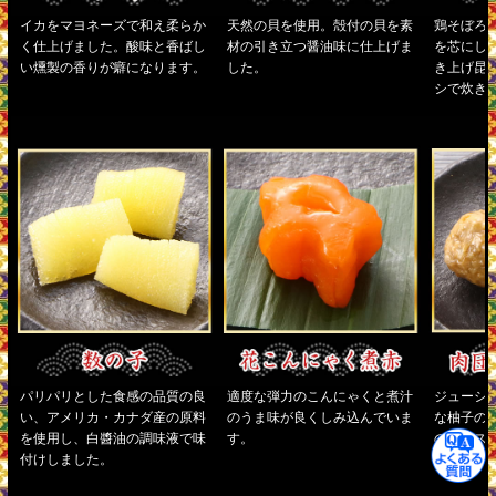
イカをマヨネーズで和え柔らか
天然の貝を使用。殻付の貝を素
鶏そぼろ
く仕上げました。酸味と香ばし
材の引き立つ醤油味に仕上げま
を芯にし
い燻製の香りが癖になります。
した。
き上げ昆
シで炊き
パリパリとした食感の品質の良
適度な弾力のこんにゃくと煮汁
ジューシ
い、アメリカ・カナダ産の原料
のうま味が良くしみ込んでいま
な柚子の
を使用し、白醬油の調味液で味
す。
のソース
付けしました。