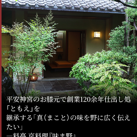
平安神宮のお膝元で創業120余年仕出し処
「ともえ」を
継承する｢真（まこと）の味を野に広く伝え
たい｣
―料亭 京料理『味ま野』