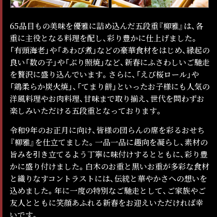
65品目もの美味を優雅に詰め込んだ五段重『柳雅』は、各
重に主役となる料理を配し、彩り豊かに仕上げました。
「有頭海老」や「あわび煮」などの豪華食材をはじめ、縁起の
良い「数の子」や「ぶり照焼」など、新春にふさわしいご馳走
を贅沢に盛り込んでいます。さらに、「えび桜ロール」や
「鶏柔らか炭火焼」、「てまり餅」といったお子様にも人気の
洋風料理やお肉料理、甘味まで取り揃え、世代を問わずお
楽しみいただける五段重となっております。
令和9年のお正月に向け、皆様の団らんの席を彩るおせち
『柳雅』を仕立てました。一品一品に趣向を凝らし、素材の
旨みを引き立てるよう丁寧に味付けするとともに、彩り豊
かに盛り付けました。白木のお重と黒いお重が多彩な食材
と織りなすコントラストには、伝統と華やかさへの想いを
込めました。年に一度の特別なご馳走として、ご家族やご
友人とともに笑顔あふれる新春をお迎えいただければ幸
いです。