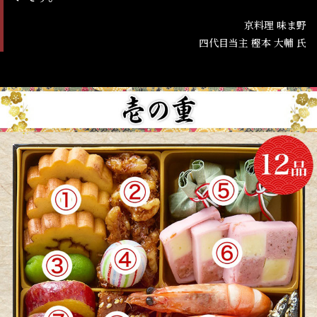
京料理 味ま野
四代目当主 樫本 大輔 氏