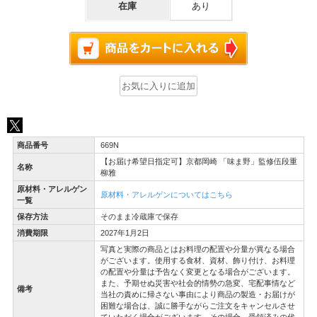
在庫
あり
商品番号
669N
【お届け希望日指定可】京都岡崎 「味ま野」監修伍段重
名称
柳雅
原材料・アレルゲン
原材料・アレルゲンについてはこちら
一覧
保存方法
そのまま冷蔵庫で保存
消費期限
2027年1月2日
写真と実際の商品とはお料理の配置や分量が異なる場合
がございます。使用する食材、資材、飾り付け、お料理
の配置や分量は予告なく変更となる場合がございます。
また、予期せぬ災害や社会的情勢の急変、宅配事情など
備考
当社の責めに帰さない事由により商品の製造・お届けが
困難な場合は、誠に勝手ながらご注文をキャンセルさせ
ていただく場合がございます。その場合、受領済みの代