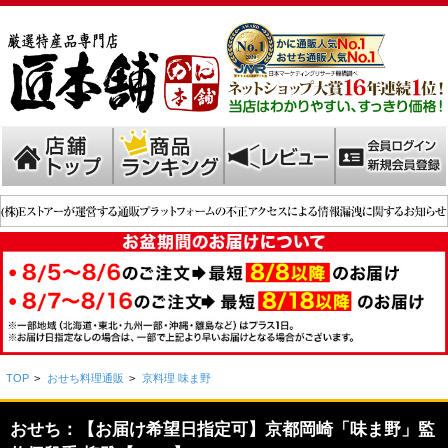
TOP
>
おせち料理通販
>
京料理 味ま野
おせち：【お届け希望日指定可】京都岡崎「味ま野」監