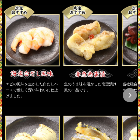
エビの風味を生かした白だしベ
魚のうま味を活かした南蛮漬け
当社独自
ースで優しく深い味わいに仕上
風の一品です。
やかに仕
げました。