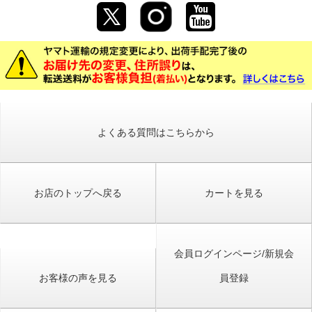
よくある質問はこちらから
お店のトップへ戻る
カートを見る
会員ログインページ/新規会
お客様の声を見る
員登録