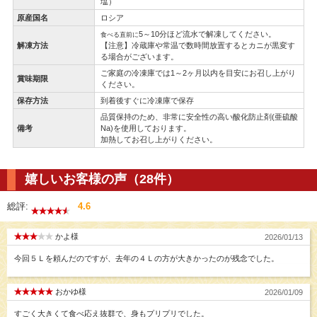
塩）
原産国名
ロシア
5～10分ほど流水で解凍してください。
食べる直前に
解凍方法
【注意】冷蔵庫や常温で数時間放置するとカニが黒変す
る場合がございます。
ご家庭の冷凍庫では1～2ヶ月以内を目安にお召し上がり
賞味期限
ください。
保存方法
到着後すぐに冷凍庫で保存
品質保持のため、非常に安全性の高い酸化防止剤(亜硫酸
備考
Na)を使用しております。
加熱してお召し上がりください。
嬉しいお客様の声（28件）
総評:
4.6
かよ様
2026/01/13
今回５Ｌを頼んだのですが、去年の４Ｌの方が大きかったのが残念でした。
おかゆ様
2026/01/09
すごく大きくて食べ応え抜群で、身もプリプリでした。