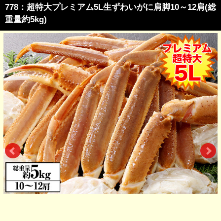
778：超特大プレミアム5L生ずわいがに肩脚10～12肩(総
重量約5kg)