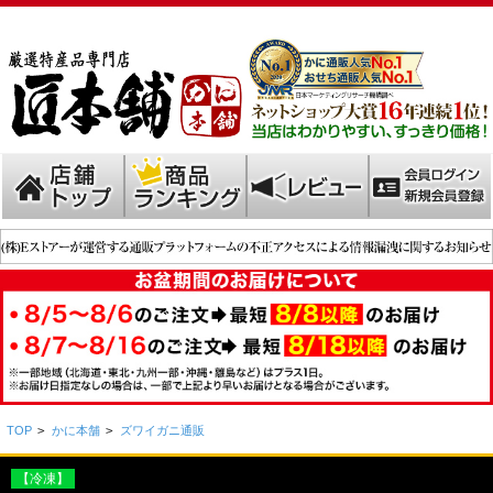
TOP
>
かに本舗
>
ズワイガニ通販
【冷凍】