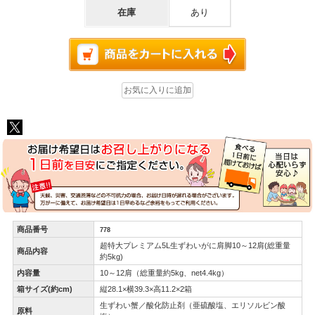
在庫
あり
商品番号
778
超特大プレミアム5L生ずわいがに肩脚10～12肩(総重量
商品内容
約5kg)
内容量
10～12肩（総重量約5kg、net4.4kg）
箱サイズ(約cm)
縦28.1×横39.3×高11.2×2箱
生ずわい蟹／酸化防止剤（亜硫酸塩、エリソルビン酸
原料