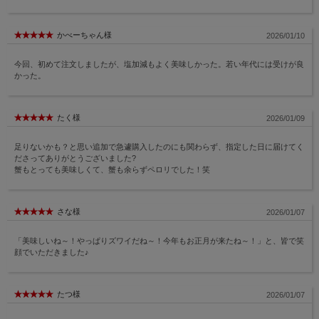
かべーちゃん様
2026/01/10
今回、初めて注文しましたが、塩加減もよく美味しかった。若い年代には受けが良
かった。
たく様
2026/01/09
足りないかも？と思い追加で急遽購入したのにも関わらず、指定した日に届けてく
ださってありがとうございました?
蟹もとっても美味しくて、蟹も余らずペロリでした！笑
さな様
2026/01/07
「美味しいね～！やっぱりズワイだね～！今年もお正月が来たね～！」と、皆で笑
顔でいただきました♪
たつ様
2026/01/07