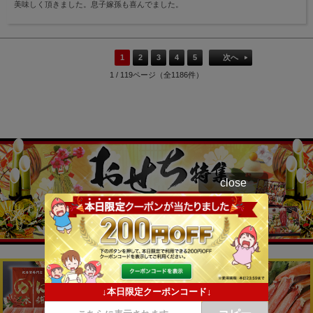
美味しく頂きました。息子嫁孫も喜んでました。
1
2
3
4
5
次へ
1 / 119ページ（全1186件）
close