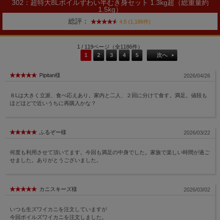
302：超特大8Lボイルずわい半むき身セット 1.3kg超（総重量約
1.5kg）
総評：
4.5 (1,186件)
1 / 119ページ（全1186件）
1
2
3
4
5
次へ
Pipitan様
2026/04/26
８Lは大きく立派、食べ応えあり。家内と二人、２回に分けて食す。満足。値段も
ほどほどで近いうちに再購入かな？
ふるぞー様
2026/03/22
何度も利用させて頂いてます。今回も満足の中身でした。家族で楽しい時間が過ご
せました。ありがとうございました。
カニスキーズ様
2026/03/02
いつも生ズワイカニを注文していますが
今回ボイルズワイカニを注文しました。