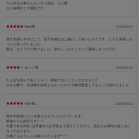
カニ好きの奥さんもバター焼き、カニ酢
カニ味噌汁と大満足です。
haru様
2026/02/12
息子夫婦と半分にして、息子夫婦はカニ鍋にして食べたそうです。とても美味しか
ったと言っていました。
家は、カニマヨで食べました。身がしっかりしていて美味しかったです。
みっこ様
2026/01/15
たらばも頼んであじくらべ、家族でおいしくいただきました
大きな蟹で、冷凍庫の余裕もなかったので大晦日配達してもらって助かりました
ゆか様
2026/01/12
毎年年始用にカニを購入させていただいています。
家族からも好評です^ - ^
封書で来るDMには手書きのお手紙まで添えてくださり、読むのも毎年の楽しみに
なっております。
今後ともよろしくお願いいたします^ - ^