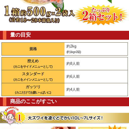
量の目安
約2kg
規格
(約1kg×2箱)
控えめ
約8人前
(カニをサイドメニューとして)
スタンダード
約6人前
(カニをメインメニューとして)
ガッツリ
約4人前
(カニだけでお腹いっぱいに)
商品のここがすごい