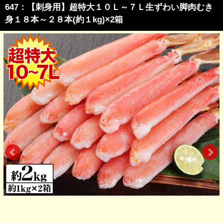
647：【刺身用】超特大１０Ｌ～７Ｌ生ずわい脚肉むき
身１８本～２８本(約１kg)×2箱