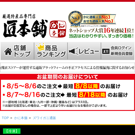
TOP
>
かに本舗
>
ズワイガニ通販
【冷凍】