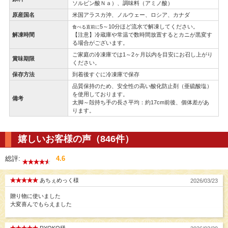
ソルビン酸Ｎａ）、調味料（アミノ酸）
原産国名
米国アラスカ沖、ノルウェー、ロシア、カナダ
5～10分ほど流水で解凍してください。
食べる直前に
解凍時間
【注意】冷蔵庫や常温で数時間放置するとカニが黒変す
る場合がございます。
ご家庭の冷凍庫では1～2ヶ月以内を目安にお召し上がり
賞味期限
ください。
保存方法
到着後すぐに冷凍庫で保存
品質保持のため、安全性の高い酸化防止剤（亜硫酸塩）
を使用しております。
備考
太脚～殻持ち手の長さ平均：約17cm前後、個体差があ
ります。
嬉しいお客様の声（846件）
総評:
4.6
あちぇめっく様
2026/03/23
贈り物に使いました
大変喜んでもらえました