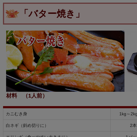
「バター焼き」
材料 （1人前）
カニむき身
1kg～2k
白ネギ（斜め切りに）
2本
エリンギ（食べやすい大きさに）
1パッ