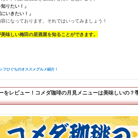
を知りたい！」
屋にいきたい！」
内容になっております。それではいってみましょう！
が美味しい梅田の居酒屋を知ることができます。
！
ッフひぐちのオススメグルメ紹介！
ーをレビュー！コメダ珈琲の月見メニューは美味しいの？