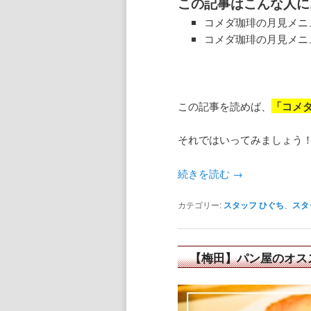
この記事はこんな人に
コメダ珈琲の月見メニ
コメダ珈琲の月見メニ
この記事を読めば、
「コメ
それではいってみましょう
続きを読む
→
カテゴリー:
スタッフ ひぐち
、
スタ
【梅田】パン屋のオス