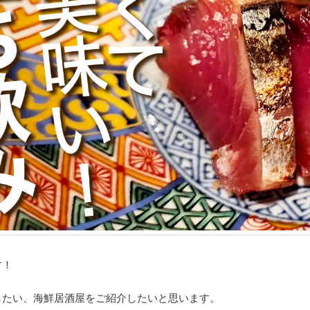
す！
したい、海鮮居酒屋をご紹介したいと思います。