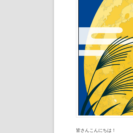
皆さんこんにちは！