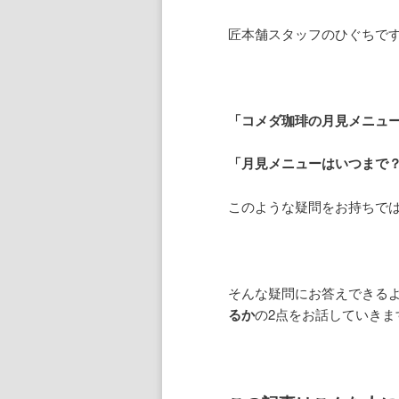
匠本舗スタッフのひぐちで
「コメダ珈琲の月見メニュ
「月見メニューはいつまで
このような疑問をお持ちで
そんな疑問にお答えできる
るか
の2点をお話していきま