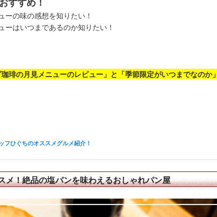
おすすめ！
ューの味の感想を知りたい！
ューはいつまであるのか知りたい！
ダ珈琲の月見メニューのレビュー」と「季節限定がいつまでなのか
！
ッフひぐちのオススメグルメ紹介！
スメ！絶品の塩パンを味わえるおしゃれパン屋