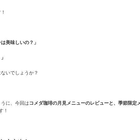
す！
ーは美味しいの？」
？」
はないでしょうか？
ように、今回は
コメダ珈琲の月見メニューのレビューと、季節限定
す！