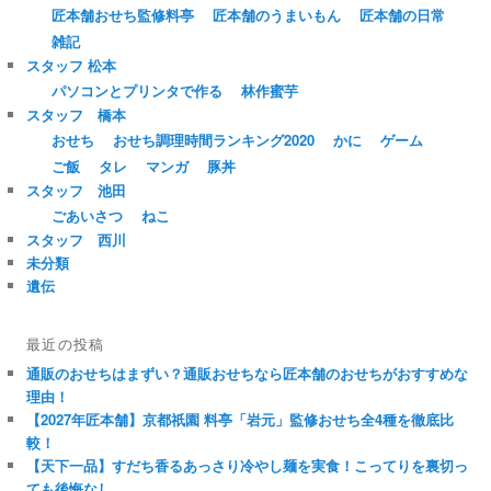
匠本舗おせち監修料亭
匠本舗のうまいもん
匠本舗の日常
雑記
スタッフ 松本
パソコンとプリンタで作る
林作蜜芋
スタッフ 橋本
おせち
おせち調理時間ランキング2020
かに
ゲーム
ご飯
タレ
マンガ
豚丼
スタッフ 池田
ごあいさつ
ねこ
スタッフ 西川
未分類
遺伝
最近の投稿
通販のおせちはまずい？通販おせちなら匠本舗のおせちがおすすめな
理由！
【2027年匠本舗】京都祇園 料亭「岩元」監修おせち全4種を徹底比
較！
【天下一品】すだち香るあっさり冷やし麺を実食！こってりを裏切っ
ても後悔なし