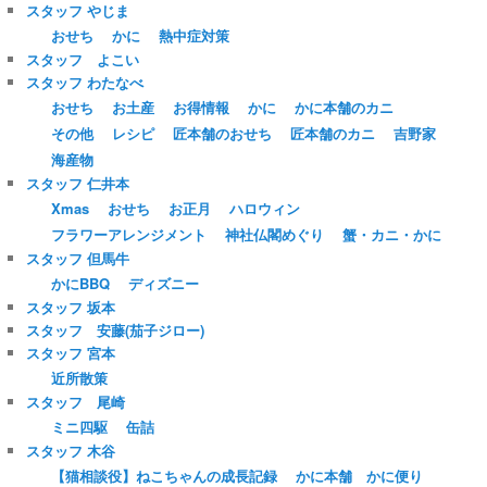
スタッフ やじま
おせち
かに
熱中症対策
スタッフ よこい
スタッフ わたなべ
おせち
お土産
お得情報
かに
かに本舗のカニ
その他
レシピ
匠本舗のおせち
匠本舗のカニ
吉野家
海産物
スタッフ 仁井本
Xmas
おせち
お正月
ハロウィン
フラワーアレンジメント
神社仏閣めぐり
蟹・カニ・かに
スタッフ 但馬牛
かにBBQ
ディズニー
スタッフ 坂本
スタッフ 安藤(茄子ジロー)
スタッフ 宮本
近所散策
スタッフ 尾崎
ミニ四駆
缶詰
スタッフ 木谷
【猫相談役】ねこちゃんの成長記録
かに本舗 かに便り