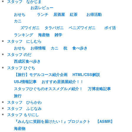
スタッフ なかじま
お店レビュー
おせち
ランチ
居酒屋
紅茶
お得活動
カニ
ズワイガニ
タラバガニ
ベニズワイガニ
ポイ活
ランキング
海産物
雑学
スタッフ にしむら
おせち
お得情報
カニ
枕
食べ歩き
スタッフ のだ
西成区食べ歩き
スタッフ ひぐち
【旅行】モデルコース紹介企画
HTML/CSS解説
USJ情報記事
おすすめ居酒屋紹介！！
スタッフひぐちのオススメグルメ紹介！
万博攻略記事
旅行
スタッフ ひらかわ
スタッフ ふじなみ
スタッフ もりにし
『みんなに笑顔を届けたい！』プロジェクト
【ASMR】
海産物