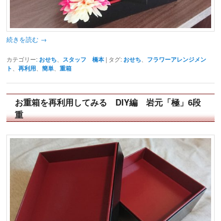
続きを読む
→
カテゴリー:
おせち
、
スタッフ 橋本
|
タグ:
おせち
、
フラワーアレンジメン
ト
、
再利用
、
簡単
、
重箱
お重箱を再利用してみる DIY編 岩元「極」6段
重