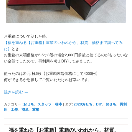
お重箱について話した時、
【福を重ねる【お重箱】重箱のいわれから、材質、価格まで調べてみ
た】
とき
お重箱の末端価格が6.5寸3段の場合2,000円前後と捨てるのがもったいな
い金額でしたので、再利用を考えDIYしてみました。
使ったのは岩元 極6段【お重箱末端価格にして4000円】
何ができるか想像してご覧いただければ幸いです。
続きを読む
→
カテゴリー:
おせち
、
スタッフ 橋本
|
タグ:
2020おせち
、
DIY
、
おせち
、
再利
用
、
工作
、
簡単
、
重箱
福を重ねる【お重箱】重箱のいわれから、材質、