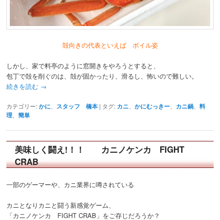
殻向きの代表といえば ボイル姿
しかし、家で料亭のように窓開きをやろうとすると、
包丁で殻を削ぐのは、殻が固かったり、滑るし、怖いので難しい。
続きを読む
→
カテゴリー:
かに
、
スタッフ 橋本
|
タグ:
カニ
、
かにむっきー
、
カニ鍋
、
料
理
、
簡単
美味しく闘え!！！ カニノケンカ FIGHT
CRAB
一部のゲーマーや、カニ業界に噂されている
カニとなりカニと闘う新感覚ゲーム、
「カニノケンカ FIGHT CRAB」をご存じだろうか？