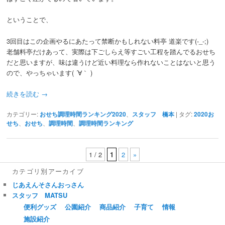
ということで、
3回目はこの企画やるにあたって禁断かもしれない料亭 道楽です(-_-;)
老舗料亭だけあって、実際は下ごしらえ等すごい工程を踏んでるおせち
だと思いますが、味は違うけど近い料理なら作れないことはないと思う
ので、やっちゃいます( ´∀｀ )
続きを読む
→
カテゴリー:
おせち調理時間ランキング2020
、
スタッフ 橋本
|
タグ:
2020お
せち
、
おせち
、
調理時間
、
調理時間ランキング
1 / 2
1
2
»
カテゴリ別アーカイブ
じあえんそさんおっさん
スタッフ MATSU
便利グッズ
公園紹介
商品紹介
子育て
情報
施設紹介