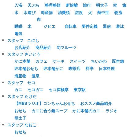
入浴
天ぷら
整理整頓
断捨離
旅行
明太子
枕
歯
水
水遊び
海産物
消費税
湿度
火
熱中症
物流
肉
睡眠
米
ジビエ
自転車
要件定義
通信
遊泳
電気
スタッフ こにし
お店紹介
商品紹介
旬フルーツ
スタッフ さいとう
かに本舗
カフェ
ケーキ
スイーツ
ちいかわ
匠本舗
匠本舗おせち
匠本舗かに
喫茶店
料亭
日本料理
海産物
温泉
スタッフ セコ
カニ
セコガニ
セコ探検隊
東京駅
スタッフ たけだ
【MBSラジオ】コンちゃんおせち
おススメ商品紹介
おせち
カニに合う鍋スープ
かに本舗のカニ
ラジオ
明太子
スタッフ なおこ
おせち