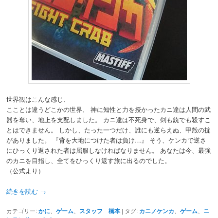
世界観はこんな感じ、
こことは違うどこかの世界、 神に知性と力を授かったカニ達は人間の武
器を奪い、地上を支配しました。 カニ達は不死身で、剣も銃でも殺すこ
とはできません。 しかし、たった一つだけ、誰にも逆らえぬ、甲殻の掟
がありました。 『背を大地につけた者は負け…』 そう、ケンカで逆さ
にひっくり返された者は屈服しなければなりません。 あなたは今、最強
のカニを目指し、全てをひっくり返す旅に出るのでした。
（公式より）
続きを読む
→
カテゴリー:
かに
、
ゲーム
、
スタッフ 橋本
|
タグ:
カニノケンカ
、
ゲーム
、
ニ