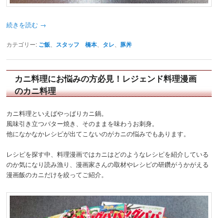
続きを読む
→
カテゴリー:
ご飯
、
スタッフ 橋本
、
タレ
、
豚丼
カニ料理にお悩みの方必見！レジェンド料理漫画
のカニ料理
カニ料理といえばやっぱりカニ鍋。
風味引き立つバター焼き、そのままを味わうお刺身。
他になかなかレシピが出てこないのがカニの悩みでもあります。
レシピを探す中、料理漫画ではカニはどのようなレシピを紹介している
のか気になり読み漁り、漫画家さんの取材やレシピの研鑽がうかがえる
漫画飯のカニだけを絞ってご紹介。