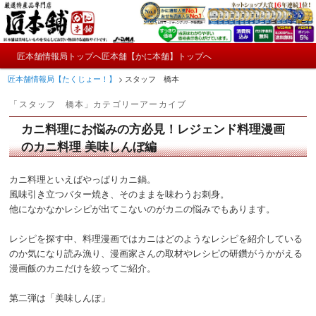
メ
サ
かにやおせちについてのおもしろ情報や興味深い記事をお届けします。
イ
ブ
ン
コ
メ
コ
ン
匠本舗情報局トップへ
匠本舗【かに本舗】トップへ
匠本舗情報局【たくじょー！】
メ
サ
イ
ン
テ
匠本舗情報局【たくじょー！】
>
スタッフ 橋本
ン
テ
ン
イ
ブ
メ
ン
ツ
「
スタッフ 橋本
」カテゴリーアーカイブ
ニ
ツ
へ
ン
コ
ュ
へ
移
カニ料理にお悩みの方必見！レジェンド料理漫画
ー
コ
ン
移
動
のカニ料理 美味しんぼ編
動
ン
テ
カニ料理といえばやっぱりカニ鍋。
風味引き立つバター焼き、そのままを味わうお刺身。
テ
ン
他になかなかレシピが出てこないのがカニの悩みでもあります。
ン
ツ
レシピを探す中、料理漫画ではカニはどのようなレシピを紹介している
ツ
へ
のか気になり読み漁り、漫画家さんの取材やレシピの研鑽がうかがえる
漫画飯のカニだけを絞ってご紹介。
へ
移
第二弾は「美味しんぼ」
移
動