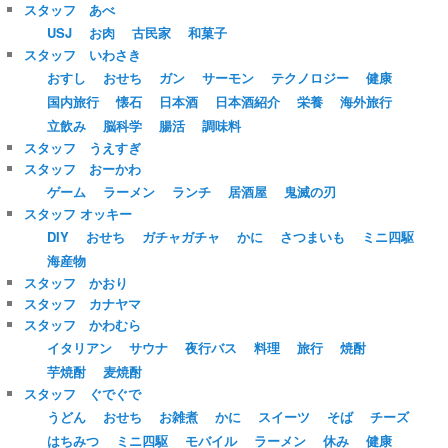
スタッフ あべ
USJ
お肉
古民家
和菓子
スタッフ いわさき
おすし
おせち
ガン
サーモン
テクノロジー
健康
国内旅行
懐石
日本酒
日本酒紹介
栄養
海外旅行
立飲み
脳科学
腸活
調味料
スタッフ うえすぎ
スタッフ おーかわ
ゲーム
ラーメン
ランチ
居酒屋
鬼滅の刃
スタッフ オッキー
DIY
おせち
ガチャガチャ
かに
さつまいも
ミニ四駆
海産物
スタッフ かおり
スタッフ カナヤマ
スタッフ かわむら
イタリアン
サウナ
夜行バス
料理
旅行
焼酎
芋焼酎
麦焼酎
スタッフ ぐでぐで
うどん
おせち
お雑煮
かに
スイーツ
そば
チーズ
はちみつ
ミニ四駆
モバイル
ラーメン
休み
健康