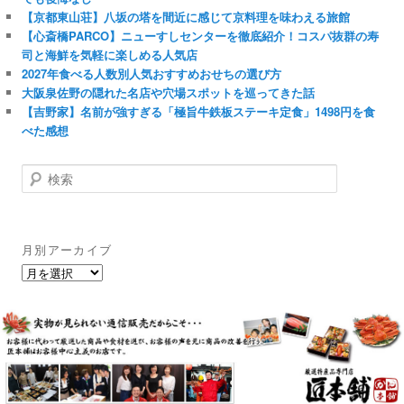
【京都東山荘】八坂の塔を間近に感じて京料理を味わえる旅館
【心斎橋PARCO】ニューすしセンターを徹底紹介！コスパ抜群の寿
司と海鮮を気軽に楽しめる人気店
2027年食べる人数別人気おすすめおせちの選び方
大阪泉佐野の隠れた名店や穴場スポットを巡ってきた話
【吉野家】名前が強すぎる「極旨牛鉄板ステーキ定食」1498円を食
べた感想
検
索
月別アーカイブ
月
別
ア
ー
カ
イ
ブ