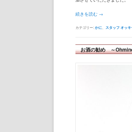
続きを読む
→
カテゴリー:
かに
、
スタッフ オッキ
お酒の勧め ～Ohmin