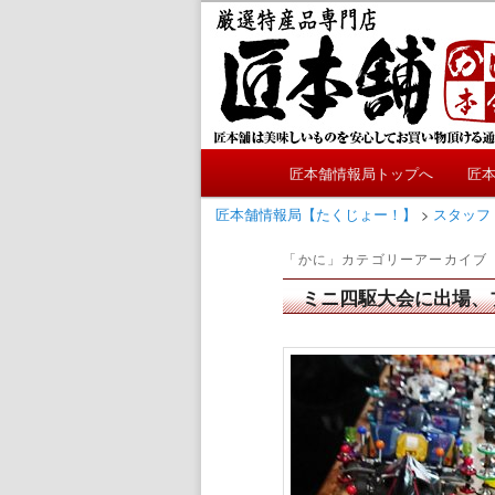
メ
サ
かにやおせちについてのおも
イ
ブ
ン
コ
匠本舗情報局
コ
ン
ン
テ
テ
ン
メ
ン
ツ
匠本舗情報局トップへ
匠
メ
サ
イ
ツ
へ
ン
匠本舗情報局【たくじょー！】
>
スタッフ
へ
移
イ
ブ
メ
移
動
「
かに
」カテゴリーアーカイブ
ニ
動
ン
コ
ュ
ミニ四駆大会に出場、
ー
コ
ン
ン
テ
テ
ン