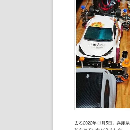
ン
ツ
ツ
へ
へ
移
移
動
動
去る2022年11月5日、兵
加させていただきました。