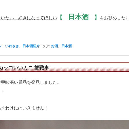
日本酒
【
】
らいたい、好きになってほしい
をお勧めした
フ いわさき
、
日本酒紹介
|
タグ:
お酒
、
日本酒
カッコいいカニ 蟹戦車
で興味深い景品を発見しました。
！！
逃すわけにはいきません！