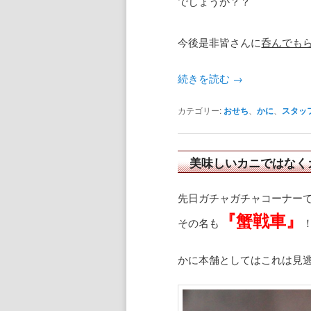
でしょうか？？
今後是非皆さんに
呑んでも
続きを読む
→
カテゴリー:
おせち
、
かに
、
スタッ
美味しいカニではなく
先日ガチャガチャコーナー
『蟹戦車』
その名も
かに本舗としてはこれは見