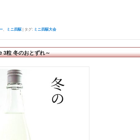
ー
、
ミニ四駆
|
タグ:
ミニ四駆大会
e 3粒 冬のおとずれ～