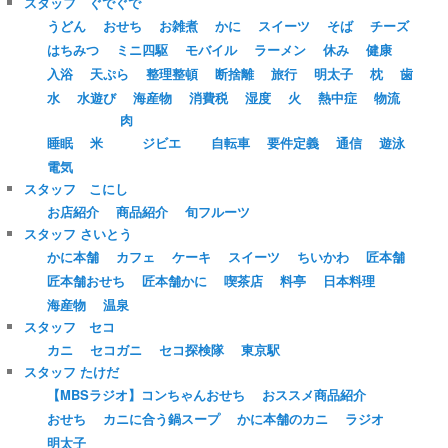
スタッフ ぐでぐで
うどん
おせち
お雑煮
かに
スイーツ
そば
チーズ
はちみつ
ミニ四駆
モバイル
ラーメン
休み
健康
入浴
天ぷら
整理整頓
断捨離
旅行
明太子
枕
歯
水
水遊び
海産物
消費税
湿度
火
熱中症
物流
肉
睡眠
米
ジビエ
自転車
要件定義
通信
遊泳
電気
スタッフ こにし
お店紹介
商品紹介
旬フルーツ
スタッフ さいとう
かに本舗
カフェ
ケーキ
スイーツ
ちいかわ
匠本舗
匠本舗おせち
匠本舗かに
喫茶店
料亭
日本料理
海産物
温泉
スタッフ セコ
カニ
セコガニ
セコ探検隊
東京駅
スタッフ たけだ
【MBSラジオ】コンちゃんおせち
おススメ商品紹介
おせち
カニに合う鍋スープ
かに本舗のカニ
ラジオ
明太子