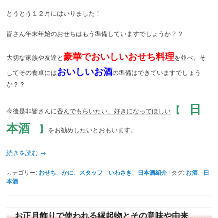
とうとう１２月にはいりました！
皆さん年末年始のおせちはもう準備していますでしょうか？？
豪華で
おいしいおせち料理
大切な家族や友達と
を並べ、そ
おいしいお酒
してその食卓には
の準備はできていますでしょう
か？？
日
【
今後是非皆さんに
呑んでもらいたい、好きになってほしい
本酒
】
をお勧めしたいとおもいます。
続きを読む
→
カテゴリー:
おせち
、
かに
、
スタッフ いわさき
、
日本酒紹介
|
タグ:
お酒
、
日
本酒
お正月飾りで使われる縁起物とその意味や由来