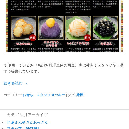
で使用しているおせちのお料理単体の写真、実は社内でスタッフが一品
ずつ撮影しています。
続きを読む
→
カテゴリー:
おせち
、
スタッフ オッキー
|
タグ:
撮影
カテゴリ別アーカイブ
じあえんそさんおっさん
スタッフ MATSU