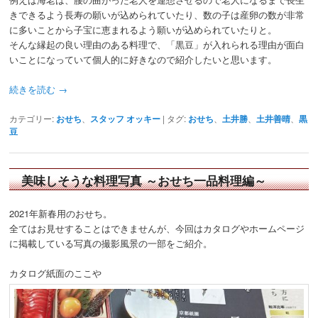
きできるよう長寿の願いが込められていたり、数の子は産卵の数が非常
に多いことから子宝に恵まれるよう願いが込められていたりと。
そんな縁起の良い理由のある料理で、「黒豆」が入れられる理由が面白
いことになっていて個人的に好きなので紹介したいと思います。
続きを読む
→
カテゴリー:
おせち
、
スタッフ オッキー
|
タグ:
おせち
、
土井勝
、
土井善晴
、
黒
豆
美味しそうな料理写真 ～おせち一品料理編～
2021年新春用のおせち。
全てはお見せすることはできませんが、今回はカタログやホームページ
に掲載している写真の撮影風景の一部をご紹介。
カタログ紙面のここや