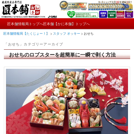
メ
サ
かにやおせちについてのおもしろ情報や興味深い記事をお届けします。
イ
ブ
ン
コ
メ
コ
ン
匠本舗情報局トップへ
匠本舗【かに本舗】トップへ
匠本舗情報局【たくじょー！】
メ
サ
イ
ン
テ
匠本舗情報局【たくじょー！】
>
スタッフ オッキー
>
おせち
ン
テ
ン
イ
ブ
メ
ン
ツ
「
おせち
」カテゴリーアーカイブ
ニ
ツ
へ
ン
コ
ュ
へ
移
おせちのロブスターを超簡単に一瞬で剥く方法
ー
コ
ン
移
動
動
ン
テ
テ
ン
ン
ツ
ツ
へ
へ
移
移
動