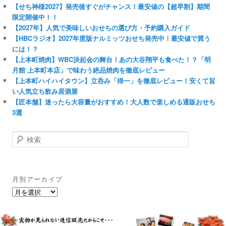
【せち神様2027】発売後すぐがチャンス！最安値の【超早割】期間
限定開催中！！
【2027年】人気で美味しいおせちの選び方・予約購入ガイド
【HBCラジオ】2027年度版ナルミッツおせち発売中！最安値で買う
には！？
【上本町焼肉】WBC決起会の舞台！あの大谷翔平も食べた！？「明
月館 上本町本店」で味わう絶品焼肉を徹底レビュー
【上本町ハイハイタウン】立呑み「得一」を徹底レビュー！安くて旨
い人気立ち飲み居酒屋
【匠本舗】迷ったら大容量がおすすめ！大人数で楽しめる通販おせち
3選
検
索
月別アーカイブ
月
別
ア
ー