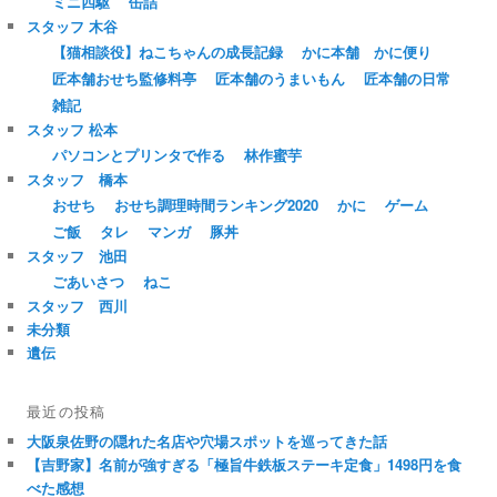
ミニ四駆
缶詰
スタッフ 木谷
【猫相談役】ねこちゃんの成長記録
かに本舗 かに便り
匠本舗おせち監修料亭
匠本舗のうまいもん
匠本舗の日常
雑記
スタッフ 松本
パソコンとプリンタで作る
林作蜜芋
スタッフ 橋本
おせち
おせち調理時間ランキング2020
かに
ゲーム
ご飯
タレ
マンガ
豚丼
スタッフ 池田
ごあいさつ
ねこ
スタッフ 西川
未分類
遺伝
最近の投稿
大阪泉佐野の隠れた名店や穴場スポットを巡ってきた話
【吉野家】名前が強すぎる「極旨牛鉄板ステーキ定食」1498円を食
べた感想