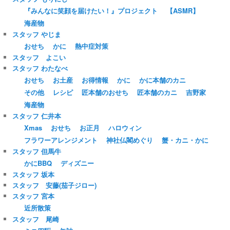
『みんなに笑顔を届けたい！』プロジェクト
【ASMR】
海産物
スタッフ やじま
おせち
かに
熱中症対策
スタッフ よこい
スタッフ わたなべ
おせち
お土産
お得情報
かに
かに本舗のカニ
その他
レシピ
匠本舗のおせち
匠本舗のカニ
吉野家
海産物
スタッフ 仁井本
Xmas
おせち
お正月
ハロウィン
フラワーアレンジメント
神社仏閣めぐり
蟹・カニ・かに
スタッフ 但馬牛
かにBBQ
ディズニー
スタッフ 坂本
スタッフ 安藤(茄子ジロー)
スタッフ 宮本
近所散策
スタッフ 尾崎