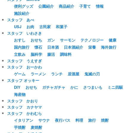
便利グッズ
公園紹介
商品紹介
子育て
情報
施設紹介
スタッフ あべ
USJ
お肉
古民家
和菓子
スタッフ いわさき
おすし
おせち
ガン
サーモン
テクノロジー
健康
国内旅行
懐石
日本酒
日本酒紹介
栄養
海外旅行
立飲み
脳科学
腸活
調味料
スタッフ うえすぎ
スタッフ おーかわ
ゲーム
ラーメン
ランチ
居酒屋
鬼滅の刃
スタッフ オッキー
DIY
おせち
ガチャガチャ
かに
さつまいも
ミニ四駆
海産物
スタッフ かおり
スタッフ カナヤマ
スタッフ かわむら
イタリアン
サウナ
夜行バス
料理
旅行
焼酎
芋焼酎
麦焼酎