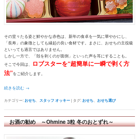
その堂々たる姿と鮮やかな赤色は、新年の食卓を一気に華やかにし、
「長寿」の象徴としても縁起の良い食材です。まさに、おせちの主役級
といっても過言ではありません。
しかし一方で、「殻を剥くのが面倒」といった声を耳にすることも。
ロブスターを“超簡単に一瞬で剥く方
そこで今回は、
法”
をご紹介します。
続きを読む
→
カテゴリー:
おせち
、
スタッフ オッキー
|
タグ:
おせち
、
おせち選び
お酒の勧め ～Ohmine 3粒 冬のおとずれ～