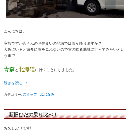
こんにちは。
突然ですが皆さんのお住まいの地域では雪が降りますか？
大阪にいると滅多に雪を見れないので雪の降る地域に行ってみたいとい
う事で
青森
北海道
と
に行くことにしました。
続きを読む
→
カテゴリー:
スタッフ ふじなみ
新旧ひだの乗り比べ！
お久しぶりです!