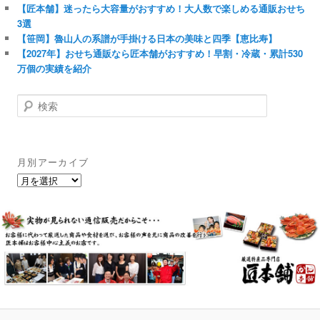
【匠本舗】迷ったら大容量がおすすめ！大人数で楽しめる通販おせち
3選
【笹岡】魯山人の系譜が手掛ける日本の美味と四季【恵比寿】
【2027年】おせち通販なら匠本舗がおすすめ！早割・冷蔵・累計530
万個の実績を紹介
検
索
月別アーカイブ
月
別
ア
ー
カ
イ
ブ