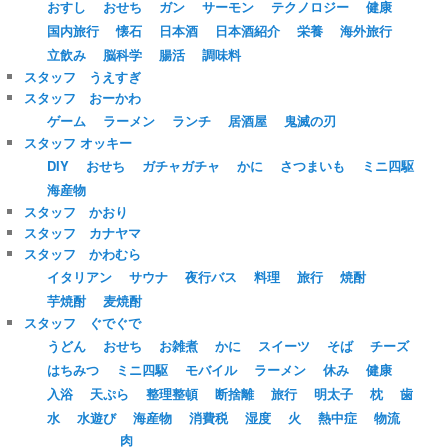
おすし
おせち
ガン
サーモン
テクノロジー
健康
国内旅行
懐石
日本酒
日本酒紹介
栄養
海外旅行
立飲み
脳科学
腸活
調味料
スタッフ うえすぎ
スタッフ おーかわ
ゲーム
ラーメン
ランチ
居酒屋
鬼滅の刃
スタッフ オッキー
DIY
おせち
ガチャガチャ
かに
さつまいも
ミニ四駆
海産物
スタッフ かおり
スタッフ カナヤマ
スタッフ かわむら
イタリアン
サウナ
夜行バス
料理
旅行
焼酎
芋焼酎
麦焼酎
スタッフ ぐでぐで
うどん
おせち
お雑煮
かに
スイーツ
そば
チーズ
はちみつ
ミニ四駆
モバイル
ラーメン
休み
健康
入浴
天ぷら
整理整頓
断捨離
旅行
明太子
枕
歯
水
水遊び
海産物
消費税
湿度
火
熱中症
物流
肉