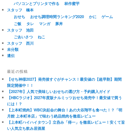
パソコンとプリンタで作る
林作蜜芋
スタッフ 橋本
おせち
おせち調理時間ランキング2020
かに
ゲーム
ご飯
タレ
マンガ
豚丼
スタッフ 池田
ごあいさつ
ねこ
スタッフ 西川
未分類
遺伝
最近の投稿
【せち神様2027】発売後すぐがチャンス！最安値の【超早割】期間
限定開催中！！
【2027年】人気で美味しいおせちの選び方・予約購入ガイド
【HBCラジオ】2027年度版ナルミッツおせち発売中！最安値で買う
には！？
【上本町焼肉】WBC決起会の舞台！あの大谷翔平も食べた！？「明
月館 上本町本店」で味わう絶品焼肉を徹底レビュー
【上本町ハイハイタウン】立呑み「得一」を徹底レビュー！安くて旨
い人気立ち飲み居酒屋