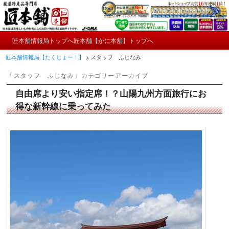
メ
サ
かにやおせちについてのおもしろ情報や興味深い記事をお届けします。
イ
ブ
ン
コ
メ
コ
ン
匠本舗情報局トップへ
匠本舗【かに本舗】トップへ
匠本舗情報局【たくじょー！】
メ
サ
イ
ン
テ
匠本舗情報局【たくじょー！】
>
スタッフ ふじなみ
ン
テ
ン
イ
ブ
メ
ン
ツ
「
スタッフ ふじなみ
」カテゴリーアーカイブ
ニ
ツ
へ
ン
コ
ュ
へ
移
自由席より安い指定席！？山陽九州方面旅行にお
ー
コ
ン
移
動
得な新幹線に乗ってみた
動
ン
テ
テ
ン
ン
ツ
ツ
へ
へ
移
移
動