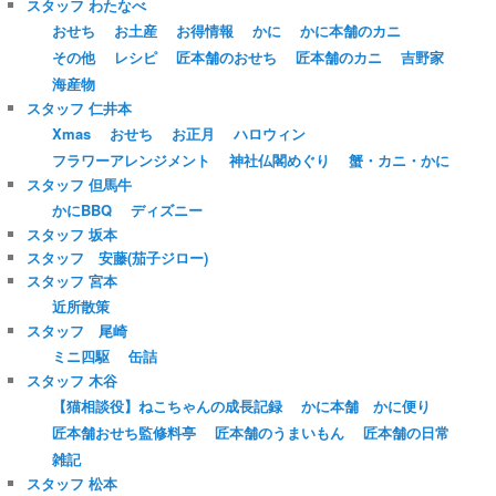
スタッフ わたなべ
おせち
お土産
お得情報
かに
かに本舗のカニ
その他
レシピ
匠本舗のおせち
匠本舗のカニ
吉野家
海産物
スタッフ 仁井本
Xmas
おせち
お正月
ハロウィン
フラワーアレンジメント
神社仏閣めぐり
蟹・カニ・かに
スタッフ 但馬牛
かにBBQ
ディズニー
スタッフ 坂本
スタッフ 安藤(茄子ジロー)
スタッフ 宮本
近所散策
スタッフ 尾崎
ミニ四駆
缶詰
スタッフ 木谷
【猫相談役】ねこちゃんの成長記録
かに本舗 かに便り
匠本舗おせち監修料亭
匠本舗のうまいもん
匠本舗の日常
雑記
スタッフ 松本