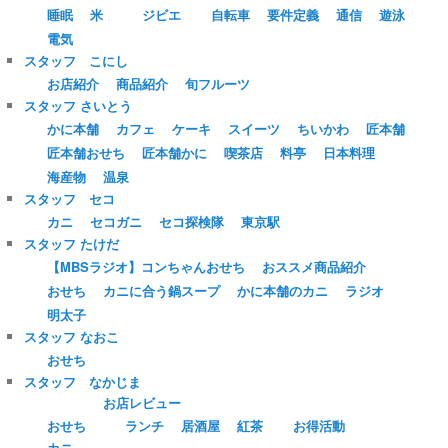
睡眠
米
ジビエ
自転車
要件定義
通信
遊泳
電気
スタッフ こにし
お店紹介
商品紹介
旬フルーツ
スタッフ さいとう
かに本舗
カフェ
ケーキ
スイーツ
ちいかわ
匠本舗
匠本舗おせち
匠本舗かに
喫茶店
料亭
日本料理
海産物
温泉
スタッフ セコ
カニ
セコガニ
セコ探検隊
東京駅
スタッフ たけだ
【MBSラジオ】コンちゃんおせち
おススメ商品紹介
おせち
カニに合う鍋スープ
かに本舗のカニ
ラジオ
明太子
スタッフ なおこ
おせち
スタッフ なかじま
お店レビュー
おせち
ランチ
居酒屋
紅茶
お得活動
カニ