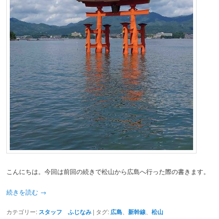
動
こんにちは。今回は前回の続きで松山から広島へ行った際の書きます。
続きを読む
→
カテゴリー:
スタッフ ふじなみ
|
タグ:
広島
、
新幹線
、
松山