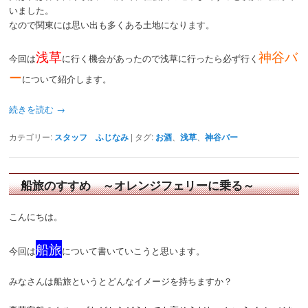
いました。
なので関東には思い出も多くある土地になります。
浅草
神谷バ
今回は
に行く機会があったので浅草に行ったら必ず行く
ー
について紹介します。
続きを読む
→
カテゴリー:
スタッフ ふじなみ
|
タグ:
お酒
、
浅草
、
神谷バー
船旅のすすめ ～オレンジフェリーに乗る～
こんにちは。
船旅
今回は
について書いていこうと思います。
みなさんは船旅というとどんなイメージを持ちますか？