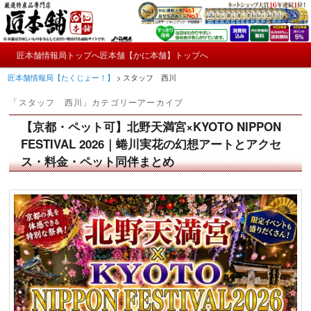
メ
サ
かにやおせちについてのおもしろ情報や興味深い記事をお届けします。
イ
ブ
ン
コ
メ
コ
ン
匠本舗情報局トップへ
匠本舗【かに本舗】トップへ
匠本舗情報局【たくじょー！】
メ
サ
イ
ン
テ
匠本舗情報局【たくじょー！】
>
スタッフ 西川
ン
テ
ン
イ
ブ
メ
ン
ツ
「
スタッフ 西川
」カテゴリーアーカイブ
ニ
ツ
へ
ン
コ
ュ
へ
移
【京都・ペット可】北野天満宮×KYOTO NIPPON
ー
コ
ン
移
動
FESTIVAL 2026｜蜷川実花の幻想アートとアクセ
動
ス・料金・ペット同伴まとめ
ン
テ
テ
ン
ン
ツ
ツ
へ
へ
移
移
動