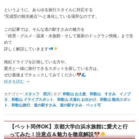
というように、あらゆる旅行スタイルに対応する
“完成型の観光拠点”へと進化している場所なのです。
この記事では、そんな道の駅すさみの魅力を
「絶景・グルメ・温泉・水族館・そして最新のドッグラン情報」まで含
めて
詳しく解説していきます
南紀ドライブを計画している方や、
愛犬と一緒に旅行できるスポットを探している方は、
ぜひ最後までチェックしてみてください
続きを読む
→
カテゴリー:
スタッフ 西川
|
タグ:
和歌山 お土産
、
和歌山 すさみ イノブ
タ
、
和歌山 ドライブスポット
、
和歌山 犬連れ お出かけ
、
和歌山 観光スポッ
ト
、
和歌山旅行
、
道の駅すさみ
、
道の駅すさみ ペット可
【ペット同伴OK】京都大学白浜水族館に愛犬と行
ってみた！注意点＆魅力を徹底解説