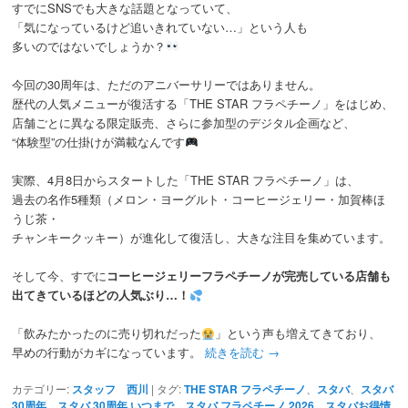
すでにSNSでも大きな話題となっていて、
「気になっているけど追いきれていない…」という人も
多いのではないでしょうか？
今回の30周年は、ただのアニバーサリーではありません。
歴代の人気メニューが復活する「THE STAR フラペチーノ」をはじめ、
店舗ごとに異なる限定販売、さらに参加型のデジタル企画など、
“体験型”の仕掛けが満載なんです
実際、4月8日からスタートした「THE STAR フラペチーノ」は、
過去の名作5種類（メロン・ヨーグルト・コーヒージェリー・加賀棒ほ
うじ茶・
チャンキークッキー）が進化して復活し、大きな注目を集めています。
そして今、すでに
コーヒージェリーフラペチーノが完売している店舗も
出てきているほどの人気ぶり…！
「飲みたかったのに売り切れだった
」という声も増えてきており、
早めの行動がカギになっています。
続きを読む
→
カテゴリー:
スタッフ 西川
|
タグ:
THE STAR フラペチーノ
、
スタバ
、
スタバ
30周年
、
スタバ 30周年 いつまで
、
スタバ フラペチーノ 2026
、
スタバお得情