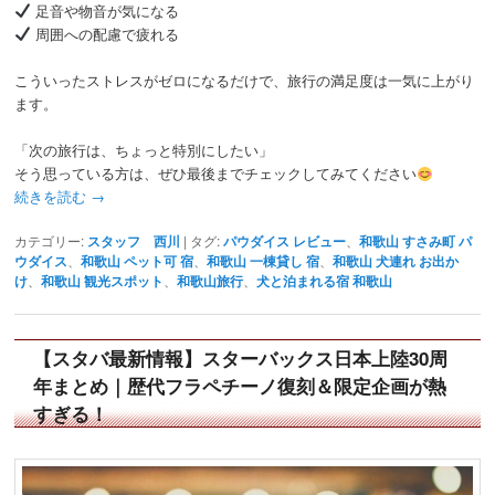
足音や物音が気になる
周囲への配慮で疲れる
こういったストレスがゼロになるだけで、旅行の満足度は一気に上がり
ます。
「次の旅行は、ちょっと特別にしたい」
そう思っている方は、ぜひ最後までチェックしてみてください
続きを読む
→
カテゴリー:
スタッフ 西川
|
タグ:
パウダイス レビュー
、
和歌山 すさみ町 パ
ウダイス
、
和歌山 ペット可 宿
、
和歌山 一棟貸し 宿
、
和歌山 犬連れ お出か
け
、
和歌山 観光スポット
、
和歌山旅行
、
犬と泊まれる宿 和歌山
【スタバ最新情報】スターバックス日本上陸30周
年まとめ｜歴代フラペチーノ復刻＆限定企画が熱
すぎる！