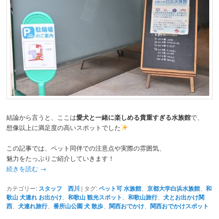
結論から言うと、ここは
愛犬と一緒に楽しめる貴重すぎる水族館
で、
想像以上に満足度の高いスポットでした
この記事では、ペット同伴での注意点や実際の雰囲気、
魅力をたっぷりご紹介していきます！
続きを読む
→
カテゴリー:
スタッフ 西川
|
タグ:
ペット可 水族館
、
京都大学白浜水族館
、
和
歌山 犬連れ お出かけ
、
和歌山 観光スポット
、
和歌山旅行
、
犬とお出かけ関
西
、
犬連れ旅行
、
番所山公園 犬 散歩
、
関西おでかけ
、
関西おでかけスポット