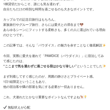
1棟貸切だからこそ、誰にも気を遣わず、
自分たちだけの特別な時間を過ごせるのも大きなポイントです。
カップルでの記念日旅行はもちろん、
家族旅行やグループ旅行、さらには愛犬との滞在まで
あらゆるシーンにフィットする柔軟さも、多くの人に選ばれている理由
のひとつです。
この記事では、そんな「パウダイス」の魅力を余すことなく徹底解説
今回、実際に愛犬を連れて「PAWDICE（パウダイス）」に宿泊してみ
て感じたのは、
“ここまで気を遣わずに過ごせる宿はかなり珍しい”
ということでした
まず到着してすぐ感じたのが、周囲の静けさとプライベート感。
1日1組限定ということもあり、
他の宿泊客や隣の部屋を気にする必要が一切ありません。
これ、犬連れだとかなり重要なポイントなんですよね
無駄吠えが心配