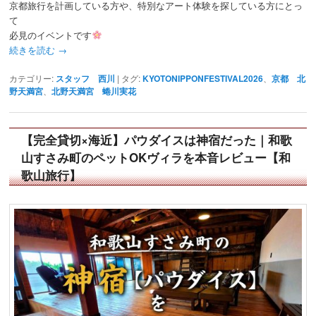
京都旅行を計画している方や、特別なアート体験を探している方にとっ
て
必見のイベントです
続きを読む
→
カテゴリー:
スタッフ 西川
|
タグ:
KYOTONIPPONFESTIVAL2026
、
京都 北
野天満宮
、
北野天満宮 蜷川実花
【完全貸切×海近】パウダイスは神宿だった｜和歌
山すさみ町のペットOKヴィラを本音レビュー【和
歌山旅行】