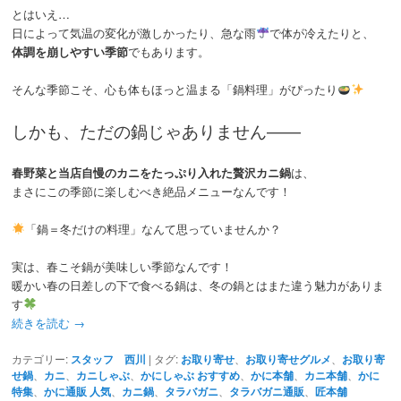
とはいえ…
日によって気温の変化が激しかったり、急な雨
で体が冷えたりと、
体調を崩しやすい季節
でもあります。
そんな季節こそ、心も体もほっと温まる「鍋料理」がぴったり
しかも、ただの鍋じゃありません――
春野菜と当店自慢のカニをたっぷり入れた贅沢カニ鍋
は、
まさにこの季節に楽しむべき絶品メニューなんです！
「鍋＝冬だけの料理」なんて思っていませんか？
実は、春こそ鍋が美味しい季節なんです！
暖かい春の日差しの下で食べる鍋は、冬の鍋とはまた違う魅力がありま
す
続きを読む
→
カテゴリー:
スタッフ 西川
|
タグ:
お取り寄せ
、
お取り寄せグルメ
、
お取り寄
せ鍋
、
カニ
、
カニしゃぶ
、
かにしゃぶ おすすめ
、
かに本舗
、
カニ本舗
、
かに
特集
、
かに通販 人気
、
カニ鍋
、
タラバガニ
、
タラバガニ通販
、
匠本舗