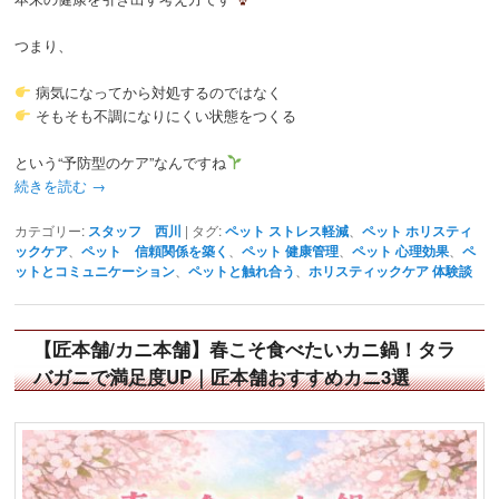
つまり、
病気になってから対処するのではなく
そもそも不調になりにくい状態をつくる
という“予防型のケア”なんですね
続きを読む
→
カテゴリー:
スタッフ 西川
|
タグ:
ペット ストレス軽減
、
ペット ホリスティ
ックケア
、
ペット 信頼関係を築く
、
ペット 健康管理
、
ペット 心理効果
、
ペ
ットとコミュニケーション
、
ペットと触れ合う
、
ホリスティックケア 体験談
【匠本舗/カニ本舗】春こそ食べたいカニ鍋！タラ
バガニで満足度UP｜匠本舗おすすめカニ3選