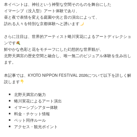
本イベントは、神社という神聖な空間そのものを舞台にした
イマーシブ（没入型）アート体験であり、
昼と夜で表情を変える庭園や光と音の演出によって、
訪れる人々を特別な京都体験へと誘います
さらに注目は、世界的アーティスト
蜷川実花
によるアートディレクショ
ンです
鮮やかな色彩と花をモチーフにした幻想的な世界観が、
北野天満宮の歴史空間と融合し、唯一無二のビジュアル体験を生み出し
ます。
本記事では、KYOTO NIPPON FESTIVAL 2026について以下を詳しく解
説します
北野天満宮の魅力
蜷川実花によるアート演出
イマーシブシアター体験
料金・チケット情報
ペット同伴ルール
アクセス・観光ポイント