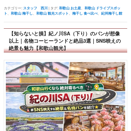
カテゴリー:
スタッフ 西川
|
タグ:
和歌山 お土産
、
和歌山 ドライブスポッ
ト
、
和歌山 梅干し
、
和歌山 観光スポット
、
梅干し 食べ比べ
、
紀州梅干し館
【知らないと損】紀ノ川SA（下り）のパンが想像
以上｜名物コーヒーランドと絶品3選｜SNS映えの
絶景も魅力【和歌山観光】