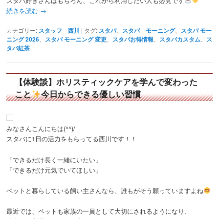
スタバ好きさんはもちろん、これから利用したい人も必見です
続きを読む
→
カテゴリー:
スタッフ 西川
|
タグ:
スタバ
、
スタバ モーニング
、
スタバ モー
ニング 2026
、
スタバ モーニング 変更
、
スタバお得情報
、
スタバカスタム
、
ス
タバ紅茶
【体験談】ホリスティックケアを学んで変わった
こと
今日からできる優しい習慣
みなさんこんにちは(^^)/
スタバに1日の活力をもらってる西川です！！
「できるだけ長く一緒にいたい」
「できるだけ元気でいてほしい」
ペットと暮らしている飼い主さんなら、誰もがそう願っていますよね
最近では、ペットも家族の一員として大切にされるようになり、