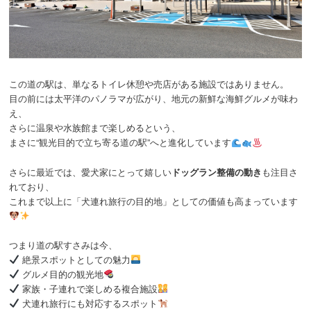
この道の駅は、単なるトイレ休憩や売店がある施設ではありません。
目の前には太平洋のパノラマが広がり、地元の新鮮な海鮮グルメが味わ
え、
さらに温泉や水族館まで楽しめるという、
まさに“観光目的で立ち寄る道の駅”へと進化しています
さらに最近では、愛犬家にとって嬉しい
ドッグラン整備の動き
も注目さ
れており、
これまで以上に「犬連れ旅行の目的地」としての価値も高まっています
つまり道の駅すさみは今、
絶景スポットとしての魅力
グルメ目的の観光地
家族・子連れで楽しめる複合施設
犬連れ旅行にも対応するスポット