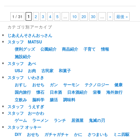
1 / 31
1
2
3
4
5
...
10
20
30
...
»
最後 »
カテゴリ別アーカイブ
じあえんそさんおっさん
スタッフ MATSU
便利グッズ
公園紹介
商品紹介
子育て
情報
施設紹介
スタッフ あべ
USJ
お肉
古民家
和菓子
スタッフ いわさき
おすし
おせち
ガン
サーモン
テクノロジー
健康
国内旅行
懐石
日本酒
日本酒紹介
栄養
海外旅行
立飲み
脳科学
腸活
調味料
スタッフ うえすぎ
スタッフ おーかわ
ゲーム
ラーメン
ランチ
居酒屋
鬼滅の刃
スタッフ オッキー
DIY
おせち
ガチャガチャ
かに
さつまいも
ミニ四駆