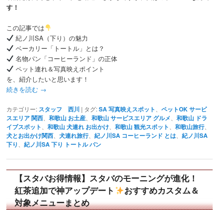
す！
この記事では
紀ノ川SA（下り）の魅力
ベーカリー「トートル」とは？
名物パン「コーヒーランド」の正体
ペット連れ＆写真映えポイント
を、紹介したいと思います！
続きを読む
→
カテゴリー:
スタッフ 西川
|
タグ:
SA 写真映えスポット
、
ペットOK サービ
スエリア 関西
、
和歌山 お土産
、
和歌山 サービスエリア グルメ
、
和歌山 ドラ
イブスポット
、
和歌山 犬連れ お出かけ
、
和歌山 観光スポット
、
和歌山旅行
、
犬とお出かけ関西
、
犬連れ旅行
、
紀ノ川SA コーヒーランド とは
、
紀ノ川SA
下り
、
紀ノ川SA 下り トートル パン
【スタバお得情報】スタバのモーニングが進化！
紅茶追加で神アップデート
おすすめカスタム＆
対象メニューまとめ