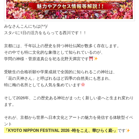
動
みなさんこんにちは(^^)/
スタバに1日の活力をもらってる西川です！！
京都には、千年以上の歴史を持つ神社仏閣が数多く存在します。
その中でも特に文化的な象徴として知られているのが、
学問の神様・菅原道真公を祀る
北野天満宮
です
受験生の合格祈願や学業成就で全国的に知られるこの神社は、
「花の天神さん」と呼ばれるほど四季の自然美にも恵まれ、
特に梅の名所としても人気を集めています
そして2026年、この歴史ある神社がまったく新しい姿へと生まれ変わり
ます。
それが、京都から世界へ日本文化とアートの魅力を発信する体験型イベ
ント
「KYOTO NIPPON FESTIVAL 2026 -時をこえ、華ひらく庭-」
です