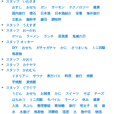
スタッフ いわさき
おすし
おせち
ガン
サーモン
テクノロジー
健康
国内旅行
懐石
日本酒
日本酒紹介
栄養
海外旅行
立飲み
脳科学
腸活
調味料
スタッフ うえすぎ
スタッフ おーかわ
ゲーム
ラーメン
ランチ
居酒屋
鬼滅の刃
スタッフ オッキー
DIY
おせち
ガチャガチャ
かに
さつまいも
ミニ四駆
海産物
スタッフ かおり
スタッフ カナヤマ
スタッフ かわむら
イタリアン
サウナ
夜行バス
料理
旅行
焼酎
芋焼酎
麦焼酎
スタッフ ぐでぐで
うどん
おせち
お雑煮
かに
スイーツ
そば
チーズ
はちみつ
ミニ四駆
モバイル
ラーメン
休み
健康
入浴
天ぷら
整理整頓
断捨離
旅行
明太子
枕
歯
水
水遊び
海産物
消費税
湿度
火
熱中症
物流