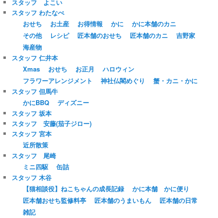
スタッフ よこい
スタッフ わたなべ
おせち
お土産
お得情報
かに
かに本舗のカニ
その他
レシピ
匠本舗のおせち
匠本舗のカニ
吉野家
海産物
スタッフ 仁井本
Xmas
おせち
お正月
ハロウィン
フラワーアレンジメント
神社仏閣めぐり
蟹・カニ・かに
スタッフ 但馬牛
かにBBQ
ディズニー
スタッフ 坂本
スタッフ 安藤(茄子ジロー)
スタッフ 宮本
近所散策
スタッフ 尾崎
ミニ四駆
缶詰
スタッフ 木谷
【猫相談役】ねこちゃんの成長記録
かに本舗 かに便り
匠本舗おせち監修料亭
匠本舗のうまいもん
匠本舗の日常
雑記