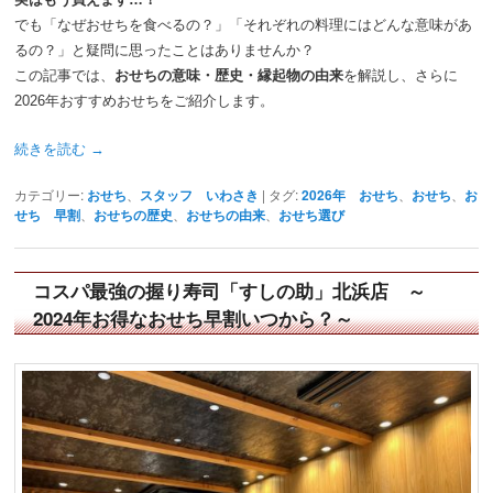
でも「なぜおせちを食べるの？」「それぞれの料理にはどんな意味があ
るの？」と疑問に思ったことはありませんか？
この記事では、
おせちの意味・歴史・縁起物の由来
を解説し、さらに
2026年おすすめおせちをご紹介します。
続きを読む
→
カテゴリー:
おせち
、
スタッフ いわさき
|
タグ:
2026年 おせち
、
おせち
、
お
せち 早割
、
おせちの歴史
、
おせちの由来
、
おせち選び
コスパ最強の握り寿司「すしの助」北浜店 ～
2024年お得なおせち早割いつから？～