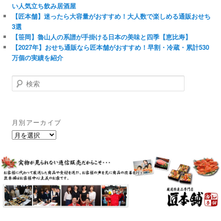
い人気立ち飲み居酒屋
【匠本舗】迷ったら大容量がおすすめ！大人数で楽しめる通販おせち
3選
【笹岡】魯山人の系譜が手掛ける日本の美味と四季【恵比寿】
【2027年】おせち通販なら匠本舗がおすすめ！早割・冷蔵・累計530
万個の実績を紹介
検
索
月別アーカイブ
月
別
ア
ー
カ
イ
ブ