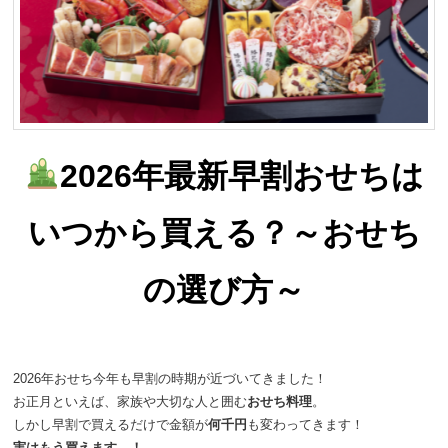
動
2026年最新早割おせちは
いつから買える？～おせち
の選び方～
2026年おせち今年も早割の時期が近づいてきました！
お正月といえば、家族や大切な人と囲む
おせち料理
。
しかし早割で買えるだけで金額が
何千円
も変わってきます！
実はもう買えます…！