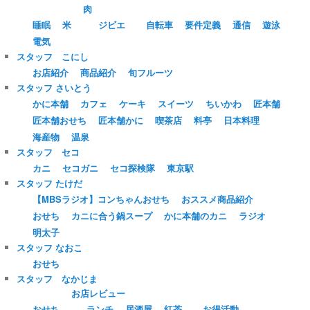
肉
睡眠
米
ジビエ
自転車
要件定義
通信
遊泳
電気
スタッフ こにし
お店紹介
商品紹介
旬フルーツ
スタッフ さいとう
かに本舗
カフェ
ケーキ
スイーツ
ちいかわ
匠本舗
匠本舗おせち
匠本舗かに
喫茶店
料亭
日本料理
海産物
温泉
スタッフ セコ
カニ
セコガニ
セコ探検隊
東京駅
スタッフ たけだ
【MBSラジオ】コンちゃんおせち
おススメ商品紹介
おせち
カニに合う鍋スープ
かに本舗のカニ
ラジオ
明太子
スタッフ なおこ
おせち
スタッフ なかじま
お店レビュー
おせち
ランチ
居酒屋
紅茶
お得活動