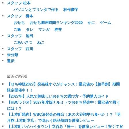
スタッフ 松本
パソコンとプリンタで作る
林作蜜芋
スタッフ 橋本
おせち
おせち調理時間ランキング2020
かに
ゲーム
ご飯
タレ
マンガ
豚丼
スタッフ 池田
ごあいさつ
ねこ
スタッフ 西川
未分類
遺伝
最近の投稿
【せち神様2027】発売後すぐがチャンス！最安値の【超早割】期間
限定開催中！！
【2027年】人気で美味しいおせちの選び方・予約購入ガイド
【HBCラジオ】2027年度版ナルミッツおせち発売中！最安値で買う
には！？
【上本町焼肉】WBC決起会の舞台！あの大谷翔平も食べた！？「明
月館 上本町本店」で味わう絶品焼肉を徹底レビュー
【上本町ハイハイタウン】立呑み「得一」を徹底レビュー！安くて旨