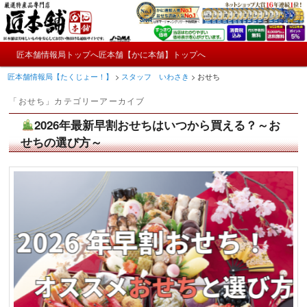
メ
サ
かにやおせちについてのおもしろ情報や興味深い記事をお届けします。
イ
ブ
ン
コ
メ
コ
ン
匠本舗情報局トップへ
匠本舗【かに本舗】トップへ
匠本舗情報局【たくじょー！】
メ
サ
イ
ン
テ
匠本舗情報局【たくじょー！】
>
スタッフ いわさき
>
おせち
ン
テ
ン
イ
ブ
メ
ン
ツ
「
おせち
」カテゴリーアーカイブ
ニ
ツ
へ
ン
コ
ュ
へ
移
2026年最新早割おせちはいつから買える？～お
ー
コ
ン
移
動
せちの選び方～
動
ン
テ
テ
ン
ン
ツ
ツ
へ
へ
移
移
動