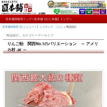
メ
サ
かにやおせちについてのおもしろ情報や興味深い記事をお届けします。
イ
ブ
ン
コ
メ
コ
ン
匠本舗情報局トップへ
匠本舗【かに本舗】トップへ
匠本舗情報局【たくじょー！】
メ
サ
イ
ン
テ
匠本舗情報局【たくじょー！】
>
スタッフ こにし
>
商品紹介
ン
テ
ン
イ
ブ
メ
ン
ツ
「
商品紹介
」カテゴリーアーカイブ
ニ
ツ
へ
ン
コ
ュ
へ
移
りんご飴 関西No.1のバリエーション ～ アメリ
ー
コ
ン
移
動
カ村 .ar ～
動
ン
テ
テ
ン
ン
ツ
ツ
へ
へ
移
移
動