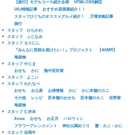
【旅行】モデルコース紹介企画
HTML/CSS解説
USJ情報記事
おすすめ居酒屋紹介！！
スタッフひぐちのオススメグルメ紹介！
万博攻略記事
旅行
スタッフ ひらかわ
スタッフ ふじなみ
スタッフ もりにし
『みんなに笑顔を届けたい！』プロジェクト
【ASMR】
海産物
スタッフ やじま
おせち
かに
熱中症対策
スタッフ よこい
スタッフ わたなべ
おせち
お土産
お得情報
かに
かに本舗のカニ
その他
レシピ
匠本舗のおせち
匠本舗のカニ
吉野家
海産物
スタッフ 仁井本
Xmas
おせち
お正月
ハロウィン
フラワーアレンジメント
神社仏閣めぐり
蟹・カニ・かに
スタッフ 但馬牛