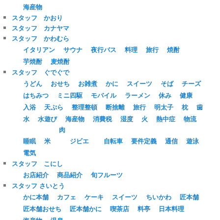
海産物
スタッフ かおり
スタッフ カナヤマ
スタッフ かわむら
イタリアン
サウナ
夜行バス
料理
旅行
焼酎
芋焼酎
麦焼酎
スタッフ ぐでぐで
うどん
おせち
お雑煮
かに
スイーツ
そば
チーズ
はちみつ
ミニ四駆
モバイル
ラーメン
休み
健康
入浴
天ぷら
整理整頓
断捨離
旅行
明太子
枕
歯
水
水遊び
海産物
消費税
湿度
火
熱中症
物流
肉
睡眠
米
ジビエ
自転車
要件定義
通信
遊泳
電気
スタッフ こにし
お店紹介
商品紹介
旬フルーツ
スタッフ さいとう
かに本舗
カフェ
ケーキ
スイーツ
ちいかわ
匠本舗
匠本舗おせち
匠本舗かに
喫茶店
料亭
日本料理