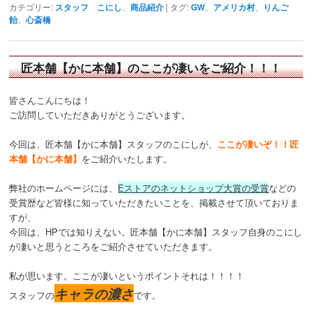
カテゴリー:
スタッフ こにし
、
商品紹介
|
タグ:
GW
、
アメリカ村
、
りんご
飴
、
心斎橋
匠本舗【かに本舗】のここが凄いをご紹介！！！
皆さんこんにちは！
ご訪問していただきありがとうございます。
今回は、匠本舗【かに本舗】スタッフのこにしが、
ここが凄いぞ！！匠
本舗【かに本舗】
をご紹介いたします。
弊社のホームページには、
Eストアのネットショップ大賞の受賞
などの
受賞歴など皆様に知っていただきたいことを、掲載させて頂いておりま
すが、
今回は、HPでは知りえない。匠本舗【かに本舗】スタッフ自身のこにし
が凄いと思うところをご紹介させていただきます。
私が思います。ここが凄いというポイントそれは！！！！
キャラの濃さ
スタッフの
です。