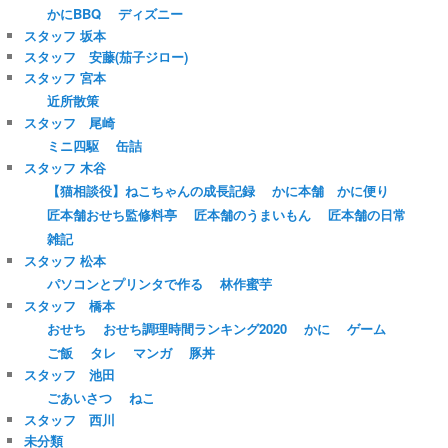
かにBBQ
ディズニー
スタッフ 坂本
スタッフ 安藤(茄子ジロー)
スタッフ 宮本
近所散策
スタッフ 尾崎
ミニ四駆
缶詰
スタッフ 木谷
【猫相談役】ねこちゃんの成長記録
かに本舗 かに便り
匠本舗おせち監修料亭
匠本舗のうまいもん
匠本舗の日常
雑記
スタッフ 松本
パソコンとプリンタで作る
林作蜜芋
スタッフ 橋本
おせち
おせち調理時間ランキング2020
かに
ゲーム
ご飯
タレ
マンガ
豚丼
スタッフ 池田
ごあいさつ
ねこ
スタッフ 西川
未分類