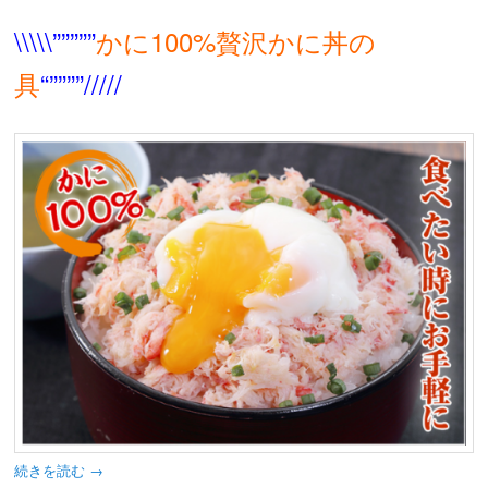
\\\\\”””””
かに100%贅沢かに丼の
具
“””””/////
続きを読む
→