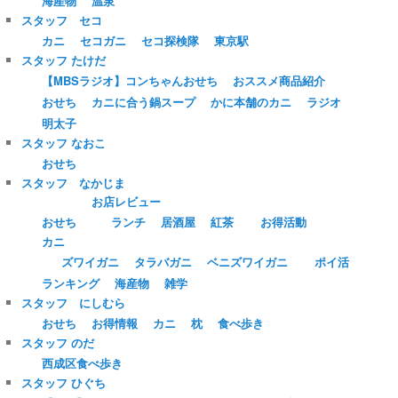
海産物
温泉
スタッフ セコ
カニ
セコガニ
セコ探検隊
東京駅
スタッフ たけだ
【MBSラジオ】コンちゃんおせち
おススメ商品紹介
おせち
カニに合う鍋スープ
かに本舗のカニ
ラジオ
明太子
スタッフ なおこ
おせち
スタッフ なかじま
お店レビュー
おせち
ランチ
居酒屋
紅茶
お得活動
カニ
ズワイガニ
タラバガニ
ベニズワイガニ
ポイ活
ランキング
海産物
雑学
スタッフ にしむら
おせち
お得情報
カニ
枕
食べ歩き
スタッフ のだ
西成区食べ歩き
スタッフ ひぐち