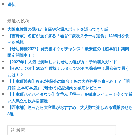
遺伝
最近の投稿
大阪泉佐野の隠れた名店や穴場スポットを巡ってきた話
【吉野家】名前が強すぎる「極旨牛鉄板ステーキ定食」1498円を食
べた感想
【せち神様2027】発売後すぐがチャンス！最安値の【超早割】期間
限定開催中！！
【2027年】人気で美味しいおせちの選び方・予約購入ガイド
【HBCラジオ】2027年度版ナルミッツおせち発売中！最安値で買う
には！？
【上本町焼肉】WBC決起会の舞台！あの大谷翔平も食べた！？「明
月館 上本町本店」で味わう絶品焼肉を徹底レビュー
【上本町ハイハイタウン】立呑み「得一」を徹底レビュー！安くて旨
い人気立ち飲み居酒屋
【匠本舗】迷ったら大容量がおすすめ！大人数で楽しめる通販おせち
3選
検
索