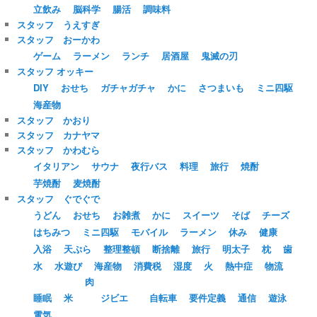
立飲み
脳科学
腸活
調味料
スタッフ うえすぎ
スタッフ おーかわ
ゲーム
ラーメン
ランチ
居酒屋
鬼滅の刃
スタッフ オッキー
DIY
おせち
ガチャガチャ
かに
さつまいも
ミニ四駆
海産物
スタッフ かおり
スタッフ カナヤマ
スタッフ かわむら
イタリアン
サウナ
夜行バス
料理
旅行
焼酎
芋焼酎
麦焼酎
スタッフ ぐでぐで
うどん
おせち
お雑煮
かに
スイーツ
そば
チーズ
はちみつ
ミニ四駆
モバイル
ラーメン
休み
健康
入浴
天ぷら
整理整頓
断捨離
旅行
明太子
枕
歯
水
水遊び
海産物
消費税
湿度
火
熱中症
物流
肉
睡眠
米
ジビエ
自転車
要件定義
通信
遊泳
電気