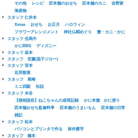
その他
レシピ
匠本舗のおせち
匠本舗のカニ
吉野家
海産物
スタッフ 仁井本
Xmas
おせち
お正月
ハロウィン
フラワーアレンジメント
神社仏閣めぐり
蟹・カニ・かに
スタッフ 但馬牛
かにBBQ
ディズニー
スタッフ 坂本
スタッフ 安藤(茄子ジロー)
スタッフ 宮本
近所散策
スタッフ 尾崎
ミニ四駆
缶詰
スタッフ 木谷
【猫相談役】ねこちゃんの成長記録
かに本舗 かに便り
匠本舗おせち監修料亭
匠本舗のうまいもん
匠本舗の日常
雑記
スタッフ 松本
パソコンとプリンタで作る
林作蜜芋
スタッフ 橋本