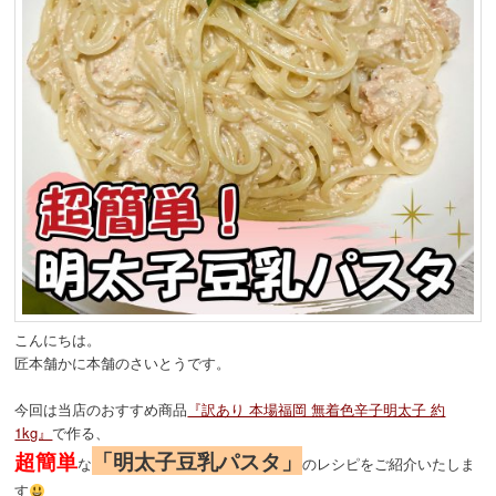
こんにちは。
匠本舗かに本舗のさいとうです。
今回は当店のおすすめ商品
『訳あり 本場福岡 無着色辛子明太子 約
1kg』
で作る、
超簡単
「明太子豆乳パスタ」
な
のレシピをご紹介いたしま
す