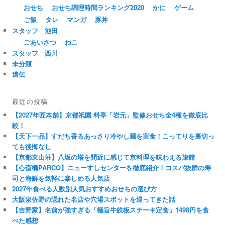
おせち
おせち調理時間ランキング2020
かに
ゲーム
ご飯
タレ
マンガ
豚丼
スタッフ 池田
ごあいさつ
ねこ
スタッフ 西川
未分類
遺伝
最近の投稿
【2027年匠本舗】京都祇園 料亭「岩元」監修おせち全4種を徹底比
較！
【天下一品】すだち香るあっさり冷やし麺を実食！こってりを裏切っ
ても後悔なし
【京都東山荘】八坂の塔を間近に感じて京料理を味わえる旅館
【心斎橋PARCO】ニューすしセンターを徹底紹介！コスパ抜群の寿
司と海鮮を気軽に楽しめる人気店
2027年食べる人数別人気おすすめおせちの選び方
大阪泉佐野の隠れた名店や穴場スポットを巡ってきた話
【吉野家】名前が強すぎる「極旨牛鉄板ステーキ定食」1498円を食
べた感想