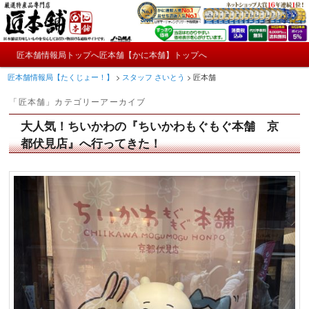
メ
サ
かにやおせちについてのおもしろ情報や興味深い記事をお届けします。
イ
ブ
ン
コ
メ
コ
ン
匠本舗情報局トップへ
匠本舗【かに本舗】トップへ
匠本舗情報局【たくじょー！】
メ
サ
イ
ン
テ
匠本舗情報局【たくじょー！】
>
スタッフ さいとう
>
匠本舗
ン
テ
ン
イ
ブ
メ
ン
ツ
「
匠本舗
」カテゴリーアーカイブ
ニ
ツ
へ
ン
コ
ュ
へ
移
大人気！ちいかわの『ちいかわもぐもぐ本舗 京
ー
コ
ン
移
動
都伏見店』へ行ってきた！
動
ン
テ
テ
ン
ン
ツ
ツ
へ
へ
移
移
動