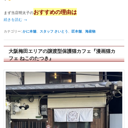
おすすめの理由は
まず当店明太子の
続きを読む
→
カテゴリー:
かに本舗
、
スタッフ さいとう
、
匠本舗
、
海産物
大阪梅田エリアの譲渡型保護猫カフェ『漫画猫カ
フェ ねこのたつき』