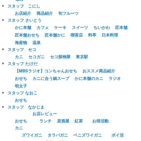
スタッフ こにし
お店紹介
商品紹介
旬フルーツ
スタッフ さいとう
かに本舗
カフェ
ケーキ
スイーツ
ちいかわ
匠本舗
匠本舗おせち
匠本舗かに
喫茶店
料亭
日本料理
海産物
温泉
スタッフ セコ
カニ
セコガニ
セコ探検隊
東京駅
スタッフ たけだ
【MBSラジオ】コンちゃんおせち
おススメ商品紹介
おせち
カニに合う鍋スープ
かに本舗のカニ
ラジオ
明太子
スタッフ なおこ
おせち
スタッフ なかじま
お店レビュー
おせち
ランチ
居酒屋
紅茶
お得活動
カニ
ズワイガニ
タラバガニ
ベニズワイガニ
ポイ活