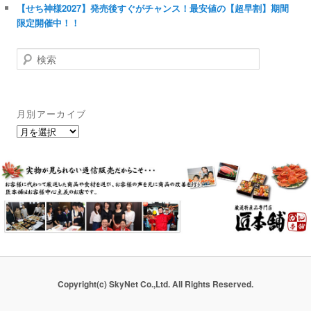
【せち神様2027】発売後すぐがチャンス！最安値の【超早割】期間
限定開催中！！
検
索
月別アーカイブ
月
別
ア
ー
カ
イ
ブ
Copyright(c) SkyNet Co.,Ltd. All Rights Reserved.