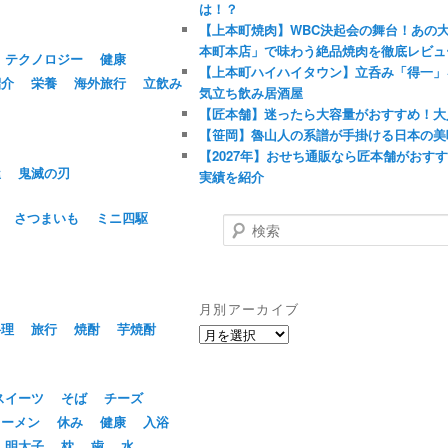
は！？
【上本町焼肉】WBC決起会の舞台！あの
本町本店」で味わう絶品焼肉を徹底レビュ
テクノロジー
健康
【上本町ハイハイタウン】立呑み「得一」
紹介
栄養
海外旅行
立飲み
気立ち飲み居酒屋
【匠本舗】迷ったら大容量がおすすめ！大
【笹岡】魯山人の系譜が手掛ける日本の美
【2027年】おせち通販なら匠本舗がおす
屋
鬼滅の刃
実績を紹介
さつまいも
ミニ四駆
検
索
月別アーカイブ
料理
旅行
焼酎
芋焼酎
月
別
ア
ー
スイーツ
そば
チーズ
カ
ラーメン
休み
健康
入浴
イ
明太子
枕
歯
水
ブ