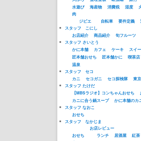
水遊び
海産物
消費税
湿度
肉
ジビエ
自転車
要件定義
スタッフ こにし
お店紹介
商品紹介
旬フルーツ
スタッフ さいとう
かに本舗
カフェ
ケーキ
スイ
匠本舗おせち
匠本舗かに
喫茶店
温泉
スタッフ セコ
カニ
セコガニ
セコ探検隊
東
スタッフ たけだ
【MBSラジオ】コンちゃんおせち
カニに合う鍋スープ
かに本舗のカ
スタッフ なおこ
おせち
スタッフ なかじま
お店レビュー
おせち
ランチ
居酒屋
紅茶