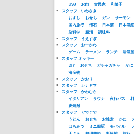
USJ
お肉
古民家
和菓子
スタッフ いわさき
おすし
おせち
ガン
サーモン
国内旅行
懐石
日本酒
日本酒
脳科学
腸活
調味料
スタッフ うえすぎ
スタッフ おーかわ
ゲーム
ラーメン
ランチ
居酒
スタッフ オッキー
DIY
おせち
ガチャガチャ
かに
海産物
スタッフ かおり
スタッフ カナヤマ
スタッフ かわむら
イタリアン
サウナ
夜行バス
麦焼酎
スタッフ ぐでぐで
うどん
おせち
お雑煮
かに
はちみつ
ミニ四駆
モバイル
天ぷら
整理整頓
断捨離
旅行