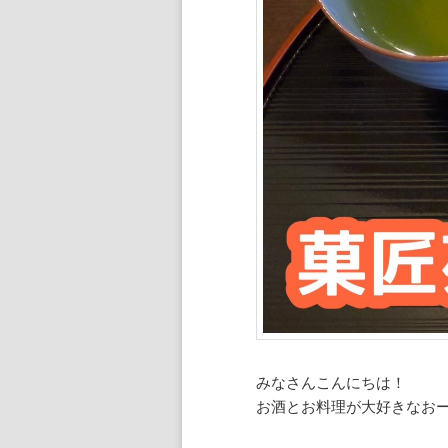
ン
ツ
ツ
へ
へ
移
移
動
動
みなさんこんにちは！
お酒とお料理が大好きなお