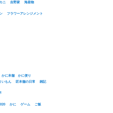
カニ
吉野家
海産物
ン
フラワーアレンジメント
かに本舗 かに便り
まいもん
匠本舗の日常
雑記
芋
20
かに
ゲーム
ご飯