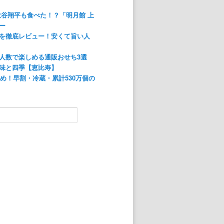
大谷翔平も食べた！？「明月館 上
ー
を徹底レビュー！安くて旨い人
人数で楽しめる通販おせち3選
味と四季【恵比寿】
すめ！早割・冷蔵・累計530万個の