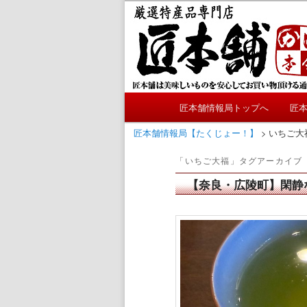
メ
サ
かにやおせちについてのおも
イ
ブ
ン
コ
匠本舗情報局
コ
ン
ン
テ
テ
ン
メ
ン
ツ
匠本舗情報局トップへ
匠
メ
サ
イ
ツ
へ
ン
匠本舗情報局【たくじょー！】
>
いちご大
へ
移
イ
ブ
メ
移
動
「
いちご大福
」タグアーカイブ
ニ
動
ン
コ
ュ
【奈良・広陵町】閑静
ー
コ
ン
ン
テ
テ
ン