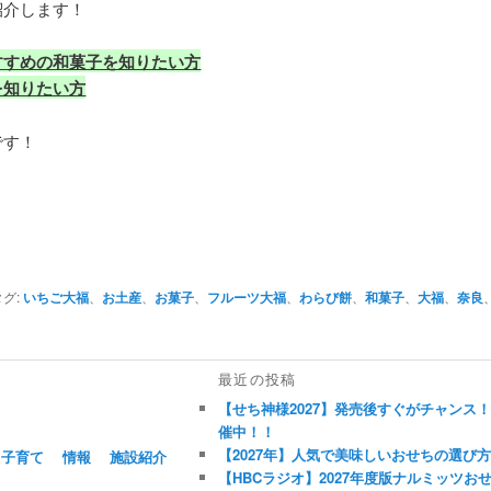
紹介します！
すすめの和菓子を知りたい方
を知りたい方
です！
！
タグ:
いちご大福
、
お土産
、
お菓子
、
フルーツ大福
、
わらび餅
、
和菓子
、
大福
、
奈良
最近の投稿
【せち神様2027】発売後すぐがチャンス
催中！！
【2027年】人気で美味しいおせちの選び
子育て
情報
施設紹介
【HBCラジオ】2027年度版ナルミッツ