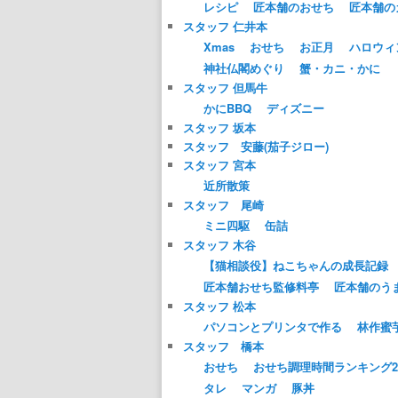
レシピ
匠本舗のおせち
匠本舗の
スタッフ 仁井本
Xmas
おせち
お正月
ハロウィ
神社仏閣めぐり
蟹・カニ・かに
スタッフ 但馬牛
かにBBQ
ディズニー
スタッフ 坂本
スタッフ 安藤(茄子ジロー)
スタッフ 宮本
近所散策
スタッフ 尾崎
ミニ四駆
缶詰
スタッフ 木谷
【猫相談役】ねこちゃんの成長記録
匠本舗おせち監修料亭
匠本舗のう
スタッフ 松本
パソコンとプリンタで作る
林作蜜
スタッフ 橋本
おせち
おせち調理時間ランキング20
タレ
マンガ
豚丼