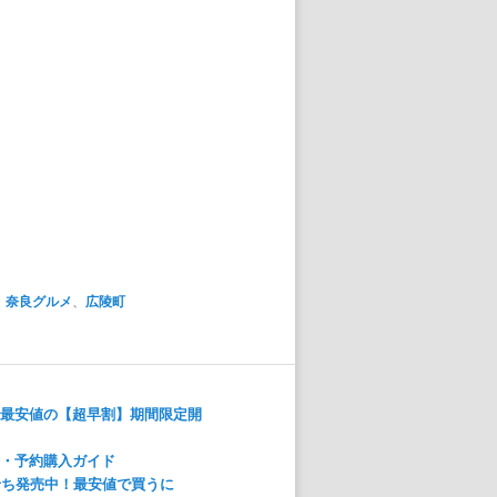
、
奈良グルメ
、
広陵町
！最安値の【超早割】期間限定開
方・予約購入ガイド
おせち発売中！最安値で買うに