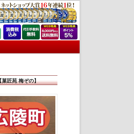
菓匠苑 梅ぞの】