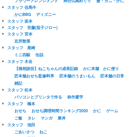
フラワーアレンジメント
神社仏閣めぐり
蟹・カニ・かに
スタッフ 但馬牛
かにBBQ
ディズニー
スタッフ 坂本
スタッフ 安藤(茄子ジロー)
スタッフ 宮本
近所散策
スタッフ 尾崎
ミニ四駆
缶詰
スタッフ 木谷
【猫相談役】ねこちゃんの成長記録
かに本舗 かに便り
匠本舗おせち監修料亭
匠本舗のうまいもん
匠本舗の日常
雑記
スタッフ 松本
パソコンとプリンタで作る
林作蜜芋
スタッフ 橋本
おせち
おせち調理時間ランキング2020
かに
ゲーム
ご飯
タレ
マンガ
豚丼
スタッフ 池田
ごあいさつ
ねこ