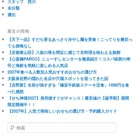
スタッフ 西川
未分類
遺伝
最近の投稿
【天下一品】すだち香るあっさり冷やし麺を実食！こってりを裏切っ
ても後悔なし
【京都東山荘】八坂の塔を間近に感じて京料理を味わえる旅館
【心斎橋PARCO】ニューすしセンターを徹底紹介！コスパ抜群の寿
司と海鮮を気軽に楽しめる人気店
2027年食べる人数別人気おすすめおせちの選び方
大阪泉佐野の隠れた名店や穴場スポットを巡ってきた話
【吉野家】名前が強すぎる「極旨牛鉄板ステーキ定食」1498円を食
べた感想
【せち神様2027】発売後すぐがチャンス！最安値の【超早割】期間
限定開催中！！
【2027年】人気で美味しいおせちの選び方・予約購入ガイド
検
索