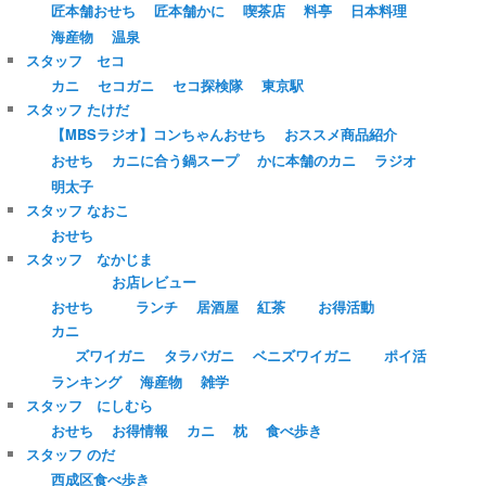
匠本舗おせち
匠本舗かに
喫茶店
料亭
日本料理
海産物
温泉
スタッフ セコ
カニ
セコガニ
セコ探検隊
東京駅
スタッフ たけだ
【MBSラジオ】コンちゃんおせち
おススメ商品紹介
おせち
カニに合う鍋スープ
かに本舗のカニ
ラジオ
明太子
スタッフ なおこ
おせち
スタッフ なかじま
お店レビュー
おせち
ランチ
居酒屋
紅茶
お得活動
カニ
ズワイガニ
タラバガニ
ベニズワイガニ
ポイ活
ランキング
海産物
雑学
スタッフ にしむら
おせち
お得情報
カニ
枕
食べ歩き
スタッフ のだ
西成区食べ歩き