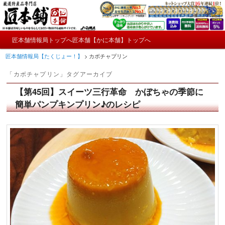
メ
サ
かにやおせちについてのおもしろ情報や興味深い記事をお届けします。
イ
ブ
ン
コ
メ
コ
ン
匠本舗情報局トップへ
匠本舗【かに本舗】トップへ
匠本舗情報局【たくじょー！】
メ
サ
イ
ン
テ
匠本舗情報局【たくじょー！】
>
カボチャプリン
ン
テ
ン
イ
ブ
メ
ン
ツ
「
カボチャプリン
」タグアーカイブ
ニ
ツ
へ
ン
コ
ュ
へ
移
【第45回】スイーツ三行革命 かぼちゃの季節に
ー
コ
ン
移
動
簡単パンプキンプリン♪のレシピ
動
ン
テ
テ
ン
ン
ツ
ツ
へ
へ
移
移
動