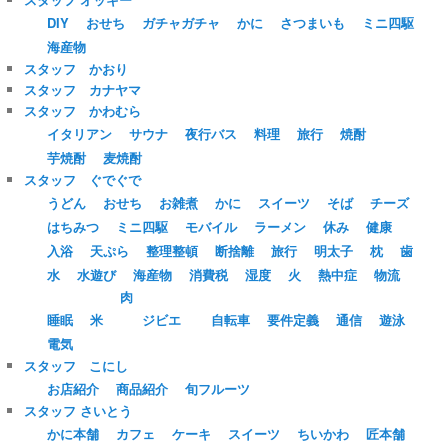
DIY
おせち
ガチャガチャ
かに
さつまいも
ミニ四駆
海産物
スタッフ かおり
スタッフ カナヤマ
スタッフ かわむら
イタリアン
サウナ
夜行バス
料理
旅行
焼酎
芋焼酎
麦焼酎
スタッフ ぐでぐで
うどん
おせち
お雑煮
かに
スイーツ
そば
チーズ
はちみつ
ミニ四駆
モバイル
ラーメン
休み
健康
入浴
天ぷら
整理整頓
断捨離
旅行
明太子
枕
歯
水
水遊び
海産物
消費税
湿度
火
熱中症
物流
肉
睡眠
米
ジビエ
自転車
要件定義
通信
遊泳
電気
スタッフ こにし
お店紹介
商品紹介
旬フルーツ
スタッフ さいとう
かに本舗
カフェ
ケーキ
スイーツ
ちいかわ
匠本舗