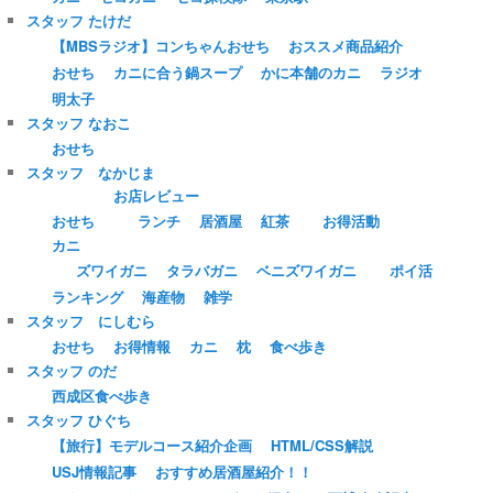
スタッフ たけだ
【MBSラジオ】コンちゃんおせち
おススメ商品紹介
おせち
カニに合う鍋スープ
かに本舗のカニ
ラジオ
明太子
スタッフ なおこ
おせち
スタッフ なかじま
お店レビュー
おせち
ランチ
居酒屋
紅茶
お得活動
カニ
ズワイガニ
タラバガニ
ベニズワイガニ
ポイ活
ランキング
海産物
雑学
スタッフ にしむら
おせち
お得情報
カニ
枕
食べ歩き
スタッフ のだ
西成区食べ歩き
スタッフ ひぐち
【旅行】モデルコース紹介企画
HTML/CSS解説
USJ情報記事
おすすめ居酒屋紹介！！