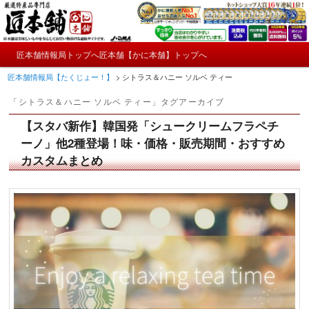
メ
サ
かにやおせちについてのおもしろ情報や興味深い記事をお届けします。
イ
ブ
ン
コ
メ
コ
ン
匠本舗情報局トップへ
匠本舗【かに本舗】トップへ
匠本舗情報局【たくじょー！】
メ
サ
イ
ン
テ
匠本舗情報局【たくじょー！】
>
シトラス＆ハニー ソルベ ティー
ン
テ
ン
イ
ブ
メ
ン
ツ
「
シトラス＆ハニー ソルベ ティー
」タグアーカイブ
ニ
ツ
へ
ン
コ
ュ
へ
移
【スタバ新作】韓国発「シュークリームフラペチ
ー
コ
ン
移
動
ーノ」他2種登場！味・価格・販売期間・おすすめ
動
カスタムまとめ
ン
テ
テ
ン
ン
ツ
ツ
へ
へ
移
移
動