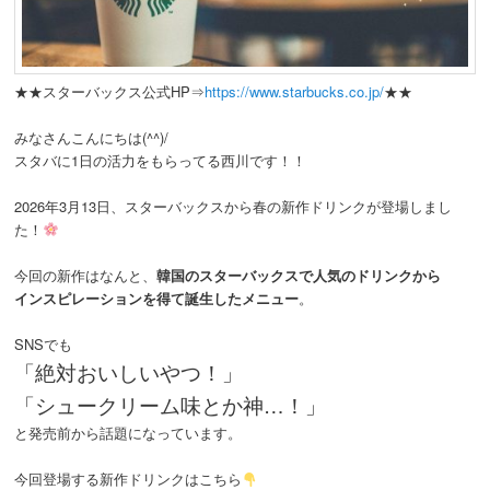
動
★★スターバックス公式HP⇒
https://www.starbucks.co.jp/
★★
みなさんこんにちは(^^)/
スタバに1日の活力をもらってる西川です！！
2026年3月13日、スターバックスから春の新作ドリンクが登場しまし
た！
今回の新作はなんと、
韓国のスターバックスで人気のドリンクから
インスピレーションを得て誕生したメニュー
。
SNSでも
「絶対おいしいやつ！」
「シュークリーム味とか神…！」
と発売前から話題になっています。
今回登場する新作ドリンクはこちら