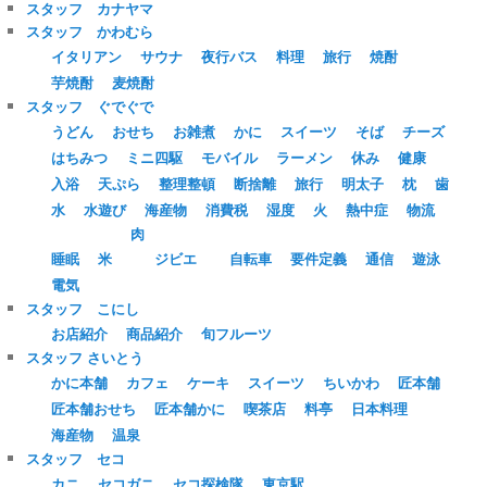
スタッフ カナヤマ
スタッフ かわむら
イタリアン
サウナ
夜行バス
料理
旅行
焼酎
芋焼酎
麦焼酎
スタッフ ぐでぐで
うどん
おせち
お雑煮
かに
スイーツ
そば
チーズ
はちみつ
ミニ四駆
モバイル
ラーメン
休み
健康
入浴
天ぷら
整理整頓
断捨離
旅行
明太子
枕
歯
水
水遊び
海産物
消費税
湿度
火
熱中症
物流
肉
睡眠
米
ジビエ
自転車
要件定義
通信
遊泳
電気
スタッフ こにし
お店紹介
商品紹介
旬フルーツ
スタッフ さいとう
かに本舗
カフェ
ケーキ
スイーツ
ちいかわ
匠本舗
匠本舗おせち
匠本舗かに
喫茶店
料亭
日本料理
海産物
温泉
スタッフ セコ
カニ
セコガニ
セコ探検隊
東京駅