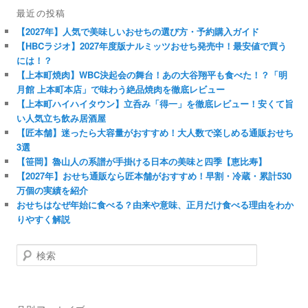
最近の投稿
【2027年】人気で美味しいおせちの選び方・予約購入ガイド
【HBCラジオ】2027年度版ナルミッツおせち発売中！最安値で買う
には！？
【上本町焼肉】WBC決起会の舞台！あの大谷翔平も食べた！？「明
月館 上本町本店」で味わう絶品焼肉を徹底レビュー
【上本町ハイハイタウン】立呑み「得一」を徹底レビュー！安くて旨
い人気立ち飲み居酒屋
【匠本舗】迷ったら大容量がおすすめ！大人数で楽しめる通販おせち
3選
【笹岡】魯山人の系譜が手掛ける日本の美味と四季【恵比寿】
【2027年】おせち通販なら匠本舗がおすすめ！早割・冷蔵・累計530
万個の実績を紹介
おせちはなぜ年始に食べる？由来や意味、正月だけ食べる理由をわか
りやすく解説
検
索