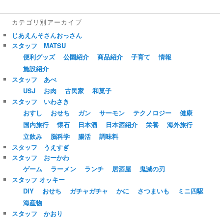
カテゴリ別アーカイブ
じあえんそさんおっさん
スタッフ MATSU
便利グッズ
公園紹介
商品紹介
子育て
情報
施設紹介
スタッフ あべ
USJ
お肉
古民家
和菓子
スタッフ いわさき
おすし
おせち
ガン
サーモン
テクノロジー
健康
国内旅行
懐石
日本酒
日本酒紹介
栄養
海外旅行
立飲み
脳科学
腸活
調味料
スタッフ うえすぎ
スタッフ おーかわ
ゲーム
ラーメン
ランチ
居酒屋
鬼滅の刃
スタッフ オッキー
DIY
おせち
ガチャガチャ
かに
さつまいも
ミニ四駆
海産物
スタッフ かおり