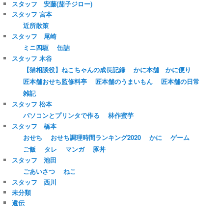
スタッフ 安藤(茄子ジロー)
スタッフ 宮本
近所散策
スタッフ 尾崎
ミニ四駆
缶詰
スタッフ 木谷
【猫相談役】ねこちゃんの成長記録
かに本舗 かに便り
匠本舗おせち監修料亭
匠本舗のうまいもん
匠本舗の日常
雑記
スタッフ 松本
パソコンとプリンタで作る
林作蜜芋
スタッフ 橋本
おせち
おせち調理時間ランキング2020
かに
ゲーム
ご飯
タレ
マンガ
豚丼
スタッフ 池田
ごあいさつ
ねこ
スタッフ 西川
未分類
遺伝