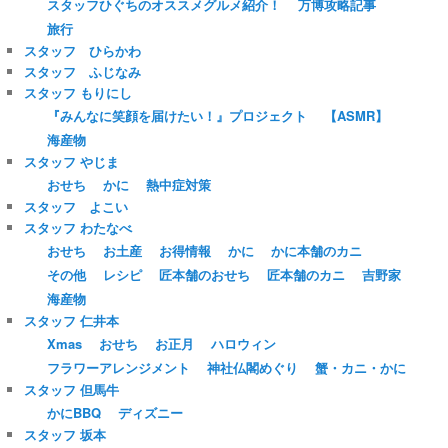
スタッフひぐちのオススメグルメ紹介！
万博攻略記事
旅行
スタッフ ひらかわ
スタッフ ふじなみ
スタッフ もりにし
『みんなに笑顔を届けたい！』プロジェクト
【ASMR】
海産物
スタッフ やじま
おせち
かに
熱中症対策
スタッフ よこい
スタッフ わたなべ
おせち
お土産
お得情報
かに
かに本舗のカニ
その他
レシピ
匠本舗のおせち
匠本舗のカニ
吉野家
海産物
スタッフ 仁井本
Xmas
おせち
お正月
ハロウィン
フラワーアレンジメント
神社仏閣めぐり
蟹・カニ・かに
スタッフ 但馬牛
かにBBQ
ディズニー
スタッフ 坂本