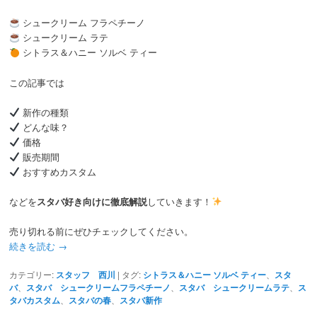
シュークリーム フラペチーノ
シュークリーム ラテ
シトラス＆ハニー ソルベ ティー
この記事では
新作の種類
どんな味？
価格
販売期間
おすすめカスタム
などを
スタバ好き向けに徹底解説
していきます！
売り切れる前にぜひチェックしてください。
続きを読む
→
カテゴリー:
スタッフ 西川
|
タグ:
シトラス＆ハニー ソルベ ティー
、
スタ
バ
、
スタバ シュークリームフラペチーノ
、
スタバ シュークリームラテ
、
ス
タバカスタム
、
スタバの春
、
スタバ新作