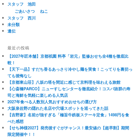
スタッフ 池田
ごあいさつ
ねこ
スタッフ 西川
未分類
遺伝
最近の投稿
【2027年匠本舗】京都祇園 料亭「岩元」監修おせち全4種を徹底比
較！
【天下一品】すだち香るあっさり冷やし麺を実食！こってりを裏切っ
ても後悔なし
【京都東山荘】八坂の塔を間近に感じて京料理を味わえる旅館
【心斎橋PARCO】ニューすしセンターを徹底紹介！コスパ抜群の寿
司と海鮮を気軽に楽しめる人気店
2027年食べる人数別人気おすすめおせちの選び方
大阪泉佐野の隠れた名店や穴場スポットを巡ってきた話
【吉野家】名前が強すぎる「極旨牛鉄板ステーキ定食」1498円を食
べた感想
【せち神様2027】発売後すぐがチャンス！最安値の【超早割】期間
限定開催中！！