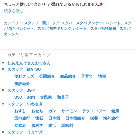
ちょっと嬉しい“当たり”が隠れているかもしれません
続きを読む
→
カテゴリー:
スタッフ 西川
|
タグ:
スタバ
、
スタバ アンケートレシート
、
スタ
バ 当たりレシート
、
スタバ 無料ドリンク レシート
、
スタバお得情報
、
スタバ
カスタム
カテゴリ別アーカイブ
じあえんそさんおっさん
スタッフ MATSU
便利グッズ
公園紹介
商品紹介
子育て
情報
施設紹介
スタッフ あべ
USJ
お肉
古民家
和菓子
スタッフ いわさき
おすし
おせち
ガン
サーモン
テクノロジー
健康
国内旅行
懐石
日本酒
日本酒紹介
栄養
海外旅行
立飲み
脳科学
腸活
調味料
スタッフ うえすぎ