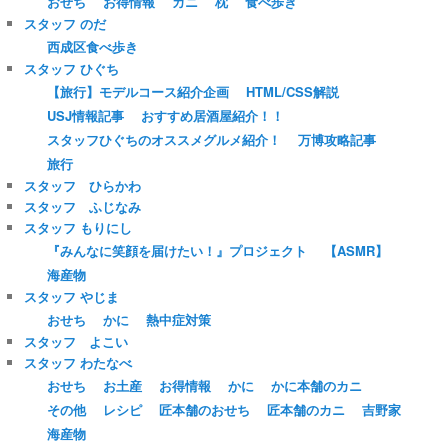
おせち
お得情報
カニ
枕
食べ歩き
スタッフ のだ
西成区食べ歩き
スタッフ ひぐち
【旅行】モデルコース紹介企画
HTML/CSS解説
USJ情報記事
おすすめ居酒屋紹介！！
スタッフひぐちのオススメグルメ紹介！
万博攻略記事
旅行
スタッフ ひらかわ
スタッフ ふじなみ
スタッフ もりにし
『みんなに笑顔を届けたい！』プロジェクト
【ASMR】
海産物
スタッフ やじま
おせち
かに
熱中症対策
スタッフ よこい
スタッフ わたなべ
おせち
お土産
お得情報
かに
かに本舗のカニ
その他
レシピ
匠本舗のおせち
匠本舗のカニ
吉野家
海産物