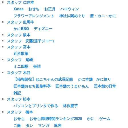
スタッフ 仁井本
Xmas
おせち
お正月
ハロウィン
フラワーアレンジメント
神社仏閣めぐり
蟹・カニ・かに
スタッフ 但馬牛
かにBBQ
ディズニー
スタッフ 坂本
スタッフ 安藤(茄子ジロー)
スタッフ 宮本
近所散策
スタッフ 尾崎
ミニ四駆
缶詰
スタッフ 木谷
【猫相談役】ねこちゃんの成長記録
かに本舗 かに便り
匠本舗おせち監修料亭
匠本舗のうまいもん
匠本舗の日常
雑記
スタッフ 松本
パソコンとプリンタで作る
林作蜜芋
スタッフ 橋本
おせち
おせち調理時間ランキング2020
かに
ゲーム
ご飯
タレ
マンガ
豚丼