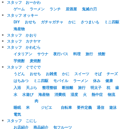
スタッフ おーかわ
ゲーム
ラーメン
ランチ
居酒屋
鬼滅の刃
スタッフ オッキー
DIY
おせち
ガチャガチャ
かに
さつまいも
ミニ四駆
海産物
スタッフ かおり
スタッフ カナヤマ
スタッフ かわむら
イタリアン
サウナ
夜行バス
料理
旅行
焼酎
芋焼酎
麦焼酎
スタッフ ぐでぐで
うどん
おせち
お雑煮
かに
スイーツ
そば
チーズ
はちみつ
ミニ四駆
モバイル
ラーメン
休み
健康
入浴
天ぷら
整理整頓
断捨離
旅行
明太子
枕
歯
水
水遊び
海産物
消費税
湿度
火
熱中症
物流
肉
睡眠
米
ジビエ
自転車
要件定義
通信
遊泳
電気
スタッフ こにし
お店紹介
商品紹介
旬フルーツ