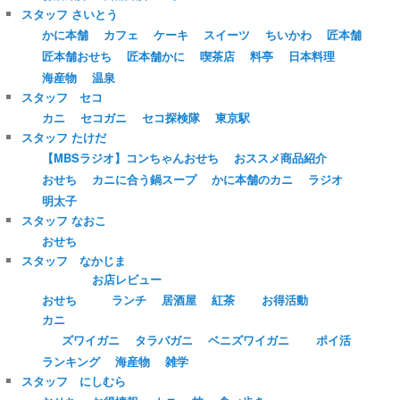
スタッフ さいとう
かに本舗
カフェ
ケーキ
スイーツ
ちいかわ
匠本舗
匠本舗おせち
匠本舗かに
喫茶店
料亭
日本料理
海産物
温泉
スタッフ セコ
カニ
セコガニ
セコ探検隊
東京駅
スタッフ たけだ
【MBSラジオ】コンちゃんおせち
おススメ商品紹介
おせち
カニに合う鍋スープ
かに本舗のカニ
ラジオ
明太子
スタッフ なおこ
おせち
スタッフ なかじま
お店レビュー
おせち
ランチ
居酒屋
紅茶
お得活動
カニ
ズワイガニ
タラバガニ
ベニズワイガニ
ポイ活
ランキング
海産物
雑学
スタッフ にしむら