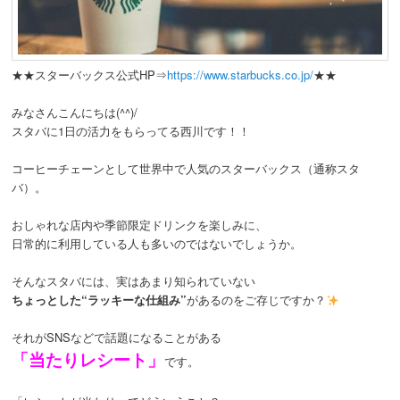
動
★★スターバックス公式HP⇒
https://www.starbucks.co.jp/
★★
みなさんこんにちは(^^)/
スタバに1日の活力をもらってる西川です！！
コーヒーチェーンとして世界中で人気の
スターバックス
（通称スタ
バ）。
おしゃれな店内や季節限定ドリンクを楽しみに、
日常的に利用している人も多いのではないでしょうか。
そんなスタバには、実はあまり知られていない
ちょっとした“ラッキーな仕組み”
があるのをご存じですか？
それがSNSなどで話題になることがある
「当たりレシート」
です。