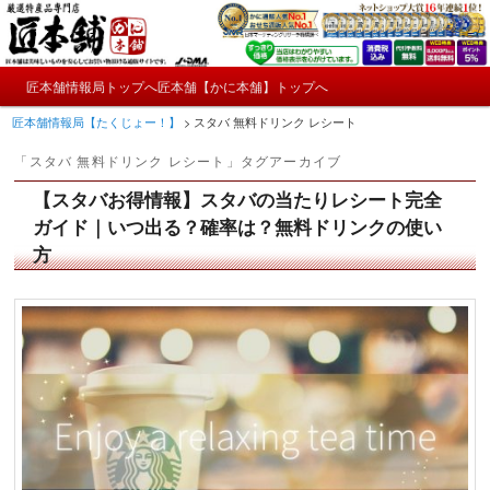
メ
サ
かにやおせちについてのおもしろ情報や興味深い記事をお届けします。
イ
ブ
ン
コ
メ
コ
ン
匠本舗情報局トップへ
匠本舗【かに本舗】トップへ
匠本舗情報局【たくじょー！】
メ
サ
イ
ン
テ
匠本舗情報局【たくじょー！】
>
スタバ 無料ドリンク レシート
ン
テ
ン
イ
ブ
メ
ン
ツ
「
スタバ 無料ドリンク レシート
」タグアーカイブ
ニ
ツ
へ
ン
コ
ュ
へ
移
【スタバお得情報】スタバの当たりレシート完全
ー
コ
ン
移
動
ガイド｜いつ出る？確率は？無料ドリンクの使い
動
方
ン
テ
テ
ン
ン
ツ
ツ
へ
へ
移
移
動