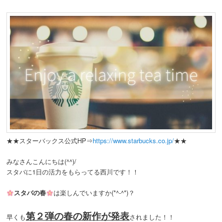
★★スターバックス公式HP⇒
https://www.starbucks.co.jp/
★★
みなさんこんにちは(^^)/
スタバに1日の活力をもらってる西川です！！
スタバの春
は楽しんでいますか(*^-^*)？
第２弾の春の新作が発表
早くも
されました！！