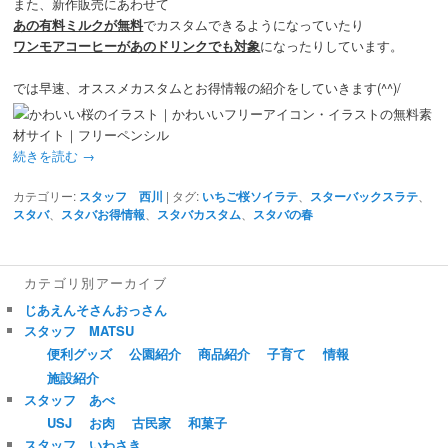
また、新作販売にあわせて
あの有料ミルクが無料
でカスタムできるようになっていたり
ワンモアコーヒーがあのドリンクでも対象
になったりしています。
では早速、オススメカスタムとお得情報の紹介をしていきます(^^)/
続きを読む
→
カテゴリー:
スタッフ 西川
|
タグ:
いちご桜ソイラテ
、
スターバックスラテ
、
スタバ
、
スタバお得情報
、
スタバカスタム
、
スタバの春
カテゴリ別アーカイブ
じあえんそさんおっさん
スタッフ MATSU
便利グッズ
公園紹介
商品紹介
子育て
情報
施設紹介
スタッフ あべ
USJ
お肉
古民家
和菓子
スタッフ いわさき