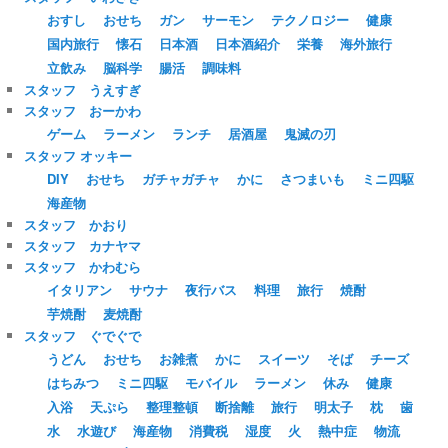
おすし
おせち
ガン
サーモン
テクノロジー
健康
国内旅行
懐石
日本酒
日本酒紹介
栄養
海外旅行
立飲み
脳科学
腸活
調味料
スタッフ うえすぎ
スタッフ おーかわ
ゲーム
ラーメン
ランチ
居酒屋
鬼滅の刃
スタッフ オッキー
DIY
おせち
ガチャガチャ
かに
さつまいも
ミニ四駆
海産物
スタッフ かおり
スタッフ カナヤマ
スタッフ かわむら
イタリアン
サウナ
夜行バス
料理
旅行
焼酎
芋焼酎
麦焼酎
スタッフ ぐでぐで
うどん
おせち
お雑煮
かに
スイーツ
そば
チーズ
はちみつ
ミニ四駆
モバイル
ラーメン
休み
健康
入浴
天ぷら
整理整頓
断捨離
旅行
明太子
枕
歯
水
水遊び
海産物
消費税
湿度
火
熱中症
物流