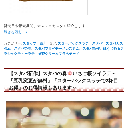
発売日や販売期間、オススメカスタム紹介します！
続きを読む
→
カテゴリー:
スタッフ 西川
|
タグ:
スターバックスラテ
、
スタバ
、
スタバカス
タム
、
スタバの春
、
スタバフラペチーノカスタム
、
スタバ新作
、
ほうじ茶＆ク
ラシックティーラテ
、
抹茶クリームフラペチーノ
【スタバ新作】スタバの春
いちご桜ソイラテ～
「豆乳変更が無料」「スターバックスラテで2杯目
お得」のお得情報もあります～