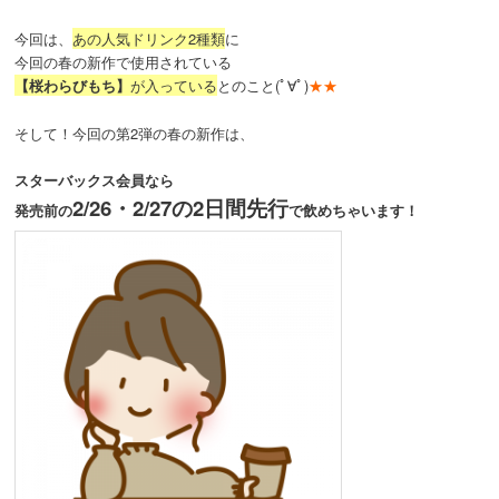
今回は、
あの人気ドリンク2種類
に
今回の春の新作で使用されている
【桜わらびもち】
が入っている
とのこと(ﾟ∀ﾟ)
★★
そして！今回の第2弾の春の新作は、
スターバックス会員なら
2/26・2/27の2日間先行
発売前の
で飲めちゃいます！