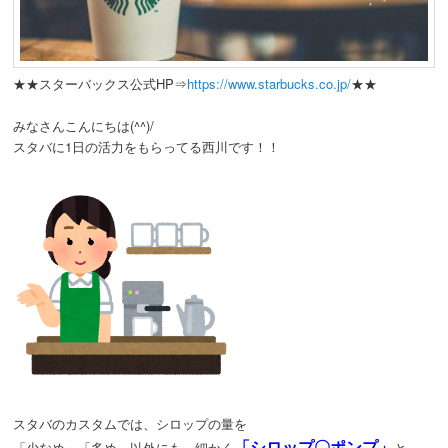
動
★★スターバックス公式HP⇒
https://www.starbucks.co.jp/
★★
みなさんこんにちは(^^)/
スタバに1日の活力をもらってる西川です！！
スタバのカスタムでは、シロップの量を
「シロップ〇ポンプ」
「少なめ」「多め」以外にも、細かく
と