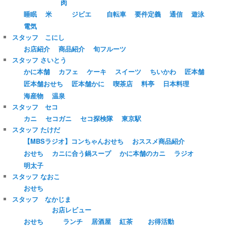
肉
睡眠
米
ジビエ
自転車
要件定義
通信
遊泳
電気
スタッフ こにし
お店紹介
商品紹介
旬フルーツ
スタッフ さいとう
かに本舗
カフェ
ケーキ
スイーツ
ちいかわ
匠本舗
匠本舗おせち
匠本舗かに
喫茶店
料亭
日本料理
海産物
温泉
スタッフ セコ
カニ
セコガニ
セコ探検隊
東京駅
スタッフ たけだ
【MBSラジオ】コンちゃんおせち
おススメ商品紹介
おせち
カニに合う鍋スープ
かに本舗のカニ
ラジオ
明太子
スタッフ なおこ
おせち
スタッフ なかじま
お店レビュー
おせち
ランチ
居酒屋
紅茶
お得活動