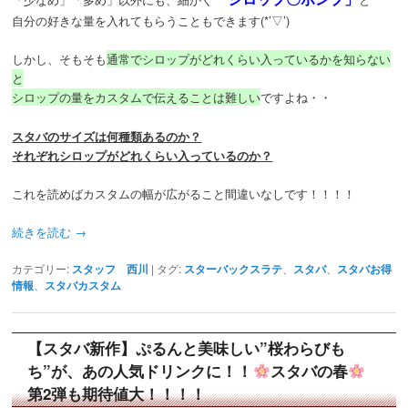
自分の好きな量を入れてもらうこともできます(*’▽’)
しかし、そもそも
通常でシロップがどれくらい入っているかを知らない
と
シロップの量をカスタムで伝えることは難しい
ですよね・・
スタバのサイズは何種類あるのか？
それぞれシロップがどれくらい入っているのか？
これを読めばカスタムの幅が広がること間違いなしです！！！！
続きを読む
→
カテゴリー:
スタッフ 西川
|
タグ:
スターバックスラテ
、
スタバ
、
スタバお得
情報
、
スタバカスタム
【スタバ新作】ぷるんと美味しい”桜わらびも
ち”が、あの人気ドリンクに！！
スタバの春
第2弾も期待値大！！！！