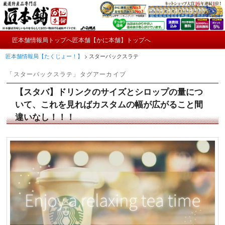
メ
サ
かにやおせちについてのおもしろ情報や興味深い記事をお届けします。
イ
ブ
ン
コ
メ
コ
ン
匠本舗情報局トップへ
匠本舗【かに本舗】トップへ
匠本舗情報局【たくじょー！】
メ
サ
イ
ン
テ
匠本舗情報局【たくじょー！】
>
スターバックスラテ
ン
テ
ン
イ
ブ
メ
ン
ツ
「
スターバックスラテ
」タグアーカイブ
ニ
ツ
へ
ン
コ
ュ
へ
移
【スタバ】ドリンクのサイズとシロップの量につ
ー
コ
ン
移
動
いて、これを見ればカスタムの幅が広がること間
動
違いなし！！！
ン
テ
テ
ン
ン
ツ
ツ
へ
へ
移
移
動