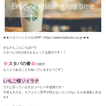
★★スターバックス公式HP⇒https://www.starbucks.co.jp/★★
みなさんこんにちは(^^)/
スタバに1日の活力をもらってる西川です！！
スタバの春
の新作
もう１つあることを知っていますか？(ﾟ∀ﾟ)
いちご桜ソイラテ
ラテと言っていますがコーヒー不使用です！
子供も大人も、カフェイン苦手や控えないといけない人も全員楽しめま
す♪