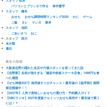
スタッフ 松本
パソコンとプリンタで作る
林作蜜芋
スタッフ 橋本
おせち
おせち調理時間ランキング2020
かに
ゲーム
ご飯
タレ
マンガ
豚丼
スタッフ 池田
ごあいさつ
ねこ
スタッフ 西川
未分類
遺伝
最近の投稿
大阪泉佐野の隠れた名店や穴場スポットを巡ってきた話
【吉野家】名前が強すぎる「極旨牛鉄板ステーキ定食」1498円を食
べた感想
【せち神様2027】発売後すぐがチャンス！最安値の【超早割】期間
限定開催中！！
【2027年】人気で美味しいおせちの選び方・予約購入ガイド
【HBCラジオ】2027年度版ナルミッツおせち発売中！最安値で買う
には！？