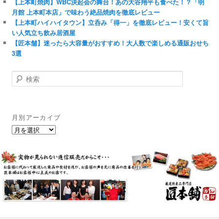
【上本町焼肉】WBC決起会の舞台！あの大谷翔平も食べた！？「明
月館 上本町本店」で味わう絶品焼肉を徹底レビュー
【上本町ハイハイタウン】立呑み「得一」を徹底レビュー！安くて旨
い人気立ち飲み居酒屋
【匠本舗】迷ったら大容量がおすすめ！大人数で楽しめる通販おせち
3選
検
索
月別アーカイブ
月
別
ア
ー
カ
イ
ブ