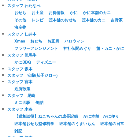
スタッフ わたなべ
おせち
お土産
お得情報
かに
かに本舗のカニ
その他
レシピ
匠本舗のおせち
匠本舗のカニ
吉野家
海産物
スタッフ 仁井本
Xmas
おせち
お正月
ハロウィン
フラワーアレンジメント
神社仏閣めぐり
蟹・カニ・かに
スタッフ 但馬牛
かにBBQ
ディズニー
スタッフ 坂本
スタッフ 安藤(茄子ジロー)
スタッフ 宮本
近所散策
スタッフ 尾崎
ミニ四駆
缶詰
スタッフ 木谷
【猫相談役】ねこちゃんの成長記録
かに本舗 かに便り
匠本舗おせち監修料亭
匠本舗のうまいもん
匠本舗の日常
雑記