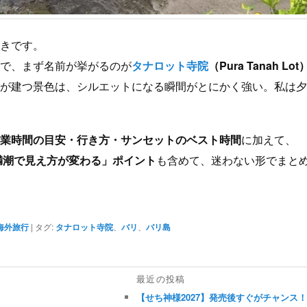
さきです。
」で、まず名前が挙がるのが
タナロット寺院
（Pura Tanah Lot
院が建つ景色は、シルエットになる瞬間がとにかく強い。私は
営業時間の目安・行き方・サンセットのベスト時間
に加えて、
満潮で見え方が変わる」ポイント
も含めて、迷わない形でまと
海外旅行
|
タグ:
タナロット寺院
、
バリ
、
バリ島
最近の投稿
【せち神様2027】発売後すぐがチャンス