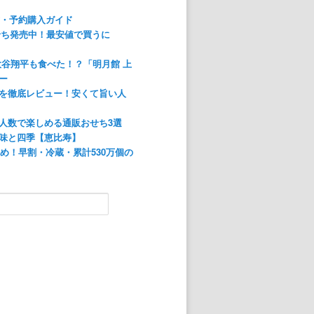
方・予約購入ガイド
おせち発売中！最安値で買うに
大谷翔平も食べた！？「明月館 上
ー
を徹底レビュー！安くて旨い人
人数で楽しめる通販おせち3選
味と四季【恵比寿】
すめ！早割・冷蔵・累計530万個の