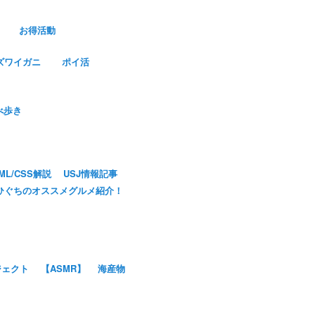
お得活動
ズワイガニ
ポイ活
べ歩き
ML/CSS解説
USJ情報記事
ひぐちのオススメグルメ紹介！
ジェクト
【ASMR】
海産物