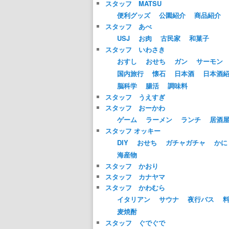
スタッフ MATSU
便利グッズ
公園紹介
商品紹介
スタッフ あべ
USJ
お肉
古民家
和菓子
スタッフ いわさき
おすし
おせち
ガン
サーモン
国内旅行
懐石
日本酒
日本酒
脳科学
腸活
調味料
スタッフ うえすぎ
スタッフ おーかわ
ゲーム
ラーメン
ランチ
居酒
スタッフ オッキー
DIY
おせち
ガチャガチャ
かに
海産物
スタッフ かおり
スタッフ カナヤマ
スタッフ かわむら
イタリアン
サウナ
夜行バス
麦焼酎
スタッフ ぐでぐで