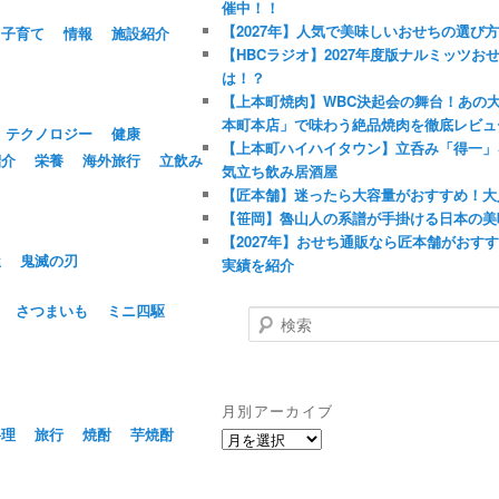
催中！！
【2027年】人気で美味しいおせちの選び
子育て
情報
施設紹介
【HBCラジオ】2027年度版ナルミッツ
は！？
【上本町焼肉】WBC決起会の舞台！あの
本町本店」で味わう絶品焼肉を徹底レビュ
テクノロジー
健康
【上本町ハイハイタウン】立呑み「得一」
紹介
栄養
海外旅行
立飲み
気立ち飲み居酒屋
【匠本舗】迷ったら大容量がおすすめ！大
【笹岡】魯山人の系譜が手掛ける日本の美
【2027年】おせち通販なら匠本舗がおす
屋
鬼滅の刃
実績を紹介
さつまいも
ミニ四駆
検
索
月別アーカイブ
料理
旅行
焼酎
芋焼酎
月
別
ア