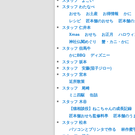
スタッフ よこい
スタッフ わたなべ
おせち
お土産
お得情報
かに
レシピ
匠本舗のおせち
匠本舗の
スタッフ 仁井本
Xmas
おせち
お正月
ハロウィ
神社仏閣めぐり
蟹・カニ・かに
スタッフ 但馬牛
かにBBQ
ディズニー
スタッフ 坂本
スタッフ 安藤(茄子ジロー)
スタッフ 宮本
近所散策
スタッフ 尾崎
ミニ四駆
缶詰
スタッフ 木谷
【猫相談役】ねこちゃんの成長記録
匠本舗おせち監修料亭
匠本舗のう
スタッフ 松本
パソコンとプリンタで作る
林作蜜