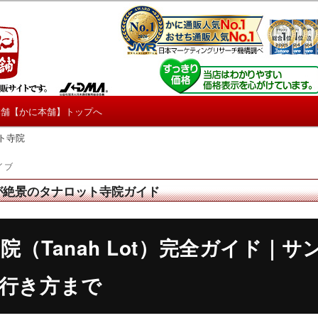
しろ情報や興味深い記事をお届けします。
【たくじょー！】
本舗【かに本舗】トップへ
ト寺院
イブ
が絶景のタナロット寺院ガイド
院（Tanah Lot）完全ガイド｜
行き方まで