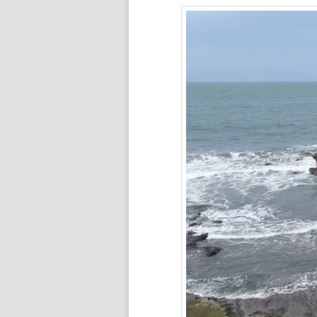
ン
ツ
ツ
へ
へ
移
移
動
動