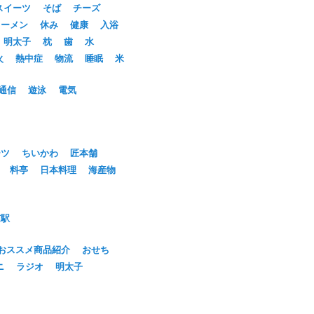
ー
スイーツ
そば
チーズ
カ
ラーメン
休み
健康
入浴
イ
明太子
枕
歯
水
ブ
火
熱中症
物流
睡眠
米
通信
遊泳
電気
ーツ
ちいかわ
匠本舗
料亭
日本料理
海産物
京駅
おススメ商品紹介
おせち
ニ
ラジオ
明太子