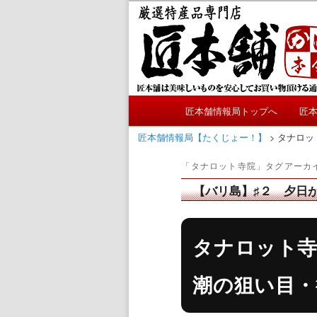
メ
サ
かにやおせちについてのおも
イ
ブ
ン
コ
匠本舗情報局
コ
ン
ン
テ
テ
ン
メ
ン
ツ
匠本舗情報局トップへ
匠
メ
サ
イ
ツ
へ
ン
匠本舗情報局【たくじょー！】
>
タナロッ
へ
移
イ
ブ
メ
移
動
「
タナロット寺院
」タグアーカ
ニ
動
ン
コ
ュ
【バリ島】♯２ 夕日
ー
コ
ン
タナロット寺
ン
テ
潮の狙い目・
テ
ン