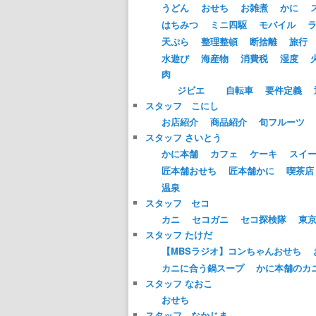
うどん
おせち
お雑煮
かに
はちみつ
ミニ四駆
モバイル
天ぷら
整理整頓
断捨離
旅行
水遊び
海産物
消費税
湿度
肉
ジビエ
自転車
要件定義
スタッフ こにし
お店紹介
商品紹介
旬フルーツ
スタッフ さいとう
かに本舗
カフェ
ケーキ
スイ
匠本舗おせち
匠本舗かに
喫茶店
温泉
スタッフ セコ
カニ
セコガニ
セコ探検隊
東
スタッフ たけだ
【MBSラジオ】コンちゃんおせち
カニに合う鍋スープ
かに本舗のカ
スタッフ なおこ
おせち
スタッフ なかじま