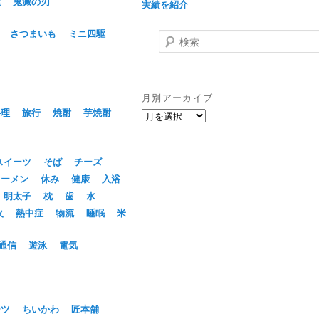
屋
鬼滅の刃
実績を紹介
さつまいも
ミニ四駆
検
索
月別アーカイブ
料理
旅行
焼酎
芋焼酎
月
別
ア
ー
スイーツ
そば
チーズ
カ
ラーメン
休み
健康
入浴
イ
明太子
枕
歯
水
ブ
火
熱中症
物流
睡眠
米
通信
遊泳
電気
ーツ
ちいかわ
匠本舗