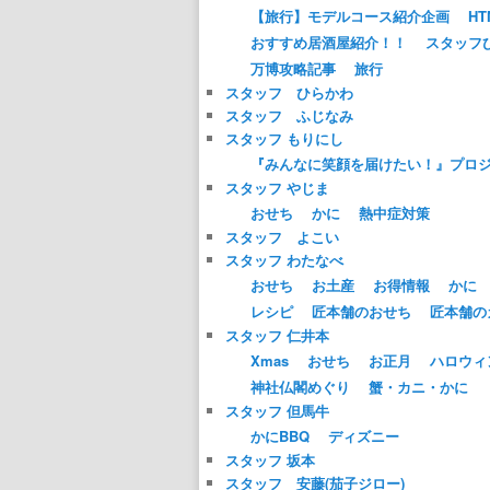
【旅行】モデルコース紹介企画
HT
おすすめ居酒屋紹介！！
スタッフ
万博攻略記事
旅行
スタッフ ひらかわ
スタッフ ふじなみ
スタッフ もりにし
『みんなに笑顔を届けたい！』プロ
スタッフ やじま
おせち
かに
熱中症対策
スタッフ よこい
スタッフ わたなべ
おせち
お土産
お得情報
かに
レシピ
匠本舗のおせち
匠本舗の
スタッフ 仁井本
Xmas
おせち
お正月
ハロウィ
神社仏閣めぐり
蟹・カニ・かに
スタッフ 但馬牛
かにBBQ
ディズニー
スタッフ 坂本
スタッフ 安藤(茄子ジロー)