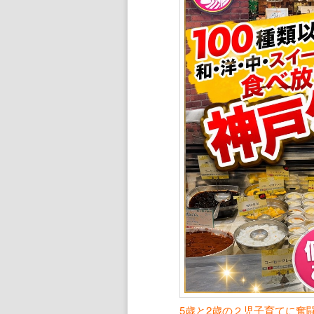
ン
ツ
ツ
へ
へ
移
移
動
動
5歳と2歳の２児子育てに奮