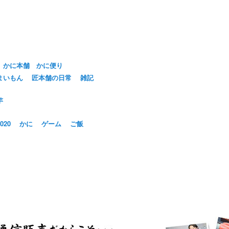
かに本舗 かに便り
まいもん
匠本舗の日常
雑記
芋
20
かに
ゲーム
ご飯