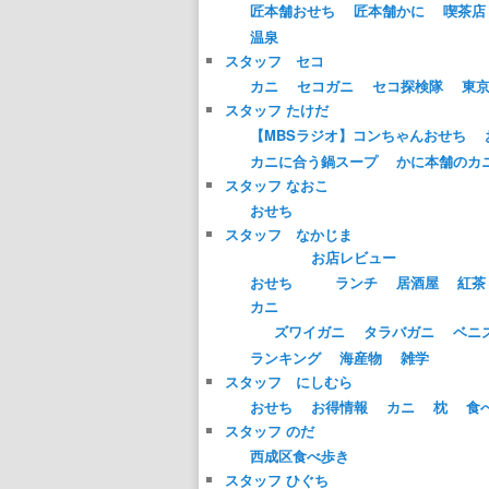
匠本舗おせち
匠本舗かに
喫茶店
温泉
スタッフ セコ
カニ
セコガニ
セコ探検隊
東
スタッフ たけだ
【MBSラジオ】コンちゃんおせち
カニに合う鍋スープ
かに本舗のカ
スタッフ なおこ
おせち
スタッフ なかじま
お店レビュー
おせち
ランチ
居酒屋
紅茶
カニ
ズワイガニ
タラバガニ
ベニ
ランキング
海産物
雑学
スタッフ にしむら
おせち
お得情報
カニ
枕
食
スタッフ のだ
西成区食べ歩き
スタッフ ひぐち