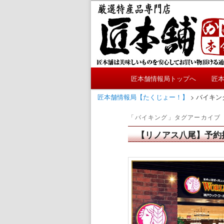
メ
サ
かにやおせちについてのおも
イ
ブ
ン
コ
匠本舗情報局
コ
ン
ン
テ
テ
ン
メ
ン
ツ
匠本舗情報局トップへ
匠
メ
サ
イ
ツ
へ
ン
匠本舗情報局【たくじょー！】
>
バイキン
へ
移
イ
ブ
メ
移
動
「
バイキング
」タグアーカイブ
ニ
動
ン
コ
ュ
【リノアス八尾】予約
ー
コ
ン
ン
テ
テ
ン