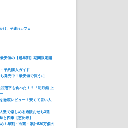
かけ
、
子連れカフェ
！最安値の【超早割】期間限定開
方・予約購入ガイド
おせち発売中！最安値で買うに
大谷翔平も食べた！？「明月館 上
ー
を徹底レビュー！安くて旨い人
人数で楽しめる通販おせち3選
味と四季【恵比寿】
すめ！早割・冷蔵・累計530万個の