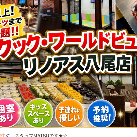
闘中
の スタッフMATSUです★☆