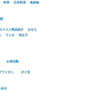
料亭
日本料理
海産物
京駅
おススメ商品紹介
おせち
ニ
ラジオ
明太子
お得活動
ズワイガニ
ポイ活
べ歩き