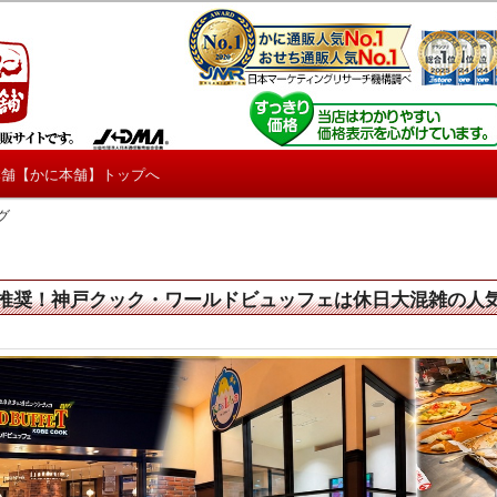
しろ情報や興味深い記事をお届けします。
【たくじょー！】
本舗【かに本舗】トップへ
グ
推奨！神戸クック・ワールドビュッフェは休日大混雑の人