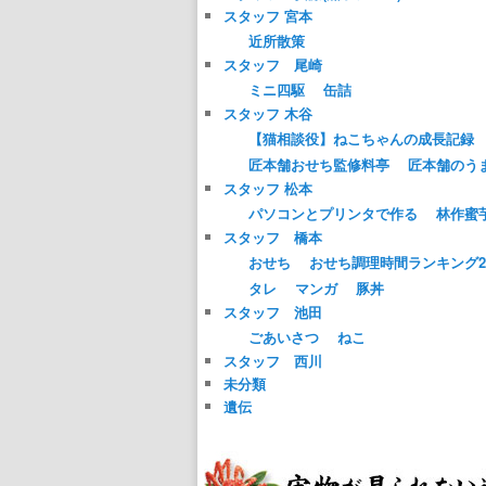
スタッフ 宮本
近所散策
スタッフ 尾崎
ミニ四駆
缶詰
スタッフ 木谷
【猫相談役】ねこちゃんの成長記録
匠本舗おせち監修料亭
匠本舗のう
スタッフ 松本
パソコンとプリンタで作る
林作蜜
スタッフ 橋本
おせち
おせち調理時間ランキング20
タレ
マンガ
豚丼
スタッフ 池田
ごあいさつ
ねこ
スタッフ 西川
未分類
遺伝