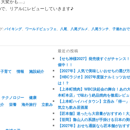
し大変かも…」
ので、リアルにレビューしていきます♪
グ:
バイキング
、
ワールドビュッフェ
、
八尾
、
八尾グルメ
、
八尾ランチ
、
子連れおで
最近の投稿
【せち神様2027】発売後すぐがチャンス
催中！！
【2027年】人気で美味しいおせちの選び
子育て
情報
施設紹介
【HBCラジオ】2027年度版ナルミッツ
は！？
【上本町焼肉】WBC決起会の舞台！あの
本町本店」で味わう絶品焼肉を徹底レビュ
テクノロジー
健康
【上本町ハイハイタウン】立呑み「得一」
紹介
栄養
海外旅行
立飲み
気立ち飲み居酒屋
【匠本舗】迷ったら大容量がおすすめ！大
【笹岡】魯山人の系譜が手掛ける日本の美
【2027年】おせち通販なら匠本舗がおす