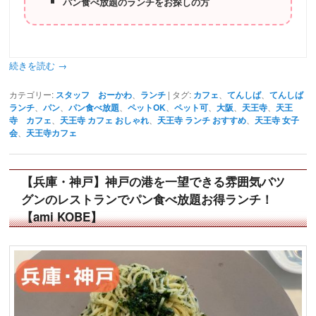
パン食べ放題のランチをお探しの方
続きを読む
→
カテゴリー:
スタッフ おーかわ
、
ランチ
|
タグ:
カフェ
、
てんしば
、
てんしば
ランチ
、
パン
、
パン食べ放題
、
ペットOK
、
ペット可
、
大阪
、
天王寺
、
天王
寺 カフェ
、
天王寺 カフェ おしゃれ
、
天王寺 ランチ おすすめ
、
天王寺 女子
会
、
天王寺カフェ
【兵庫・神戸】神戸の港を一望できる雰囲気バツ
グンのレストランでパン食べ放題お得ランチ！
【ami KOBE】