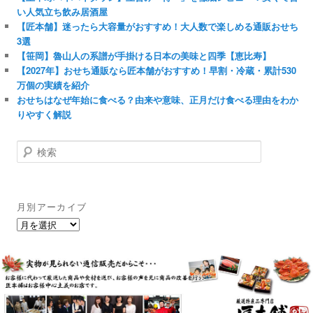
い人気立ち飲み居酒屋
【匠本舗】迷ったら大容量がおすすめ！大人数で楽しめる通販おせち
3選
【笹岡】魯山人の系譜が手掛ける日本の美味と四季【恵比寿】
【2027年】おせち通販なら匠本舗がおすすめ！早割・冷蔵・累計530
万個の実績を紹介
おせちはなぜ年始に食べる？由来や意味、正月だけ食べる理由をわか
りやすく解説
検
索
月別アーカイブ
月
別
ア
ー
カ
イ
ブ