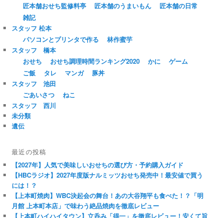
匠本舗おせち監修料亭
匠本舗のうまいもん
匠本舗の日常
雑記
スタッフ 松本
パソコンとプリンタで作る
林作蜜芋
スタッフ 橋本
おせち
おせち調理時間ランキング2020
かに
ゲーム
ご飯
タレ
マンガ
豚丼
スタッフ 池田
ごあいさつ
ねこ
スタッフ 西川
未分類
遺伝
最近の投稿
【2027年】人気で美味しいおせちの選び方・予約購入ガイド
【HBCラジオ】2027年度版ナルミッツおせち発売中！最安値で買う
には！？
【上本町焼肉】WBC決起会の舞台！あの大谷翔平も食べた！？「明
月館 上本町本店」で味わう絶品焼肉を徹底レビュー
【上本町ハイハイタウン】立呑み「得一」を徹底レビュー！安くて旨