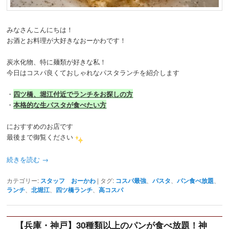
みなさんこんにちは！
お酒とお料理が大好きなおーかわです！
炭水化物、特に麺類が好きな私！
今日はコスパ良くておしゃれなパスタランチを紹介します
・
四ツ橋、堀江付近でランチをお探しの方
・
本格的な生パスタが食べたい方
におすすめのお店です
最後まで御覧ください
続きを読む
→
カテゴリー:
スタッフ おーかわ
|
タグ:
コスパ最強
、
パスタ
、
パン食べ放題
、
ランチ
、
北堀江
、
四ツ橋ランチ
、
高コスパ
【兵庫・神戸】30種類以上のパンが食べ放題！神