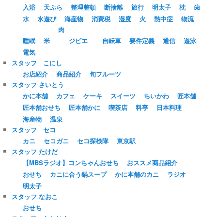
入浴
天ぷら
整理整頓
断捨離
旅行
明太子
枕
歯
水
水遊び
海産物
消費税
湿度
火
熱中症
物流
肉
睡眠
米
ジビエ
自転車
要件定義
通信
遊泳
電気
スタッフ こにし
お店紹介
商品紹介
旬フルーツ
スタッフ さいとう
かに本舗
カフェ
ケーキ
スイーツ
ちいかわ
匠本舗
匠本舗おせち
匠本舗かに
喫茶店
料亭
日本料理
海産物
温泉
スタッフ セコ
カニ
セコガニ
セコ探検隊
東京駅
スタッフ たけだ
【MBSラジオ】コンちゃんおせち
おススメ商品紹介
おせち
カニに合う鍋スープ
かに本舗のカニ
ラジオ
明太子
スタッフ なおこ
おせち