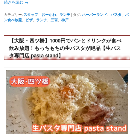
続きを読む
→
カテゴリー:
スタッフ おーかわ
、
ランチ
|
タグ:
ハーバーランド
、
パスタ
、
パ
ン食べ放題
、
ピザ
、
ランチ
、
三宮
、
神戸
【大阪・四ツ橋】1000円でパンとドリンクが食べ
飲み放題！もっちもちの生パスタが絶品【生パス
タ専門店 pasta stand】