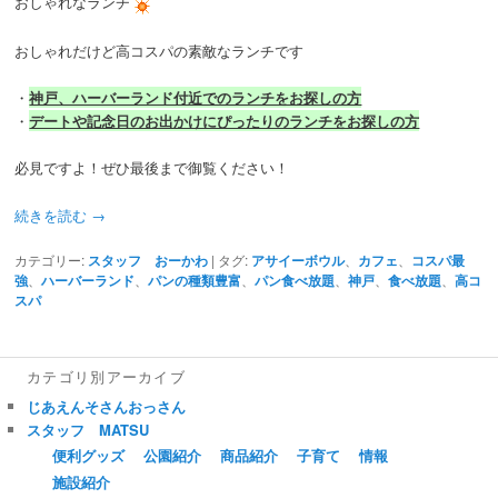
おしゃれなランチ
おしゃれだけど高コスパの素敵なランチです
・
神戸、ハーバーランド付近でのランチをお探しの方
・
デートや記念日のお出かけにぴったりのランチをお探しの方
必見ですよ！ぜひ最後まで御覧ください！
続きを読む
→
カテゴリー:
スタッフ おーかわ
|
タグ:
アサイーボウル
、
カフェ
、
コスパ最
強
、
ハーバーランド
、
パンの種類豊富
、
パン食べ放題
、
神戸
、
食べ放題
、
高コ
スパ
カテゴリ別アーカイブ
じあえんそさんおっさん
スタッフ MATSU
便利グッズ
公園紹介
商品紹介
子育て
情報
施設紹介