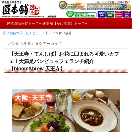
メ
サ
かにやおせちについてのおもしろ情報や興味深い記事をお届けします。
イ
ブ
ン
コ
メ
コ
ン
匠本舗情報局トップへ
匠本舗【かに本舗】トップへ
匠本舗情報局【たくじょー！】
メ
サ
イ
ン
テ
匠本舗情報局【たくじょー！】
>
パン食べ放題
ン
テ
ン
イ
ブ
メ
ン
ツ
「
パン食べ放題
」タグアーカイブ
ニ
ツ
へ
ン
コ
ュ
へ
移
【天王寺・てんしば】お花に囲まれる可愛いカフ
ー
コ
ン
移
動
ェ！大満足パンビュッフェランチ紹介
動
【bloom&brew 天王寺】
ン
テ
テ
ン
ン
ツ
ツ
へ
へ
移
移
動