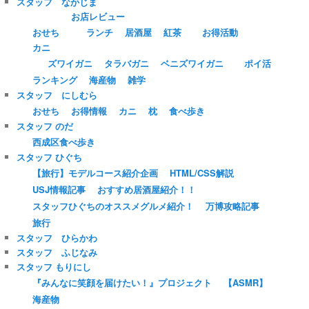
スタッフ なかじま
お店レビュー
おせち
ランチ
居酒屋
紅茶
お得活動
カニ
ズワイガニ
タラバガニ
ベニズワイガニ
ポイ活
ランキング
海産物
雑学
スタッフ にしむら
おせち
お得情報
カニ
枕
食べ歩き
スタッフ のだ
西成区食べ歩き
スタッフ ひぐち
【旅行】モデルコース紹介企画
HTML/CSS解説
USJ情報記事
おすすめ居酒屋紹介！！
スタッフひぐちのオススメグルメ紹介！
万博攻略記事
旅行
スタッフ ひらかわ
スタッフ ふじなみ
スタッフ もりにし
『みんなに笑顔を届けたい！』プロジェクト
【ASMR】
海産物