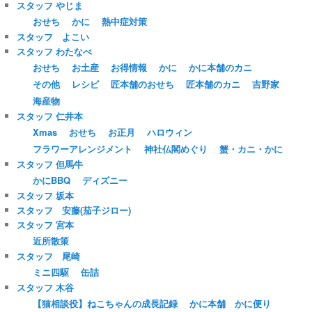
スタッフ やじま
おせち
かに
熱中症対策
スタッフ よこい
スタッフ わたなべ
おせち
お土産
お得情報
かに
かに本舗のカニ
その他
レシピ
匠本舗のおせち
匠本舗のカニ
吉野家
海産物
スタッフ 仁井本
Xmas
おせち
お正月
ハロウィン
フラワーアレンジメント
神社仏閣めぐり
蟹・カニ・かに
スタッフ 但馬牛
かにBBQ
ディズニー
スタッフ 坂本
スタッフ 安藤(茄子ジロー)
スタッフ 宮本
近所散策
スタッフ 尾崎
ミニ四駆
缶詰
スタッフ 木谷
【猫相談役】ねこちゃんの成長記録
かに本舗 かに便り