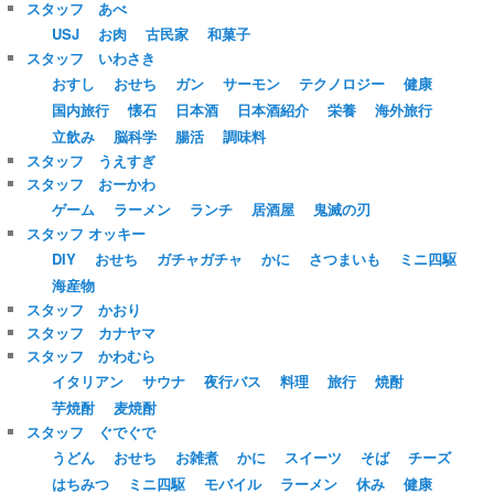
スタッフ あべ
USJ
お肉
古民家
和菓子
スタッフ いわさき
おすし
おせち
ガン
サーモン
テクノロジー
健康
国内旅行
懐石
日本酒
日本酒紹介
栄養
海外旅行
立飲み
脳科学
腸活
調味料
スタッフ うえすぎ
スタッフ おーかわ
ゲーム
ラーメン
ランチ
居酒屋
鬼滅の刃
スタッフ オッキー
DIY
おせち
ガチャガチャ
かに
さつまいも
ミニ四駆
海産物
スタッフ かおり
スタッフ カナヤマ
スタッフ かわむら
イタリアン
サウナ
夜行バス
料理
旅行
焼酎
芋焼酎
麦焼酎
スタッフ ぐでぐで
うどん
おせち
お雑煮
かに
スイーツ
そば
チーズ
はちみつ
ミニ四駆
モバイル
ラーメン
休み
健康