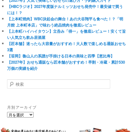
【2027年】人気で美味しいおせちの選び方・予約購入ガイド
【HBCラジオ】2027年度版ナルミッツおせち発売中！最安値で買う
には！？
【上本町焼肉】WBC決起会の舞台！あの大谷翔平も食べた！？「明
月館 上本町本店」で味わう絶品焼肉を徹底レビュー
【上本町ハイハイタウン】立呑み「得一」を徹底レビュー！安くて旨
い人気立ち飲み居酒屋
【匠本舗】迷ったら大容量がおすすめ！大人数で楽しめる通販おせち
3選
【笹岡】魯山人の系譜が手掛ける日本の美味と四季【恵比寿】
【2027年】おせち通販なら匠本舗がおすすめ！早割・冷蔵・累計530
万個の実績を紹介
検
索
月別アーカイブ
月
別
ア
ー