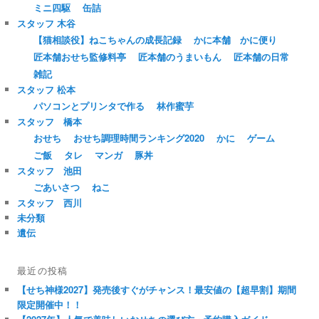
ミニ四駆
缶詰
スタッフ 木谷
【猫相談役】ねこちゃんの成長記録
かに本舗 かに便り
匠本舗おせち監修料亭
匠本舗のうまいもん
匠本舗の日常
雑記
スタッフ 松本
パソコンとプリンタで作る
林作蜜芋
スタッフ 橋本
おせち
おせち調理時間ランキング2020
かに
ゲーム
ご飯
タレ
マンガ
豚丼
スタッフ 池田
ごあいさつ
ねこ
スタッフ 西川
未分類
遺伝
最近の投稿
【せち神様2027】発売後すぐがチャンス！最安値の【超早割】期間
限定開催中！！