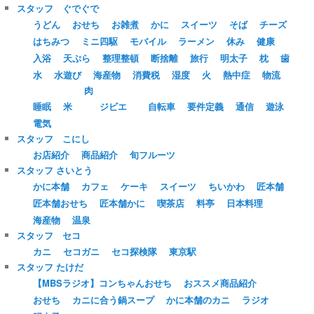
スタッフ ぐでぐで
うどん
おせち
お雑煮
かに
スイーツ
そば
チーズ
はちみつ
ミニ四駆
モバイル
ラーメン
休み
健康
入浴
天ぷら
整理整頓
断捨離
旅行
明太子
枕
歯
水
水遊び
海産物
消費税
湿度
火
熱中症
物流
肉
睡眠
米
ジビエ
自転車
要件定義
通信
遊泳
電気
スタッフ こにし
お店紹介
商品紹介
旬フルーツ
スタッフ さいとう
かに本舗
カフェ
ケーキ
スイーツ
ちいかわ
匠本舗
匠本舗おせち
匠本舗かに
喫茶店
料亭
日本料理
海産物
温泉
スタッフ セコ
カニ
セコガニ
セコ探検隊
東京駅
スタッフ たけだ
【MBSラジオ】コンちゃんおせち
おススメ商品紹介
おせち
カニに合う鍋スープ
かに本舗のカニ
ラジオ