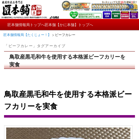
メ
サ
かにやおせちについてのおもしろ情報や興味深い記事をお届けします。
イ
ブ
ン
コ
メ
コ
ン
匠本舗情報局トップへ
匠本舗【かに本舗】トップへ
匠本舗情報局【たくじょー！】
メ
サ
イ
ン
テ
匠本舗情報局【たくじょー！】
>
ビーフカレー
ン
テ
ン
イ
ブ
メ
ン
ツ
「
ビーフカレー
」タグアーカイブ
ニ
ツ
へ
ン
コ
ュ
へ
移
鳥取産黒毛和牛を使用する本格派ビーフカリーを
ー
コ
ン
移
動
実食
動
ン
テ
テ
ン
鳥取産黒毛和牛を使用する本格派ビー
ン
ツ
フカリーを実食
ツ
へ
へ
移
移
動