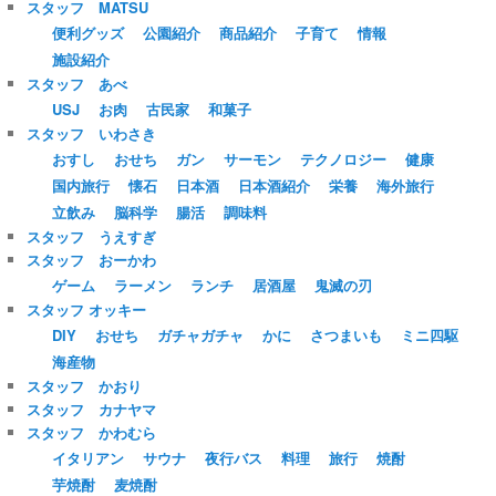
スタッフ MATSU
便利グッズ
公園紹介
商品紹介
子育て
情報
施設紹介
スタッフ あべ
USJ
お肉
古民家
和菓子
スタッフ いわさき
おすし
おせち
ガン
サーモン
テクノロジー
健康
国内旅行
懐石
日本酒
日本酒紹介
栄養
海外旅行
立飲み
脳科学
腸活
調味料
スタッフ うえすぎ
スタッフ おーかわ
ゲーム
ラーメン
ランチ
居酒屋
鬼滅の刃
スタッフ オッキー
DIY
おせち
ガチャガチャ
かに
さつまいも
ミニ四駆
海産物
スタッフ かおり
スタッフ カナヤマ
スタッフ かわむら
イタリアン
サウナ
夜行バス
料理
旅行
焼酎
芋焼酎
麦焼酎