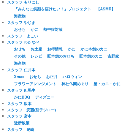
スタッフ もりにし
『みんなに笑顔を届けたい！』プロジェクト
【ASMR】
海産物
スタッフ やじま
おせち
かに
熱中症対策
スタッフ よこい
スタッフ わたなべ
おせち
お土産
お得情報
かに
かに本舗のカニ
その他
レシピ
匠本舗のおせち
匠本舗のカニ
吉野家
海産物
スタッフ 仁井本
Xmas
おせち
お正月
ハロウィン
フラワーアレンジメント
神社仏閣めぐり
蟹・カニ・かに
スタッフ 但馬牛
かにBBQ
ディズニー
スタッフ 坂本
スタッフ 安藤(茄子ジロー)
スタッフ 宮本
近所散策
スタッフ 尾崎