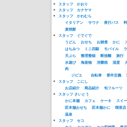
スタッフ かおり
スタッフ カナヤマ
スタッフ かわむら
イタリアン
サウナ
夜行バス
麦焼酎
スタッフ ぐでぐで
うどん
おせち
お雑煮
かに
はちみつ
ミニ四駆
モバイル
天ぷら
整理整頓
断捨離
旅行
水遊び
海産物
消費税
湿度
肉
ジビエ
自転車
要件定義
スタッフ こにし
お店紹介
商品紹介
旬フルーツ
スタッフ さいとう
かに本舗
カフェ
ケーキ
スイ
匠本舗おせち
匠本舗かに
喫茶店
温泉
スタッフ セコ
カニ
セコガニ
セコ探検隊
東