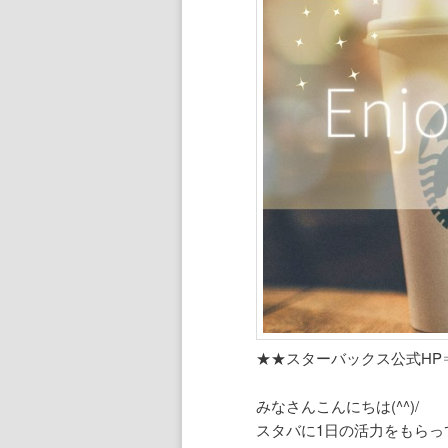
ン
ツ
ツ
へ
へ
移
移
動
動
★★スターバックス公式HP
みなさんこんにちは(^^)/
スタバに1日の活力をもらっ