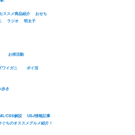
おススメ商品紹介
おせち
ニ
ラジオ
明太子
お得活動
ズワイガニ
ポイ活
べ歩き
ML/CSS解説
USJ情報記事
ひぐちのオススメグルメ紹介！