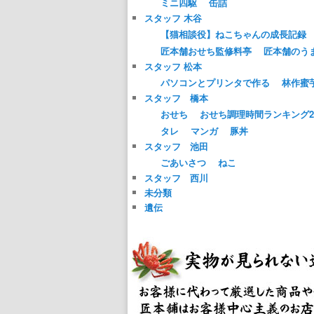
ミニ四駆
缶詰
スタッフ 木谷
【猫相談役】ねこちゃんの成長記録
匠本舗おせち監修料亭
匠本舗のう
スタッフ 松本
パソコンとプリンタで作る
林作蜜
スタッフ 橋本
おせち
おせち調理時間ランキング20
タレ
マンガ
豚丼
スタッフ 池田
ごあいさつ
ねこ
スタッフ 西川
未分類
遺伝