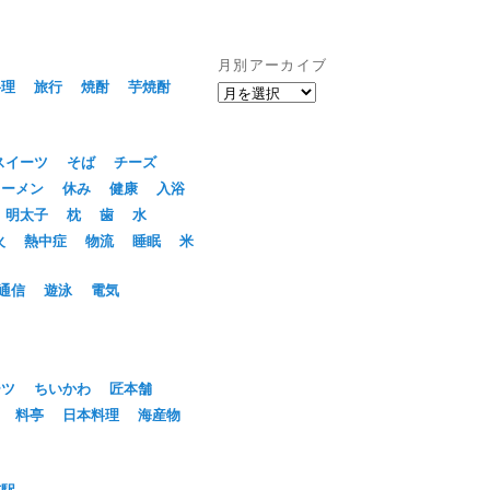
月別アーカイブ
料理
旅行
焼酎
芋焼酎
月
別
ア
ー
スイーツ
そば
チーズ
カ
ラーメン
休み
健康
入浴
イ
明太子
枕
歯
水
ブ
火
熱中症
物流
睡眠
米
通信
遊泳
電気
ーツ
ちいかわ
匠本舗
料亭
日本料理
海産物
京駅