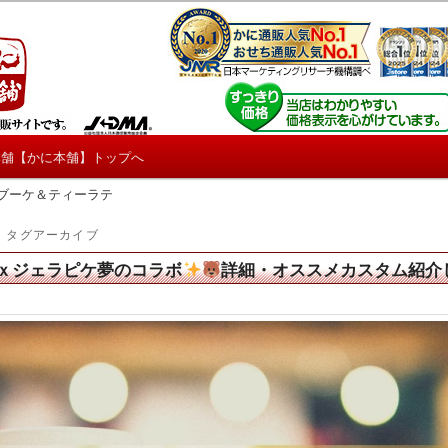
しろ情報や興味深い記事をお届けします。
【たくじょー！】
本舗【かに本舗】トップへ
ブーケ＆ティーラテ
」タグアーカイブ
ｘジェラピケ夢のコラボ
詳細・オススメカスタム紹介