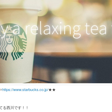
⇒
https://www.starbucks.co.jp/
★★
てる西川です！！