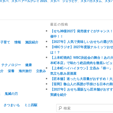
スタバ
、
スタバ アールグレイ 2025
、
スタバ ジェラピケ
、
スタバカスタム
、
スタ
最近の投稿
【せち神様2027】発売後すぐがチャンス
催中！！
【2027年】人気で美味しいおせちの選び
子育て
情報
施設紹介
【HBCラジオ】2027年度版ナルミッツ
は！？
【上本町焼肉】WBC決起会の舞台！あの
本町本店」で味わう絶品焼肉を徹底レビュ
テクノロジー
健康
【上本町ハイハイタウン】立呑み「得一」
紹介
栄養
海外旅行
立飲み
気立ち飲み居酒屋
【匠本舗】迷ったら大容量がおすすめ！大
【笹岡】魯山人の系譜が手掛ける日本の美
【2027年】おせち通販なら匠本舗がおす
屋
鬼滅の刃
実績を紹介
さつまいも
ミニ四駆
検
索