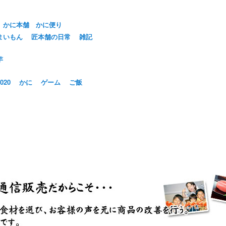
かに本舗 かに便り
まいもん
匠本舗の日常
雑記
芋
20
かに
ゲーム
ご飯