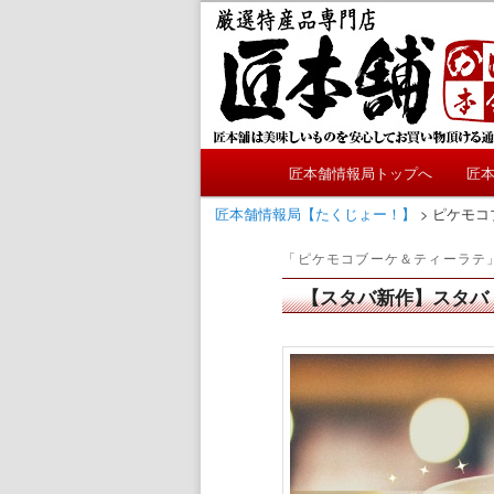
メ
サ
かにやおせちについてのおも
イ
ブ
ン
コ
匠本舗情報局
コ
ン
ン
テ
テ
ン
メ
ン
ツ
匠本舗情報局トップへ
匠
メ
サ
イ
ツ
へ
ン
匠本舗情報局【たくじょー！】
>
ピケモコ
へ
移
イ
ブ
メ
移
動
「
ピケモコブーケ＆ティーラテ
ニ
動
ン
コ
ュ
【スタバ新作】スタバ
ー
コ
ン
ン
テ
テ
ン