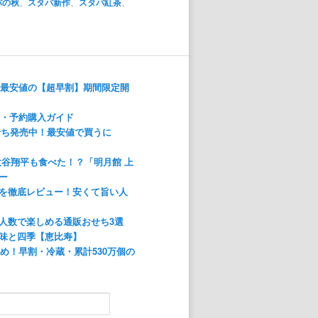
バの秋
、
スタバ新作
、
スタバ紅茶
、
！最安値の【超早割】期間限定開
方・予約購入ガイド
おせち発売中！最安値で買うに
大谷翔平も食べた！？「明月館 上
ー
を徹底レビュー！安くて旨い人
人数で楽しめる通販おせち3選
味と四季【恵比寿】
すめ！早割・冷蔵・累計530万個の