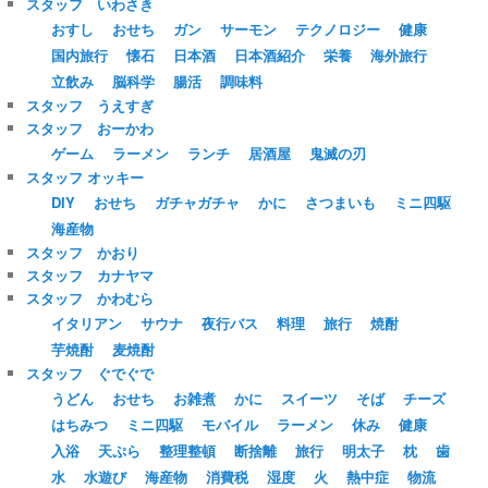
スタッフ いわさき
おすし
おせち
ガン
サーモン
テクノロジー
健康
国内旅行
懐石
日本酒
日本酒紹介
栄養
海外旅行
立飲み
脳科学
腸活
調味料
スタッフ うえすぎ
スタッフ おーかわ
ゲーム
ラーメン
ランチ
居酒屋
鬼滅の刃
スタッフ オッキー
DIY
おせち
ガチャガチャ
かに
さつまいも
ミニ四駆
海産物
スタッフ かおり
スタッフ カナヤマ
スタッフ かわむら
イタリアン
サウナ
夜行バス
料理
旅行
焼酎
芋焼酎
麦焼酎
スタッフ ぐでぐで
うどん
おせち
お雑煮
かに
スイーツ
そば
チーズ
はちみつ
ミニ四駆
モバイル
ラーメン
休み
健康
入浴
天ぷら
整理整頓
断捨離
旅行
明太子
枕
歯
水
水遊び
海産物
消費税
湿度
火
熱中症
物流