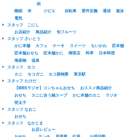
肉
睡眠
米
ジビエ
自転車
要件定義
通信
遊泳
電気
スタッフ こにし
お店紹介
商品紹介
旬フルーツ
スタッフ さいとう
かに本舗
カフェ
ケーキ
スイーツ
ちいかわ
匠本舗
匠本舗おせち
匠本舗かに
喫茶店
料亭
日本料理
海産物
温泉
スタッフ セコ
カニ
セコガニ
セコ探検隊
東京駅
スタッフ たけだ
【MBSラジオ】コンちゃんおせち
おススメ商品紹介
おせち
カニに合う鍋スープ
かに本舗のカニ
ラジオ
明太子
スタッフ なおこ
おせち
スタッフ なかじま
お店レビュー
おせち
ランチ
居酒屋
紅茶
お得活動