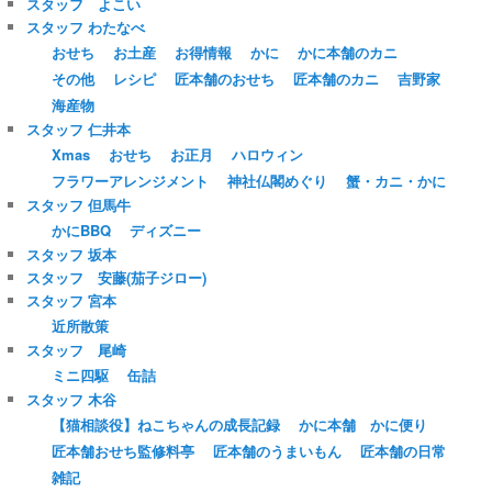
スタッフ よこい
スタッフ わたなべ
おせち
お土産
お得情報
かに
かに本舗のカニ
その他
レシピ
匠本舗のおせち
匠本舗のカニ
吉野家
海産物
スタッフ 仁井本
Xmas
おせち
お正月
ハロウィン
フラワーアレンジメント
神社仏閣めぐり
蟹・カニ・かに
スタッフ 但馬牛
かにBBQ
ディズニー
スタッフ 坂本
スタッフ 安藤(茄子ジロー)
スタッフ 宮本
近所散策
スタッフ 尾崎
ミニ四駆
缶詰
スタッフ 木谷
【猫相談役】ねこちゃんの成長記録
かに本舗 かに便り
匠本舗おせち監修料亭
匠本舗のうまいもん
匠本舗の日常
雑記