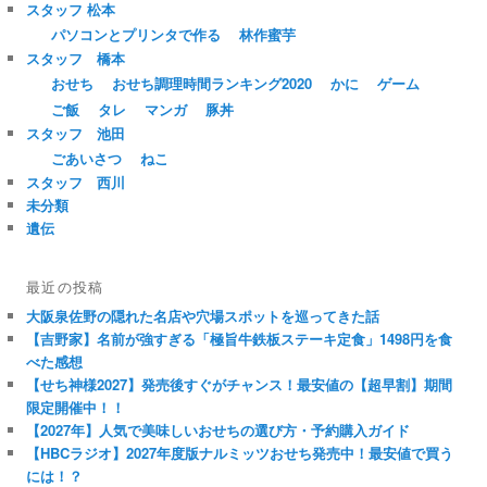
スタッフ 松本
パソコンとプリンタで作る
林作蜜芋
スタッフ 橋本
おせち
おせち調理時間ランキング2020
かに
ゲーム
ご飯
タレ
マンガ
豚丼
スタッフ 池田
ごあいさつ
ねこ
スタッフ 西川
未分類
遺伝
最近の投稿
大阪泉佐野の隠れた名店や穴場スポットを巡ってきた話
【吉野家】名前が強すぎる「極旨牛鉄板ステーキ定食」1498円を食
べた感想
【せち神様2027】発売後すぐがチャンス！最安値の【超早割】期間
限定開催中！！
【2027年】人気で美味しいおせちの選び方・予約購入ガイド
【HBCラジオ】2027年度版ナルミッツおせち発売中！最安値で買う
には！？