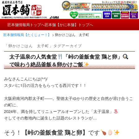
メ
サ
かにやおせちについてのおもしろ情報や興味深い記事をお届けします。
イ
ブ
ン
コ
メ
コ
ン
匠本舗情報局トップへ
匠本舗【かに本舗】トップへ
匠本舗情報局【たくじょー！】
メ
サ
イ
ン
テ
匠本舗情報局【たくじょー！】
>
卵かけごはん 太子町
ン
テ
ン
イ
ブ
メ
ン
ツ
「
卵かけごはん 太子町
」タグアーカイブ
ニ
ツ
へ
ン
コ
ュ
へ
移
太子温泉の人気食堂
「峠の釜飯食堂 鶏と卵」
ー
コ
ン
移
動
で味わう絶品釜飯＆卵かけご飯
動
ン
テ
みなさんこんにちは(^^)/
スタバに1日の活力をもらってる西川です！！
テ
ン
ン
ツ
大阪府南河内郡太子町――。聖徳太子ゆかりの歴史と自然が溶け合うこ
の町に、
ツ
へ
2024年、満を持してリニューアルオープンした「太子温泉」
そしてその敷地内に誕生した話題のレストランが…
へ
移
そう！
【峠の釜飯食堂 鶏と卵】
です
移
動