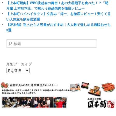
【上本町焼肉】WBC決起会の舞台！あの大谷翔平も食べた！？「明
月館 上本町本店」で味わう絶品焼肉を徹底レビュー
【上本町ハイハイタウン】立呑み「得一」を徹底レビュー！安くて旨
い人気立ち飲み居酒屋
【匠本舗】迷ったら大容量がおすすめ！大人数で楽しめる通販おせち
3選
検
索
月別アーカイブ
月
別
ア
ー
カ
イ
ブ