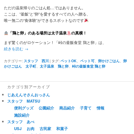
動
ただの温泉帰りのごはん処…ではありません。
ここは、”釜飯”と”卵”を愛するすべての人へ贈る、
唯一無二の“食体験”ができるスポットなのです
「鶏と卵」のある場所は太子温泉
の真横！
まず驚くのがロケーション！「峠の釜飯食堂 鶏と卵」は、
続きを読む
→
カテゴリー:
スタッフ 西川
|
タグ:
ペットOK
、
ペット可
、
卵かけごはん
、
卵
かけごはん 太子町
、
太子温泉 鶏と卵
、
峠の釜飯食堂 鶏と卵
カテゴリ別アーカイブ
じあえんそさんおっさん
スタッフ MATSU
便利グッズ
公園紹介
商品紹介
子育て
情報
施設紹介
スタッフ あべ
USJ
お肉
古民家
和菓子