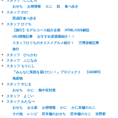
スタッフ にしむら
おせち
お得情報
カニ
枕
食べ歩き
スタッフ のだ
西成区食べ歩き
スタッフ ひぐち
【旅行】モデルコース紹介企画
HTML/CSS解説
USJ情報記事
おすすめ居酒屋紹介！！
スタッフひぐちのオススメグルメ紹介！
万博攻略記事
旅行
スタッフ ひらかわ
スタッフ ふじなみ
スタッフ もりにし
『みんなに笑顔を届けたい！』プロジェクト
【ASMR】
海産物
スタッフ やじま
おせち
かに
熱中症対策
スタッフ よこい
スタッフ わたなべ
おせち
お土産
お得情報
かに
かに本舗のカニ
その他
レシピ
匠本舗のおせち
匠本舗のカニ
吉野家