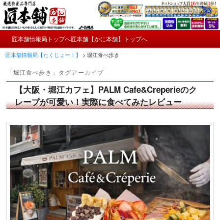
メ
サ
かにやおせちについてのおもしろ情報や興味深い記事をお届けします。
イ
ブ
ン
コ
メ
コ
ン
匠本舗情報局トップへ
匠本舗【かに本舗】トップへ
匠本舗情報局【たくじょー！】
メ
サ
イ
ン
テ
匠本舗情報局【たくじょー！】
>
堀江食べ歩き
ン
テ
ン
イ
ブ
メ
ン
ツ
「
堀江食べ歩き
」タグアーカイブ
ニ
ツ
へ
ン
コ
ュ
へ
移
【大阪・堀江カフェ】PALM Cafe&Creperieのク
ー
コ
ン
移
動
レープが可愛い！実際に食べてみたレビュー
動
ン
テ
テ
ン
ン
ツ
ツ
へ
へ
移
移
動