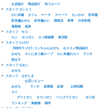
お店紹介
商品紹介
旬フルーツ
スタッフ さいとう
かに本舗
カフェ
ケーキ
スイーツ
ちいかわ
匠本舗
匠本舗おせち
匠本舗かに
喫茶店
料亭
日本料理
海産物
温泉
スタッフ セコ
カニ
セコガニ
セコ探検隊
東京駅
スタッフ たけだ
【MBSラジオ】コンちゃんおせち
おススメ商品紹介
おせち
カニに合う鍋スープ
かに本舗のカニ
ラジオ
明太子
スタッフ なおこ
おせち
スタッフ なかじま
お店レビュー
おせち
ランチ
居酒屋
紅茶
お得活動
カニ
ズワイガニ
タラバガニ
ベニズワイガニ
ポイ活
ランキング
海産物
雑学