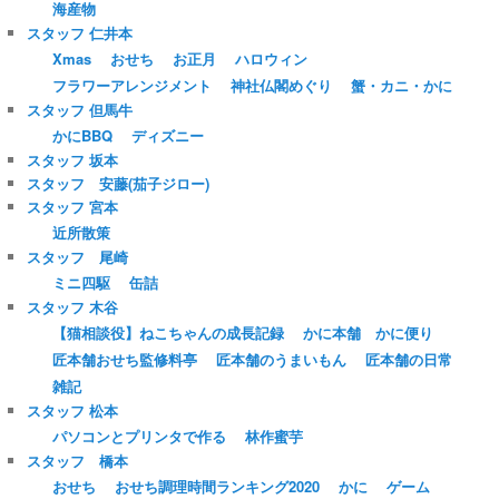
海産物
スタッフ 仁井本
Xmas
おせち
お正月
ハロウィン
フラワーアレンジメント
神社仏閣めぐり
蟹・カニ・かに
スタッフ 但馬牛
かにBBQ
ディズニー
スタッフ 坂本
スタッフ 安藤(茄子ジロー)
スタッフ 宮本
近所散策
スタッフ 尾崎
ミニ四駆
缶詰
スタッフ 木谷
【猫相談役】ねこちゃんの成長記録
かに本舗 かに便り
匠本舗おせち監修料亭
匠本舗のうまいもん
匠本舗の日常
雑記
スタッフ 松本
パソコンとプリンタで作る
林作蜜芋
スタッフ 橋本
おせち
おせち調理時間ランキング2020
かに
ゲーム