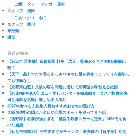
ご飯
タレ
マンガ
豚丼
スタッフ 池田
ごあいさつ
ねこ
スタッフ 西川
未分類
遺伝
最近の投稿
【2027年匠本舗】京都祇園 料亭「岩元」監修おせち全4種を徹底比
較！
【天下一品】すだち香るあっさり冷やし麺を実食！こってりを裏切っ
ても後悔なし
【京都東山荘】八坂の塔を間近に感じて京料理を味わえる旅館
【心斎橋PARCO】ニューすしセンターを徹底紹介！コスパ抜群の寿
司と海鮮を気軽に楽しめる人気店
2027年食べる人数別人気おすすめおせちの選び方
大阪泉佐野の隠れた名店や穴場スポットを巡ってきた話
【吉野家】名前が強すぎる「極旨牛鉄板ステーキ定食」1498円を食
べた感想
【せち神様2027】発売後すぐがチャンス！最安値の【超早割】期間