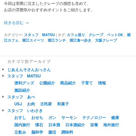
今回は実際に注文したクレープの感想も含めて、
お店の雰囲気やおすすめポイントをご紹介します。
続きを読む
→
カテゴリー:
スタッフ MATSU
|
タグ:
カフェ巡り
、
クレープ
、
ペットOK
、
堀
江カフェ
、
堀江スイーツ
、
堀江ランチ
、
堀江食べ歩き
、
大阪クレープ
カテゴリ別アーカイブ
じあえんそさんおっさん
スタッフ MATSU
便利グッズ
公園紹介
商品紹介
子育て
情報
施設紹介
スタッフ あべ
USJ
お肉
古民家
和菓子
スタッフ いわさき
おすし
おせち
ガン
サーモン
テクノロジー
健康
国内旅行
懐石
日本酒
日本酒紹介
栄養
海外旅行
立飲み
脳科学
腸活
調味料