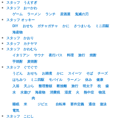
スタッフ うえすぎ
スタッフ おーかわ
ゲーム
ラーメン
ランチ
居酒屋
鬼滅の刃
スタッフ オッキー
DIY
おせち
ガチャガチャ
かに
さつまいも
ミニ四駆
海産物
スタッフ かおり
スタッフ カナヤマ
スタッフ かわむら
イタリアン
サウナ
夜行バス
料理
旅行
焼酎
芋焼酎
麦焼酎
スタッフ ぐでぐで
うどん
おせち
お雑煮
かに
スイーツ
そば
チーズ
はちみつ
ミニ四駆
モバイル
ラーメン
休み
健康
入浴
天ぷら
整理整頓
断捨離
旅行
明太子
枕
歯
水
水遊び
海産物
消費税
湿度
火
熱中症
物流
肉
睡眠
米
ジビエ
自転車
要件定義
通信
遊泳
電気
スタッフ こにし