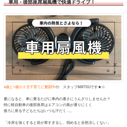
車用・後部座席扇風機で快適ドライブ！
4歳と1歳の２児子育てに奮闘中
の スタッフMATSUです★☆
夏になると、車に乗るたびに車内の暑さにうんざりしませんか？
特に軽自動車の後部座席はエアコンの風が通りにくく
後ろに座る子どもたちはいつも汗だく…。
「冷房を強くすると前が寒すぎるし、弱めると全然涼しくない」