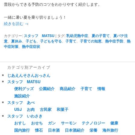
普段からできる予防のコツをわかりやすく紹介します。
一緒に暑い夏を乗り切りましょう！
続きを読む
→
カテゴリー:
スタッフ MATSU
|
タグ:
乳幼児熱中症
、
夏の子育て
、
夏バテ注
意
、
夏休み
、
子ども
、
子どもを守る
、
子育て
、
子育ての知恵
、
熱中症予防
、
熱
中症対策
、
熱中症症状
カテゴリ別アーカイブ
じあえんそさんおっさん
スタッフ MATSU
便利グッズ
公園紹介
商品紹介
子育て
情報
施設紹介
スタッフ あべ
USJ
お肉
古民家
和菓子
スタッフ いわさき
おすし
おせち
ガン
サーモン
テクノロジー
健康
国内旅行
懐石
日本酒
日本酒紹介
栄養
海外旅行