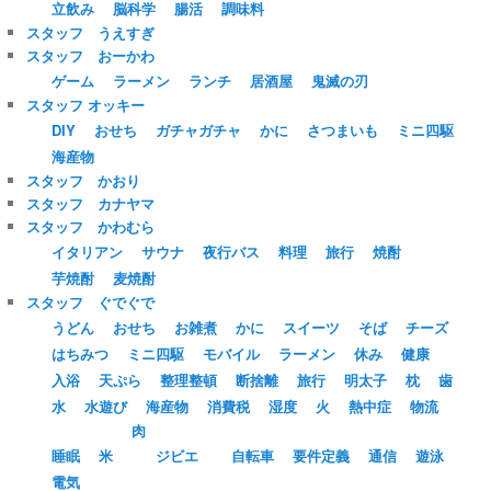
立飲み
脳科学
腸活
調味料
スタッフ うえすぎ
スタッフ おーかわ
ゲーム
ラーメン
ランチ
居酒屋
鬼滅の刃
スタッフ オッキー
DIY
おせち
ガチャガチャ
かに
さつまいも
ミニ四駆
海産物
スタッフ かおり
スタッフ カナヤマ
スタッフ かわむら
イタリアン
サウナ
夜行バス
料理
旅行
焼酎
芋焼酎
麦焼酎
スタッフ ぐでぐで
うどん
おせち
お雑煮
かに
スイーツ
そば
チーズ
はちみつ
ミニ四駆
モバイル
ラーメン
休み
健康
入浴
天ぷら
整理整頓
断捨離
旅行
明太子
枕
歯
水
水遊び
海産物
消費税
湿度
火
熱中症
物流
肉
睡眠
米
ジビエ
自転車
要件定義
通信
遊泳
電気