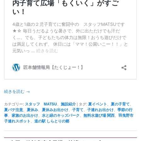
続きを読む
→
カテゴリー:
スタッフ MATSU
、
施設紹介
|
タグ:
夏イベント
、
夏の子育て
、
夏バテ注意
、
夏休み
、
夏休みお出かけ
、
子育て
、
子連れお出かけ
、
季節の行
事
、
家族のお出かけ
、
水と緑のキッズパーク
、
無料水遊び場 関西
、
羽曳野市
子連れスポット
、
道の駅 しらとりの郷