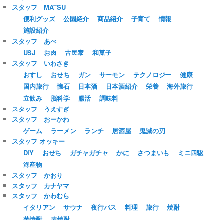
スタッフ MATSU
便利グッズ
公園紹介
商品紹介
子育て
情報
施設紹介
スタッフ あべ
USJ
お肉
古民家
和菓子
スタッフ いわさき
おすし
おせち
ガン
サーモン
テクノロジー
健康
国内旅行
懐石
日本酒
日本酒紹介
栄養
海外旅行
立飲み
脳科学
腸活
調味料
スタッフ うえすぎ
スタッフ おーかわ
ゲーム
ラーメン
ランチ
居酒屋
鬼滅の刃
スタッフ オッキー
DIY
おせち
ガチャガチャ
かに
さつまいも
ミニ四駆
海産物
スタッフ かおり
スタッフ カナヤマ
スタッフ かわむら
イタリアン
サウナ
夜行バス
料理
旅行
焼酎
芋焼酎
麦焼酎