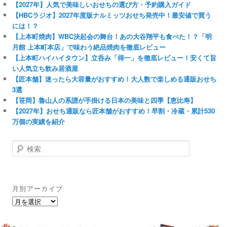
【2027年】人気で美味しいおせちの選び方・予約購入ガイド
【HBCラジオ】2027年度版ナルミッツおせち発売中！最安値で買う
には！？
【上本町焼肉】WBC決起会の舞台！あの大谷翔平も食べた！？「明
月館 上本町本店」で味わう絶品焼肉を徹底レビュー
【上本町ハイハイタウン】立呑み「得一」を徹底レビュー！安くて旨
い人気立ち飲み居酒屋
【匠本舗】迷ったら大容量がおすすめ！大人数で楽しめる通販おせち
3選
【笹岡】魯山人の系譜が手掛ける日本の美味と四季【恵比寿】
【2027年】おせち通販なら匠本舗がおすすめ！早割・冷蔵・累計530
万個の実績を紹介
検
索
月別アーカイブ
月
別
ア