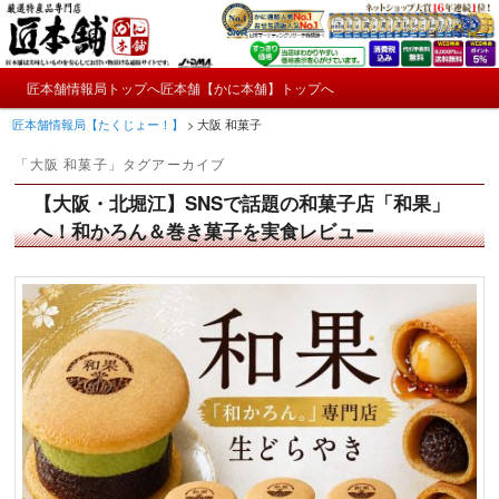
メ
サ
かにやおせちについてのおもしろ情報や興味深い記事をお届けします。
イ
ブ
ン
コ
メ
コ
ン
匠本舗情報局トップへ
匠本舗【かに本舗】トップへ
匠本舗情報局【たくじょー！】
メ
サ
イ
ン
テ
匠本舗情報局【たくじょー！】
>
大阪 和菓子
ン
テ
ン
イ
ブ
メ
ン
ツ
「
大阪 和菓子
」タグアーカイブ
ニ
ツ
へ
ン
コ
ュ
へ
移
【大阪・北堀江】SNSで話題の和菓子店「和果」
ー
コ
ン
移
動
へ！和かろん＆巻き菓子を実食レビュー
動
ン
テ
テ
ン
ン
ツ
ツ
へ
へ
移
移
動