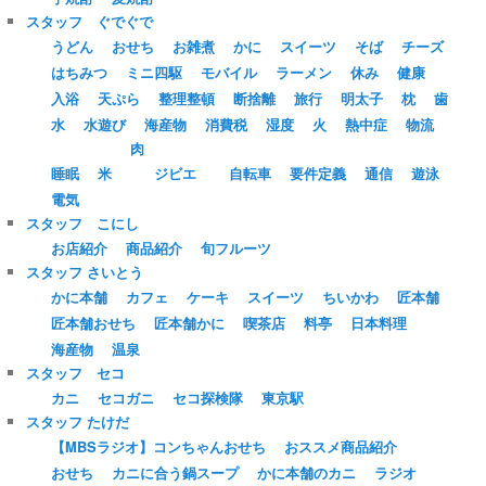
スタッフ ぐでぐで
うどん
おせち
お雑煮
かに
スイーツ
そば
チーズ
はちみつ
ミニ四駆
モバイル
ラーメン
休み
健康
入浴
天ぷら
整理整頓
断捨離
旅行
明太子
枕
歯
水
水遊び
海産物
消費税
湿度
火
熱中症
物流
肉
睡眠
米
ジビエ
自転車
要件定義
通信
遊泳
電気
スタッフ こにし
お店紹介
商品紹介
旬フルーツ
スタッフ さいとう
かに本舗
カフェ
ケーキ
スイーツ
ちいかわ
匠本舗
匠本舗おせち
匠本舗かに
喫茶店
料亭
日本料理
海産物
温泉
スタッフ セコ
カニ
セコガニ
セコ探検隊
東京駅
スタッフ たけだ
【MBSラジオ】コンちゃんおせち
おススメ商品紹介
おせち
カニに合う鍋スープ
かに本舗のカニ
ラジオ