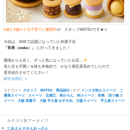
動
5歳と2歳の２児子育てに奮闘中
の スタッフMATSUです★☆
今回は、SNSで話題になっていた和菓子店
「和果（waka）」
に行ってきました！
職場からも近く、ずっと気になっていたお店…
見た目も可愛い＆味も本格的で、かなり満足度高めでしたので
是非紹介させてください！
続きを読む
→
カテゴリー:
スタッフ MATSU
、
商品紹介
|
タグ:
インスタ映えスイーツ
、
ご
褒美スイーツ
、
スイーツ
、
北堀江
、
和かろん
、
和スイーツ
、
和果
、
四ツ橋 ス
イーツ
、
大阪 和菓子
、
大阪 手土産 おすすめ
、
大阪スイーツ
、
手土産スイーツ
カテゴリ別アーカイブ
じあえんそさんおっさん