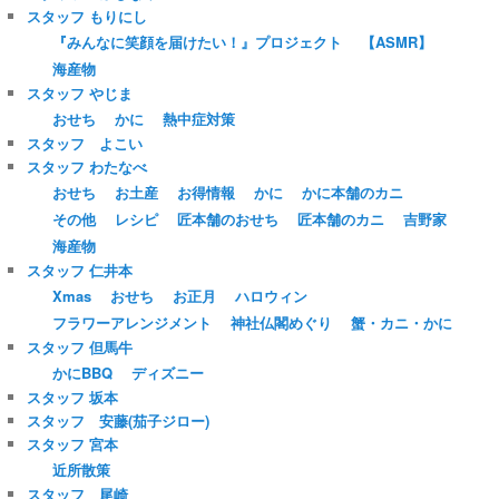
スタッフ もりにし
『みんなに笑顔を届けたい！』プロジェクト
【ASMR】
海産物
スタッフ やじま
おせち
かに
熱中症対策
スタッフ よこい
スタッフ わたなべ
おせち
お土産
お得情報
かに
かに本舗のカニ
その他
レシピ
匠本舗のおせち
匠本舗のカニ
吉野家
海産物
スタッフ 仁井本
Xmas
おせち
お正月
ハロウィン
フラワーアレンジメント
神社仏閣めぐり
蟹・カニ・かに
スタッフ 但馬牛
かにBBQ
ディズニー
スタッフ 坂本
スタッフ 安藤(茄子ジロー)
スタッフ 宮本
近所散策
スタッフ 尾崎