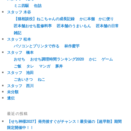
ミニ四駆
缶詰
スタッフ 木谷
【猫相談役】ねこちゃんの成長記録
かに本舗 かに便り
匠本舗おせち監修料亭
匠本舗のうまいもん
匠本舗の日常
雑記
スタッフ 松本
パソコンとプリンタで作る
林作蜜芋
スタッフ 橋本
おせち
おせち調理時間ランキング2020
かに
ゲーム
ご飯
タレ
マンガ
豚丼
スタッフ 池田
ごあいさつ
ねこ
スタッフ 西川
未分類
遺伝
最近の投稿
【せち神様2027】発売後すぐがチャンス！最安値の【超早割】期間
限定開催中！！