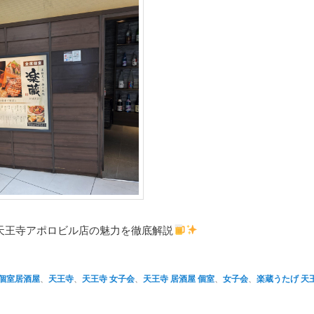
天王寺アポロビル店の魅力を徹底解説
個室居酒屋
、
天王寺
、
天王寺 女子会
、
天王寺 居酒屋 個室
、
女子会
、
楽蔵うたげ 天