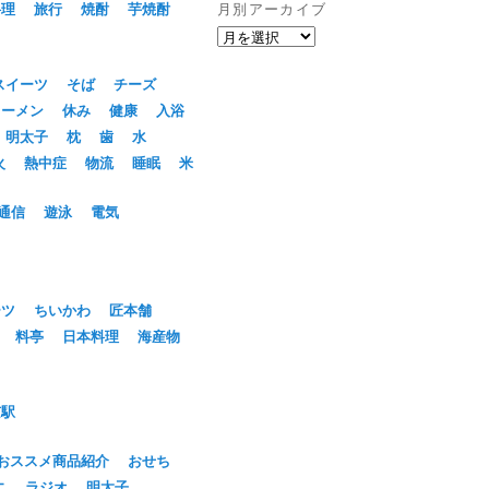
料理
旅行
焼酎
芋焼酎
月別アーカイブ
月
別
ア
スイーツ
そば
チーズ
ー
ラーメン
休み
健康
入浴
カ
明太子
枕
歯
水
イ
ブ
火
熱中症
物流
睡眠
米
通信
遊泳
電気
ーツ
ちいかわ
匠本舗
料亭
日本料理
海産物
京駅
おススメ商品紹介
おせち
ニ
ラジオ
明太子