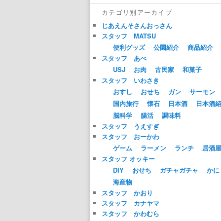
カテゴリ別アーカイブ
じあえんそさんおっさん
スタッフ MATSU
便利グッズ
公園紹介
商品紹介
スタッフ あべ
USJ
お肉
古民家
和菓子
スタッフ いわさき
おすし
おせち
ガン
サーモン
国内旅行
懐石
日本酒
日本酒
脳科学
腸活
調味料
スタッフ うえすぎ
スタッフ おーかわ
ゲーム
ラーメン
ランチ
居酒
スタッフ オッキー
DIY
おせち
ガチャガチャ
かに
海産物
スタッフ かおり
スタッフ カナヤマ
スタッフ かわむら