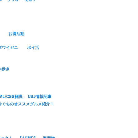
お得活動
ズワイガニ
ポイ活
べ歩き
ML/CSS解説
USJ情報記事
ひぐちのオススメグルメ紹介！
ジェクト
【ASMR】
海産物