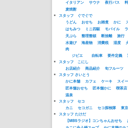
イタリアン
サウナ
夜行バス
麦焼酎
スタッフ ぐでぐで
うどん
おせち
お雑煮
かに
はちみつ
ミニ四駆
モバイル
天ぷら
整理整頓
断捨離
旅行
水遊び
海産物
消費税
湿度
肉
ジビエ
自転車
要件定義
スタッフ こにし
お店紹介
商品紹介
旬フルーツ
スタッフ さいとう
かに本舗
カフェ
ケーキ
スイ
匠本舗おせち
匠本舗かに
喫茶店
温泉
スタッフ セコ
カニ
セコガニ
セコ探検隊
東
スタッフ たけだ
【MBSラジオ】コンちゃんおせち
カニに合う鍋スープ
かに本舗のカ