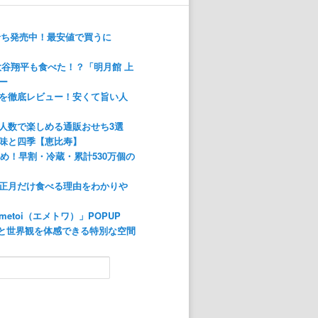
おせち発売中！最安値で買うに
大谷翔平も食べた！？「明月館 上
ー
を徹底レビュー！安くて旨い人
人数で楽しめる通販おせち3選
味と四季【恵比寿】
すめ！早割・冷蔵・累計530万個の
正月だけ食べる理由をわかりや
etoi（エメトワ）」POPUP
香りと世界観を体感できる特別な空間