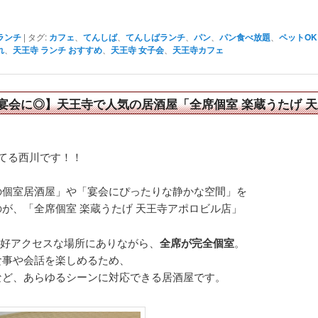
ランチ
|
タグ:
カフェ
、
てんしば
、
てんしばランチ
、
パン
、
パン食べ放題
、
ペットOK
れ
、
天王寺 ランチ おすすめ
、
天王寺 女子会
、
天王寺カフェ
宴会に◎】天王寺で人気の居酒屋「全席個室 楽蔵うたげ 
てる西川です！！
の個室居酒屋」や「宴会にぴったりな静かな空間」を
が、「全席個室 楽蔵うたげ 天王寺アポロビル店」
と好アクセスな場所にありながら、
全席が完全個室
。
食事や会話を楽しめるため、
など、あらゆるシーンに対応できる居酒屋です。