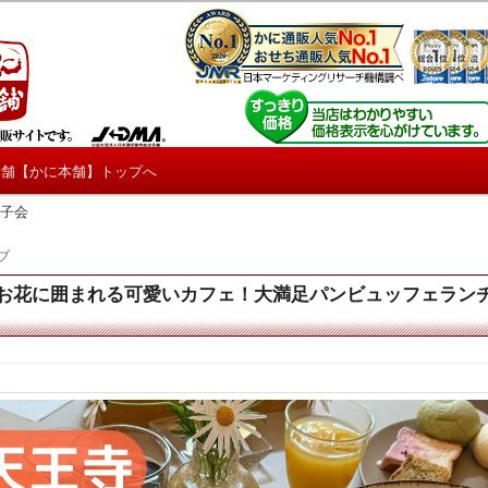
しろ情報や興味深い記事をお届けします。
【たくじょー！】
本舗【かに本舗】トップへ
女子会
ブ
花に囲まれる可愛いカフェ！大満足パンビュッフェランチ紹介