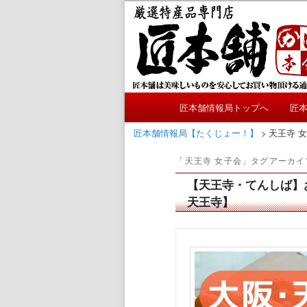
メ
サ
かにやおせちについてのおも
イ
ブ
ン
コ
匠本舗情報局
コ
ン
ン
テ
テ
ン
メ
ン
ツ
匠本舗情報局トップへ
匠
メ
サ
イ
ツ
へ
ン
匠本舗情報局【たくじょー！】
>
天王寺 
へ
移
イ
ブ
メ
移
動
「
天王寺 女子会
」タグアーカイ
ニ
動
ン
コ
ュ
【天王寺・てんしば】お
ー
天王寺】
コ
ン
ン
テ
テ
ン