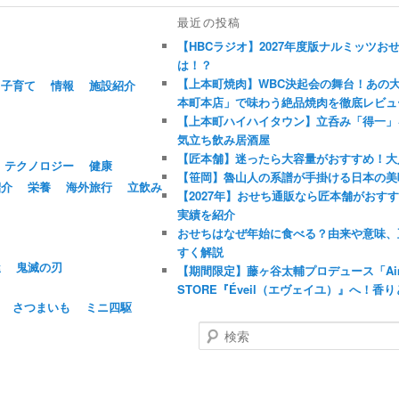
最近の投稿
【HBCラジオ】2027年度版ナルミッツ
は！？
【上本町焼肉】WBC決起会の舞台！あの
子育て
情報
施設紹介
本町本店」で味わう絶品焼肉を徹底レビュ
【上本町ハイハイタウン】立呑み「得一」
気立ち飲み居酒屋
【匠本舗】迷ったら大容量がおすすめ！大
テクノロジー
健康
【笹岡】魯山人の系譜が手掛ける日本の美
紹介
栄養
海外旅行
立飲み
【2027年】おせち通販なら匠本舗がおす
実績を紹介
おせちはなぜ年始に食べる？由来や意味、
すく解説
屋
鬼滅の刃
【期間限定】藤ヶ谷太輔プロデュース「Aim
STORE『Éveil（エヴェイユ）』へ！
さつまいも
ミニ四駆
検
索