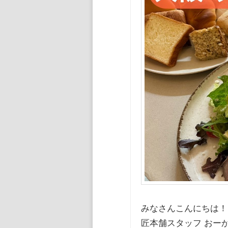
ン
ツ
ツ
へ
へ
移
移
動
動
みなさんこんにちは！
匠本舗スタッフ おーか