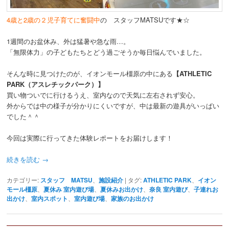
4歳と2歳の２児子育てに奮闘中
の スタッフMATSUです★☆
1週間のお盆休み、外は猛暑や急な雨…。
「無限体力」の子どもたちとどう過ごそうか毎日悩んでいました。
そんな時に見つけたのが、イオンモール橿原の中にある
【ATHLETIC
PARK（アスレチックパーク）】
買い物ついでに行けるうえ、室内なので天気に左右されず安心。
外からでは中の様子が分かりにくいですが、中は最新の遊具がいっぱい
でした＾＾
今回は実際に行ってきた体験レポートをお届けします！
続きを読む
→
カテゴリー:
スタッフ MATSU
、
施設紹介
|
タグ:
ATHLETIC PARK
、
イオン
モール橿原
、
夏休み 室内遊び場
、
夏休みお出かけ
、
奈良 室内遊び
、
子連れお
出かけ
、
室内スポット
、
室内遊び場
、
家族のお出かけ