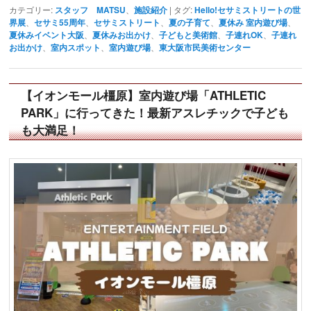
カテゴリー:
スタッフ MATSU
、
施設紹介
|
タグ:
Hello!セサミストリートの世
界展
、
セサミ55周年
、
セサミストリート
、
夏の子育て
、
夏休み 室内遊び場
、
夏休みイベント大阪
、
夏休みお出かけ
、
子どもと美術館
、
子連れOK
、
子連れ
お出かけ
、
室内スポット
、
室内遊び場
、
東大阪市民美術センター
【イオンモール橿原】室内遊び場「ATHLETIC
PARK」に行ってきた！最新アスレチックで子ども
も大満足！