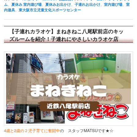
ム
、
夏休み 室内遊び場
、
夏休みお出かけ
、
子連れお出かけ
、
室内遊び場
、
室
内遊具
、
東大阪市立児童文化スポーツセンター
【子連れカラオケ】まねきねこ八尾駅前店のキッ
ズルームを紹介！子連れにやさしいカラオケ店
4歳と2歳の２児子育てに奮闘中
の スタッフMATSUです★☆