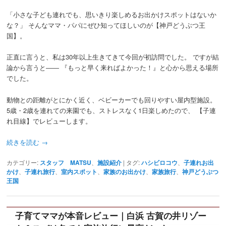
「小さな子ども連れでも、思いきり楽しめるお出かけスポットはないか
な？」 そんなママ・パパにぜひ知ってほしいのが【神戸どうぶつ王
国】。
正直に言うと、私は30年以上生きてきて今回が初訪問でした。 ですが結
論から言うと―― 『もっと早く来ればよかった！』と心から思える場所
でした。
動物との距離がとにかく近く、ベビーカーでも回りやすい屋内型施設。
5歳・2歳を連れての来園でも、ストレスなく1日楽しめたので、 【子連
れ目線】でレビューします。
続きを読む
→
カテゴリー:
スタッフ MATSU
、
施設紹介
|
タグ:
ハシビロコウ
、
子連れお出
かけ
、
子連れ旅行
、
室内スポット
、
家族のお出かけ
、
家族旅行
、
神戸どうぶつ
王国
子育てママが本音レビュー｜白浜 古賀の井リゾー