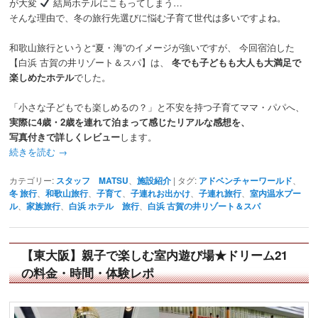
が大変
結局ホテルにこもってしまう…
そんな理由で、冬の旅行先選びに悩む子育て世代は多いですよね。
和歌山旅行というと“夏・海”のイメージが強いですが、 今回宿泊した
【白浜 古賀の井リゾート＆スパ】は、
冬でも子どもも大人も大満足で
楽しめたホテル
でした。
「小さな子どもでも楽しめるの？」と不安を持つ子育てママ・パパへ、
実際に4歳・2歳を連れて泊まって感じたリアルな感想を、
写真付きで詳しくレビュー
します。
続きを読む
→
カテゴリー:
スタッフ MATSU
、
施設紹介
|
タグ:
アドベンチャーワールド
、
冬 旅行
、
和歌山旅行
、
子育て
、
子連れお出かけ
、
子連れ旅行
、
室内温水プー
ル
、
家族旅行
、
白浜 ホテル 旅行
、
白浜 古賀の井リゾート＆スパ
【東大阪】親子で楽しむ室内遊び場★ドリーム21
の料金・時間・体験レポ