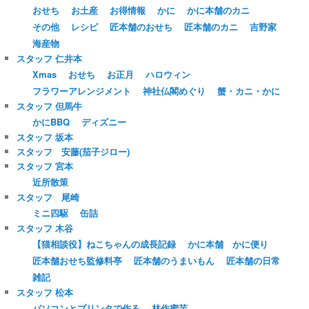
おせち
お土産
お得情報
かに
かに本舗のカニ
その他
レシピ
匠本舗のおせち
匠本舗のカニ
吉野家
海産物
スタッフ 仁井本
Xmas
おせち
お正月
ハロウィン
フラワーアレンジメント
神社仏閣めぐり
蟹・カニ・かに
スタッフ 但馬牛
かにBBQ
ディズニー
スタッフ 坂本
スタッフ 安藤(茄子ジロー)
スタッフ 宮本
近所散策
スタッフ 尾崎
ミニ四駆
缶詰
スタッフ 木谷
【猫相談役】ねこちゃんの成長記録
かに本舗 かに便り
匠本舗おせち監修料亭
匠本舗のうまいもん
匠本舗の日常
雑記
スタッフ 松本
パソコンとプリンタで作る
林作蜜芋