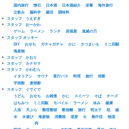
国内旅行
懐石
日本酒
日本酒紹介
栄養
海外旅行
立飲み
脳科学
腸活
調味料
スタッフ うえすぎ
スタッフ おーかわ
ゲーム
ラーメン
ランチ
居酒屋
鬼滅の刃
スタッフ オッキー
DIY
おせち
ガチャガチャ
かに
さつまいも
ミニ四駆
海産物
スタッフ かおり
スタッフ カナヤマ
スタッフ かわむら
イタリアン
サウナ
夜行バス
料理
旅行
焼酎
芋焼酎
麦焼酎
スタッフ ぐでぐで
うどん
おせち
お雑煮
かに
スイーツ
そば
チーズ
はちみつ
ミニ四駆
モバイル
ラーメン
休み
健康
入浴
天ぷら
整理整頓
断捨離
旅行
明太子
枕
歯
水
水遊び
海産物
消費税
湿度
火
熱中症
物流
肉