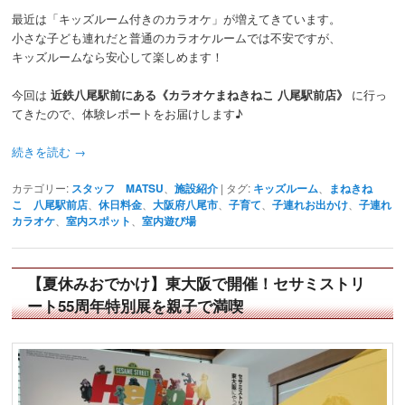
最近は「キッズルーム付きのカラオケ」が増えてきています。
小さな子ども連れだと普通のカラオケルームでは不安ですが、
キッズルームなら安心して楽しめます！
今回は
近鉄八尾駅前にある《カラオケまねきねこ 八尾駅前店》
に行っ
てきたので、体験レポートをお届けします♪
続きを読む
→
カテゴリー:
スタッフ MATSU
、
施設紹介
|
タグ:
キッズルーム
、
まねきね
こ 八尾駅前店
、
休日料金
、
大阪府八尾市
、
子育て
、
子連れお出かけ
、
子連れ
カラオケ
、
室内スポット
、
室内遊び場
【夏休みおでかけ】東大阪で開催！セサミストリ
ート55周年特別展を親子で満喫