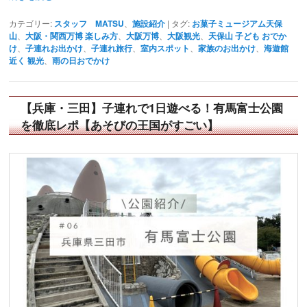
カテゴリー:
スタッフ MATSU
、
施設紹介
|
タグ:
お菓子ミュージアム天保
山
、
大阪・関西万博 楽しみ方
、
大阪万博
、
大阪観光
、
天保山 子ども おでか
け
、
子連れお出かけ
、
子連れ旅行
、
室内スポット
、
家族のお出かけ
、
海遊館
近く 観光
、
雨の日おでかけ
【兵庫・三田】子連れで1日遊べる！有馬富士公園
を徹底レポ【あそびの王国がすごい】