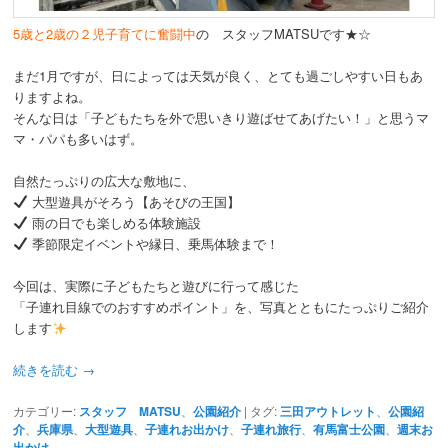
5歳と2歳の２児子育てに奮闘中
の スタッフMATSUです★☆
まだ1月ですが、日によっては天気が良く、とても過ごしやすい日もあ
りますよね。
そんな日は「子どもたちを外で思いきり遊ばせてあげたい！」と思うマ
マ・パパも多いはず。
自然たっぷりの広大な敷地に、
大型遊具がそろう【あそびの王国】
雨の日でも楽しめる体験施設
季節限定イベントや縁日、乗馬体験まで！
今回は、実際に子どもたちと遊びに行って感じた
「子連れ目線でのおすすめポイント」を、写真とともにたっぷりご紹介
します
続きを読む
→
カテゴリー:
スタッフ MATSU
、
公園紹介
|
タグ:
三田アウトレット
、
公園紹
介
、
兵庫県
、
大型遊具
、
子連れお出かけ
、
子連れ旅行
、
有馬富士公園
、
週末お
出かけ