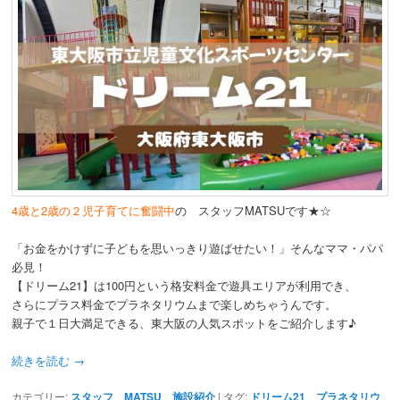
4歳と2歳の２児子育てに奮闘中
の スタッフMATSUです★☆
「お金をかけずに子どもを思いっきり遊ばせたい！」そんなママ・パパ
必見！
【ドリーム21】は100円という格安料金で遊具エリアが利用でき、
さらにプラス料金でプラネタリウムまで楽しめちゃうんです。
親子で１日大満足できる、東大阪の人気スポットをご紹介します♪
続きを読む
→
カテゴリー:
スタッフ MATSU
、
施設紹介
|
タグ:
ドリーム21
、
プラネタリウ