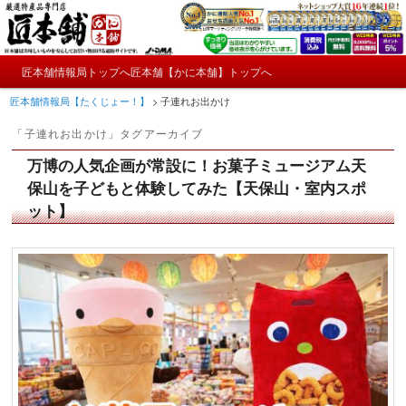
メ
サ
かにやおせちについてのおもしろ情報や興味深い記事をお届けします。
イ
ブ
ン
コ
メ
コ
ン
匠本舗情報局トップへ
匠本舗【かに本舗】トップへ
匠本舗情報局【たくじょー！】
メ
サ
イ
ン
テ
匠本舗情報局【たくじょー！】
>
子連れお出かけ
ン
テ
ン
イ
ブ
メ
ン
ツ
「
子連れお出かけ
」タグアーカイブ
ニ
ツ
へ
ン
コ
ュ
へ
移
万博の人気企画が常設に！お菓子ミュージアム天
ー
コ
ン
移
動
保山を子どもと体験してみた【天保山・室内スポ
動
ット】
ン
テ
テ
ン
ン
ツ
ツ
へ
へ
移
移
動