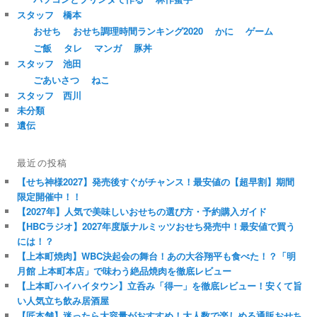
スタッフ 橋本
おせち
おせち調理時間ランキング2020
かに
ゲーム
ご飯
タレ
マンガ
豚丼
スタッフ 池田
ごあいさつ
ねこ
スタッフ 西川
未分類
遺伝
最近の投稿
【せち神様2027】発売後すぐがチャンス！最安値の【超早割】期間
限定開催中！！
【2027年】人気で美味しいおせちの選び方・予約購入ガイド
【HBCラジオ】2027年度版ナルミッツおせち発売中！最安値で買う
には！？
【上本町焼肉】WBC決起会の舞台！あの大谷翔平も食べた！？「明
月館 上本町本店」で味わう絶品焼肉を徹底レビュー
【上本町ハイハイタウン】立呑み「得一」を徹底レビュー！安くて旨
い人気立ち飲み居酒屋
【匠本舗】迷ったら大容量がおすすめ！大人数で楽しめる通販おせち