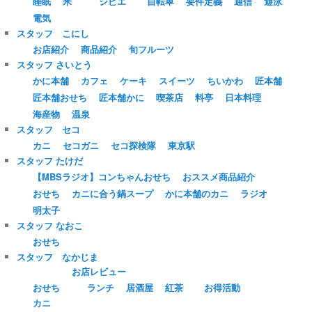
睡眠
米
ジビエ
自転車
要件定義
通信
遊泳
電気
スタッフ こにし
お店紹介
商品紹介
旬フルーツ
スタッフ さいとう
かに本舗
カフェ
ケーキ
スイーツ
ちいかわ
匠本舗
匠本舗おせち
匠本舗かに
喫茶店
料亭
日本料理
海産物
温泉
スタッフ セコ
カニ
セコガニ
セコ探検隊
東京駅
スタッフ たけだ
【MBSラジオ】コンちゃんおせち
おススメ商品紹介
おせち
カニに合う鍋スープ
かに本舗のカニ
ラジオ
明太子
スタッフ なおこ
おせち
スタッフ なかじま
お店レビュー
おせち
ランチ
居酒屋
紅茶
お得活動
カニ