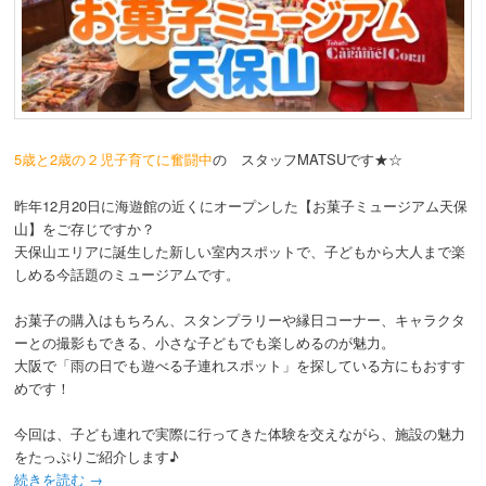
動
5歳と2歳の２児子育てに奮闘中
の スタッフMATSUです★☆
昨年12月20日に海遊館の近くにオープンした【お菓子ミュージアム天保
山】をご存じですか？
天保山エリアに誕生した新しい室内スポットで、子どもから大人まで楽
しめる今話題のミュージアムです。
お菓子の購入はもちろん、スタンプラリーや縁日コーナー、キャラクタ
ーとの撮影もできる、小さな子どもでも楽しめるのが魅力。
大阪で「雨の日でも遊べる子連れスポット」を探している方にもおすす
めです！
今回は、子ども連れで実際に行ってきた体験を交えながら、施設の魅力
をたっぷりご紹介します♪
続きを読む
→