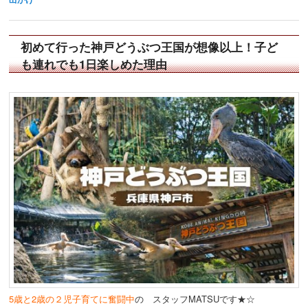
初めて行った神戸どうぶつ王国が想像以上！子ど
も連れでも1日楽しめた理由
5歳と2歳の２児子育てに奮闘中
の スタッフMATSUです★☆