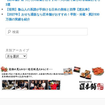
3選
【笹岡】魯山人の系譜が手掛ける日本の美味と四季【恵比寿】
【2027年】おせち通販なら匠本舗がおすすめ！早割・冷蔵・累計530
万個の実績を紹介
検
索
月別アーカイブ
月
別
ア
ー
カ
イ
ブ