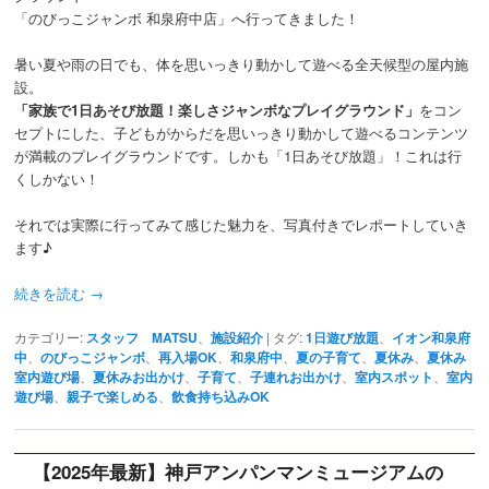
「のびっこジャンボ 和泉府中店」へ行ってきました！
暑い夏や雨の日でも、体を思いっきり動かして遊べる全天候型の屋内施
設。
「家族で1日あそび放題！楽しさジャンボなプレイグラウンド」
をコン
セプトにした、子どもがからだを思いっきり動かして遊べるコンテンツ
が満載のプレイグラウンドです。しかも「1日あそび放題」！これは行
くしかない！
それでは実際に行ってみて感じた魅力を、写真付きでレポートしていき
ます♪
続きを読む
→
カテゴリー:
スタッフ MATSU
、
施設紹介
|
タグ:
1日遊び放題
、
イオン和泉府
中
、
のびっこジャンボ
、
再入場OK
、
和泉府中
、
夏の子育て
、
夏休み
、
夏休み
室内遊び場
、
夏休みお出かけ
、
子育て
、
子連れお出かけ
、
室内スポット
、
室内
遊び場
、
親子で楽しめる
、
飲食持ち込みOK
【2025年最新】神戸アンパンマンミュージアムの