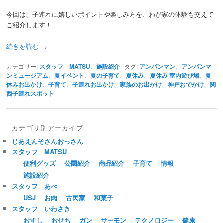
今回は、子連れに嬉しいポイントや楽しみ方を、わが家の体験も交えて
ご紹介します！
続きを読む
→
カテゴリー:
スタッフ MATSU
、
施設紹介
|
タグ:
アンパンマン
、
アンパンマ
ンミュージアム
、
夏イベント
、
夏の子育て
、
夏休み
、
夏休み 室内遊び場
、
夏
休みお出かけ
、
子育て
、
子連れお出かけ
、
家族のお出かけ
、
神戸おでかけ
、
関
西子連れスポット
カテゴリ別アーカイブ
じあえんそさんおっさん
スタッフ MATSU
便利グッズ
公園紹介
商品紹介
子育て
情報
施設紹介
スタッフ あべ
USJ
お肉
古民家
和菓子
スタッフ いわさき
おすし
おせち
ガン
サーモン
テクノロジー
健康