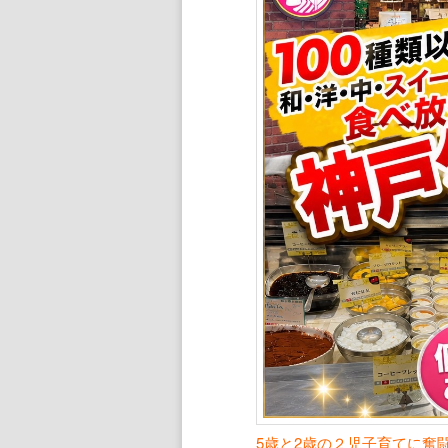
ン
ツ
ツ
へ
へ
移
移
動
動
5歳と2歳の２児子育てに奮