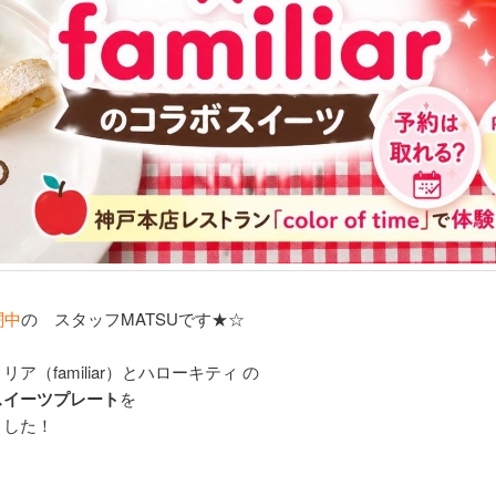
闘中
の スタッフMATSUです★☆
ミリア
（familiar）と
ハローキティ
の
スイーツプレート
を
ました！