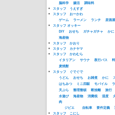
脳科学
腸活
調味料
スタッフ うえすぎ
スタッフ おーかわ
ゲーム
ラーメン
ランチ
居酒
スタッフ オッキー
DIY
おせち
ガチャガチャ
かに
海産物
スタッフ かおり
スタッフ カナヤマ
スタッフ かわむら
イタリアン
サウナ
夜行バス
麦焼酎
スタッフ ぐでぐで
うどん
おせち
お雑煮
かに
はちみつ
ミニ四駆
モバイル
天ぷら
整理整頓
断捨離
旅行
水遊び
海産物
消費税
湿度
肉
ジビエ
自転車
要件定義
スタッフ こにし