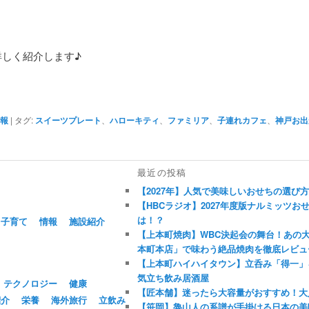
詳しく紹介します♪
情報
|
タグ:
スイーツプレート
、
ハローキティ
、
ファミリア
、
子連れカフェ
、
神戸お出
最近の投稿
【2027年】人気で美味しいおせちの選び
【HBCラジオ】2027年度版ナルミッツ
は！？
子育て
情報
施設紹介
【上本町焼肉】WBC決起会の舞台！あの
本町本店」で味わう絶品焼肉を徹底レビュ
【上本町ハイハイタウン】立呑み「得一」
気立ち飲み居酒屋
テクノロジー
健康
【匠本舗】迷ったら大容量がおすすめ！大
紹介
栄養
海外旅行
立飲み
【笹岡】魯山人の系譜が手掛ける日本の美