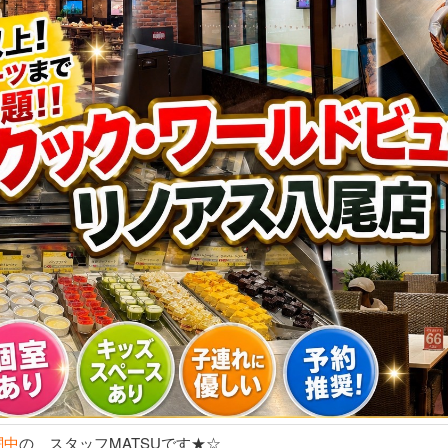
闘中
の スタッフMATSUです★☆