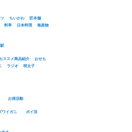
ーツ
ちいかわ
匠本舗
料亭
日本料理
海産物
京駅
おススメ商品紹介
おせち
ニ
ラジオ
明太子
お得活動
ズワイガニ
ポイ活
べ歩き