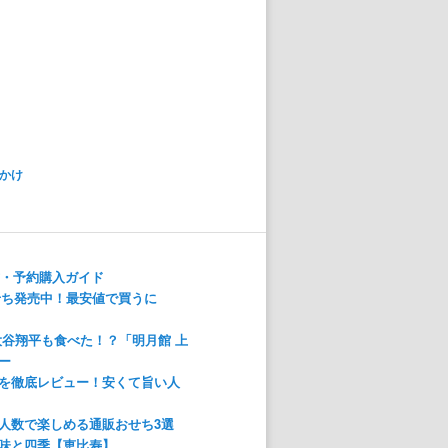
かけ
方・予約購入ガイド
おせち発売中！最安値で買うに
大谷翔平も食べた！？「明月館 上
ー
を徹底レビュー！安くて旨い人
人数で楽しめる通販おせち3選
味と四季【恵比寿】