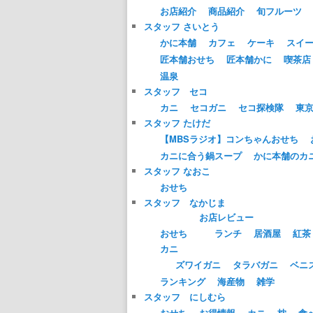
お店紹介
商品紹介
旬フルーツ
スタッフ さいとう
かに本舗
カフェ
ケーキ
スイ
匠本舗おせち
匠本舗かに
喫茶店
温泉
スタッフ セコ
カニ
セコガニ
セコ探検隊
東
スタッフ たけだ
【MBSラジオ】コンちゃんおせち
カニに合う鍋スープ
かに本舗のカ
スタッフ なおこ
おせち
スタッフ なかじま
お店レビュー
おせち
ランチ
居酒屋
紅茶
カニ
ズワイガニ
タラバガニ
ベニ
ランキング
海産物
雑学
スタッフ にしむら
おせち
お得情報
カニ
枕
食