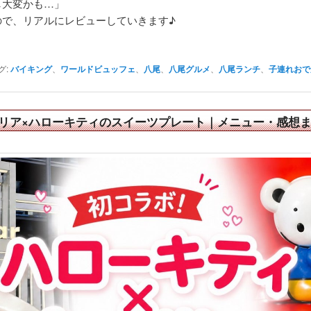
し大変かも…」
ので、リアルにレビューしていきます♪
グ:
バイキング
、
ワールドビュッフェ
、
八尾
、
八尾グルメ
、
八尾ランチ
、
子連れおで
ァミリア×ハローキティのスイーツプレート｜メニュー・感想