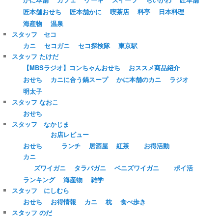
匠本舗おせち
匠本舗かに
喫茶店
料亭
日本料理
海産物
温泉
スタッフ セコ
カニ
セコガニ
セコ探検隊
東京駅
スタッフ たけだ
【MBSラジオ】コンちゃんおせち
おススメ商品紹介
おせち
カニに合う鍋スープ
かに本舗のカニ
ラジオ
明太子
スタッフ なおこ
おせち
スタッフ なかじま
お店レビュー
おせち
ランチ
居酒屋
紅茶
お得活動
カニ
ズワイガニ
タラバガニ
ベニズワイガニ
ポイ活
ランキング
海産物
雑学
スタッフ にしむら
おせち
お得情報
カニ
枕
食べ歩き
スタッフ のだ