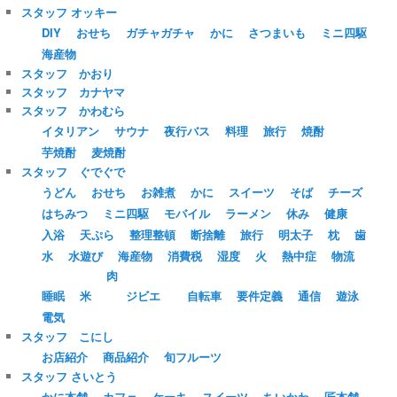
スタッフ オッキー
DIY
おせち
ガチャガチャ
かに
さつまいも
ミニ四駆
海産物
スタッフ かおり
スタッフ カナヤマ
スタッフ かわむら
イタリアン
サウナ
夜行バス
料理
旅行
焼酎
芋焼酎
麦焼酎
スタッフ ぐでぐで
うどん
おせち
お雑煮
かに
スイーツ
そば
チーズ
はちみつ
ミニ四駆
モバイル
ラーメン
休み
健康
入浴
天ぷら
整理整頓
断捨離
旅行
明太子
枕
歯
水
水遊び
海産物
消費税
湿度
火
熱中症
物流
肉
睡眠
米
ジビエ
自転車
要件定義
通信
遊泳
電気
スタッフ こにし
お店紹介
商品紹介
旬フルーツ
スタッフ さいとう
かに本舗
カフェ
ケーキ
スイーツ
ちいかわ
匠本舗