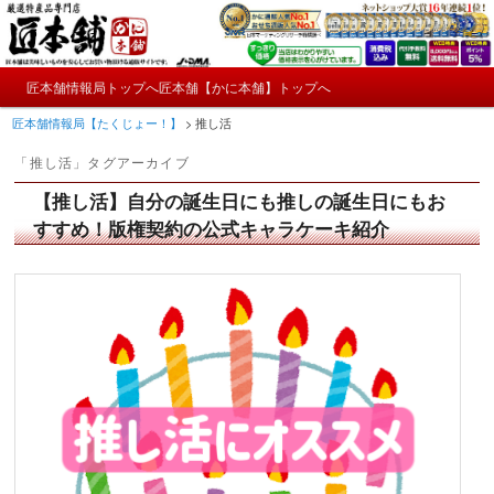
メ
サ
かにやおせちについてのおもしろ情報や興味深い記事をお届けします。
イ
ブ
ン
コ
メ
コ
ン
匠本舗情報局トップへ
匠本舗【かに本舗】トップへ
匠本舗情報局【たくじょー！】
メ
サ
イ
ン
テ
匠本舗情報局【たくじょー！】
>
推し活
ン
テ
ン
イ
ブ
メ
ン
ツ
「
推し活
」タグアーカイブ
ニ
ツ
へ
ン
コ
ュ
へ
移
【推し活】自分の誕生日にも推しの誕生日にもお
ー
コ
ン
移
動
すすめ！版権契約の公式キャラケーキ紹介
動
ン
テ
テ
ン
ン
ツ
ツ
へ
へ
移
移
動