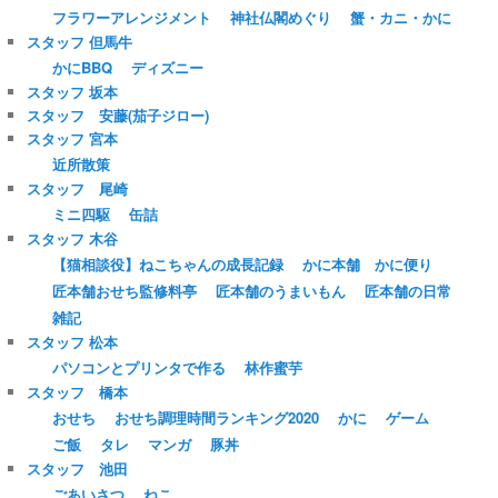
フラワーアレンジメント
神社仏閣めぐり
蟹・カニ・かに
スタッフ 但馬牛
かにBBQ
ディズニー
スタッフ 坂本
スタッフ 安藤(茄子ジロー)
スタッフ 宮本
近所散策
スタッフ 尾崎
ミニ四駆
缶詰
スタッフ 木谷
【猫相談役】ねこちゃんの成長記録
かに本舗 かに便り
匠本舗おせち監修料亭
匠本舗のうまいもん
匠本舗の日常
雑記
スタッフ 松本
パソコンとプリンタで作る
林作蜜芋
スタッフ 橋本
おせち
おせち調理時間ランキング2020
かに
ゲーム
ご飯
タレ
マンガ
豚丼
スタッフ 池田
ごあいさつ
ねこ