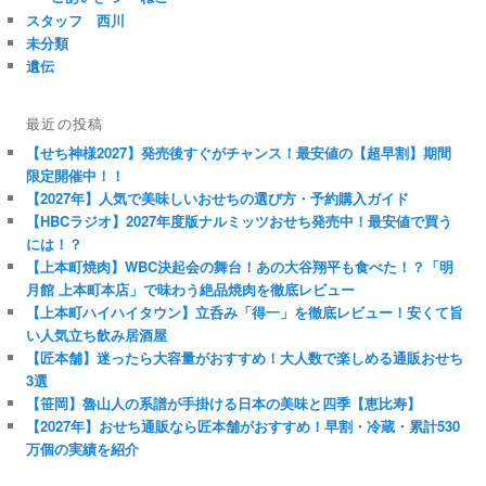
スタッフ 西川
未分類
遺伝
最近の投稿
【せち神様2027】発売後すぐがチャンス！最安値の【超早割】期間
限定開催中！！
【2027年】人気で美味しいおせちの選び方・予約購入ガイド
【HBCラジオ】2027年度版ナルミッツおせち発売中！最安値で買う
には！？
【上本町焼肉】WBC決起会の舞台！あの大谷翔平も食べた！？「明
月館 上本町本店」で味わう絶品焼肉を徹底レビュー
【上本町ハイハイタウン】立呑み「得一」を徹底レビュー！安くて旨
い人気立ち飲み居酒屋
【匠本舗】迷ったら大容量がおすすめ！大人数で楽しめる通販おせち
3選
【笹岡】魯山人の系譜が手掛ける日本の美味と四季【恵比寿】
【2027年】おせち通販なら匠本舗がおすすめ！早割・冷蔵・累計530
万個の実績を紹介