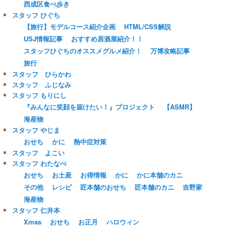
西成区食べ歩き
スタッフ ひぐち
【旅行】モデルコース紹介企画
HTML/CSS解説
USJ情報記事
おすすめ居酒屋紹介！！
スタッフひぐちのオススメグルメ紹介！
万博攻略記事
旅行
スタッフ ひらかわ
スタッフ ふじなみ
スタッフ もりにし
『みんなに笑顔を届けたい！』プロジェクト
【ASMR】
海産物
スタッフ やじま
おせち
かに
熱中症対策
スタッフ よこい
スタッフ わたなべ
おせち
お土産
お得情報
かに
かに本舗のカニ
その他
レシピ
匠本舗のおせち
匠本舗のカニ
吉野家
海産物
スタッフ 仁井本
Xmas
おせち
お正月
ハロウィン