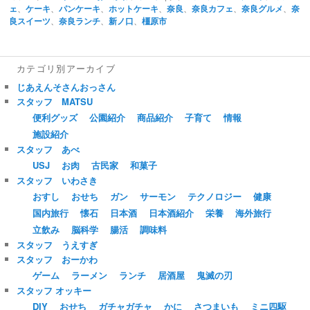
ェ
、
ケーキ
、
パンケーキ
、
ホットケーキ
、
奈良
、
奈良カフェ
、
奈良グルメ
、
奈
良スイーツ
、
奈良ランチ
、
新ノ口
、
橿原市
カテゴリ別アーカイブ
じあえんそさんおっさん
スタッフ MATSU
便利グッズ
公園紹介
商品紹介
子育て
情報
施設紹介
スタッフ あべ
USJ
お肉
古民家
和菓子
スタッフ いわさき
おすし
おせち
ガン
サーモン
テクノロジー
健康
国内旅行
懐石
日本酒
日本酒紹介
栄養
海外旅行
立飲み
脳科学
腸活
調味料
スタッフ うえすぎ
スタッフ おーかわ
ゲーム
ラーメン
ランチ
居酒屋
鬼滅の刃
スタッフ オッキー
DIY
おせち
ガチャガチャ
かに
さつまいも
ミニ四駆