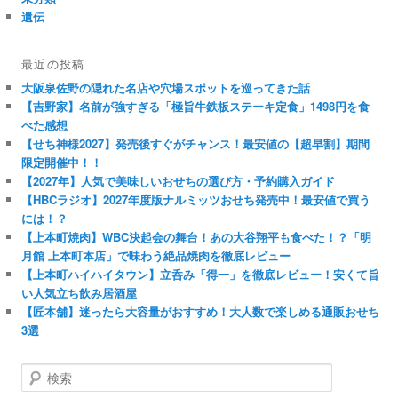
遺伝
最近の投稿
大阪泉佐野の隠れた名店や穴場スポットを巡ってきた話
【吉野家】名前が強すぎる「極旨牛鉄板ステーキ定食」1498円を食
べた感想
【せち神様2027】発売後すぐがチャンス！最安値の【超早割】期間
限定開催中！！
【2027年】人気で美味しいおせちの選び方・予約購入ガイド
【HBCラジオ】2027年度版ナルミッツおせち発売中！最安値で買う
には！？
【上本町焼肉】WBC決起会の舞台！あの大谷翔平も食べた！？「明
月館 上本町本店」で味わう絶品焼肉を徹底レビュー
【上本町ハイハイタウン】立呑み「得一」を徹底レビュー！安くて旨
い人気立ち飲み居酒屋
【匠本舗】迷ったら大容量がおすすめ！大人数で楽しめる通販おせち
3選
検
索