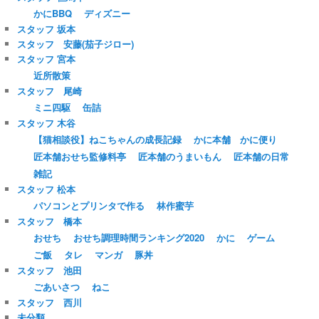
かにBBQ
ディズニー
スタッフ 坂本
スタッフ 安藤(茄子ジロー)
スタッフ 宮本
近所散策
スタッフ 尾崎
ミニ四駆
缶詰
スタッフ 木谷
【猫相談役】ねこちゃんの成長記録
かに本舗 かに便り
匠本舗おせち監修料亭
匠本舗のうまいもん
匠本舗の日常
雑記
スタッフ 松本
パソコンとプリンタで作る
林作蜜芋
スタッフ 橋本
おせち
おせち調理時間ランキング2020
かに
ゲーム
ご飯
タレ
マンガ
豚丼
スタッフ 池田
ごあいさつ
ねこ
スタッフ 西川
未分類