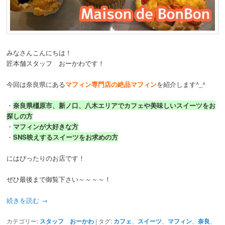
動
みなさんこんにちは！
匠本舗スタッフ おーかわです！
今回は奈良県にある
マフィン専門店の絶品マフィン
を紹介します^_^
・
奈良県橿原市、新ノ口、八木エリアでカフェや美味しいスイーツをお
探しの方
・
マフィンが大好きな方
・
SNS映えするスイーツをお求めの方
にはぴったりのお店です！
ぜひ最後まで御覧下さい～～～～！
続きを読む
→
カテゴリー:
スタッフ おーかわ
|
タグ:
カフェ
、
スイーツ
、
マフィン
、
奈良
、