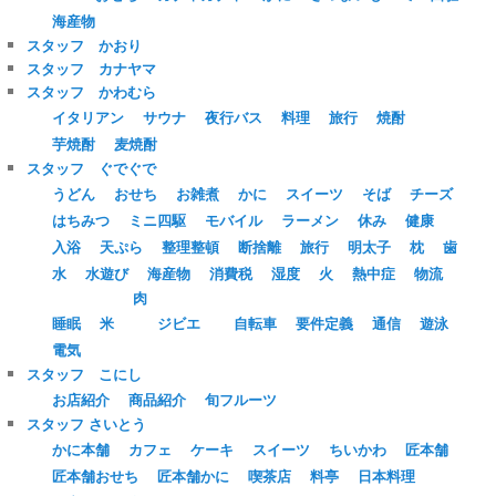
海産物
スタッフ かおり
スタッフ カナヤマ
スタッフ かわむら
イタリアン
サウナ
夜行バス
料理
旅行
焼酎
芋焼酎
麦焼酎
スタッフ ぐでぐで
うどん
おせち
お雑煮
かに
スイーツ
そば
チーズ
はちみつ
ミニ四駆
モバイル
ラーメン
休み
健康
入浴
天ぷら
整理整頓
断捨離
旅行
明太子
枕
歯
水
水遊び
海産物
消費税
湿度
火
熱中症
物流
肉
睡眠
米
ジビエ
自転車
要件定義
通信
遊泳
電気
スタッフ こにし
お店紹介
商品紹介
旬フルーツ
スタッフ さいとう
かに本舗
カフェ
ケーキ
スイーツ
ちいかわ
匠本舗
匠本舗おせち
匠本舗かに
喫茶店
料亭
日本料理