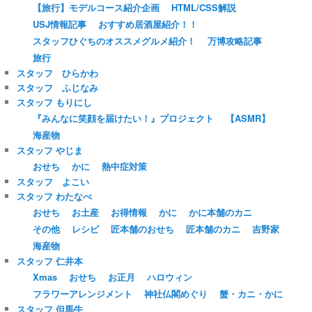
【旅行】モデルコース紹介企画
HTML/CSS解説
USJ情報記事
おすすめ居酒屋紹介！！
スタッフひぐちのオススメグルメ紹介！
万博攻略記事
旅行
スタッフ ひらかわ
スタッフ ふじなみ
スタッフ もりにし
『みんなに笑顔を届けたい！』プロジェクト
【ASMR】
海産物
スタッフ やじま
おせち
かに
熱中症対策
スタッフ よこい
スタッフ わたなべ
おせち
お土産
お得情報
かに
かに本舗のカニ
その他
レシピ
匠本舗のおせち
匠本舗のカニ
吉野家
海産物
スタッフ 仁井本
Xmas
おせち
お正月
ハロウィン
フラワーアレンジメント
神社仏閣めぐり
蟹・カニ・かに
スタッフ 但馬牛