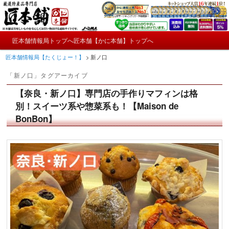
メ
サ
かにやおせちについてのおもしろ情報や興味深い記事をお届けします。
イ
ブ
ン
コ
メ
コ
ン
匠本舗情報局トップへ
匠本舗【かに本舗】トップへ
匠本舗情報局【たくじょー！】
メ
サ
イ
ン
テ
匠本舗情報局【たくじょー！】
>
新ノ口
ン
テ
ン
イ
ブ
メ
ン
ツ
「
新ノ口
」タグアーカイブ
ニ
ツ
へ
ン
コ
ュ
へ
移
【奈良・新ノ口】専門店の手作りマフィンは格
ー
コ
ン
移
動
別！スイーツ系や惣菜系も！【Maison de
動
BonBon】
ン
テ
テ
ン
ン
ツ
ツ
へ
へ
移
移
動