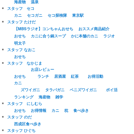
海産物
温泉
スタッフ セコ
カニ
セコガニ
セコ探検隊
東京駅
スタッフ たけだ
【MBSラジオ】コンちゃんおせち
おススメ商品紹介
おせち
カニに合う鍋スープ
かに本舗のカニ
ラジオ
明太子
スタッフ なおこ
おせち
スタッフ なかじま
お店レビュー
おせち
ランチ
居酒屋
紅茶
お得活動
カニ
ズワイガニ
タラバガニ
ベニズワイガニ
ポイ活
ランキング
海産物
雑学
スタッフ にしむら
おせち
お得情報
カニ
枕
食べ歩き
スタッフ のだ
西成区食べ歩き
スタッフ ひぐち