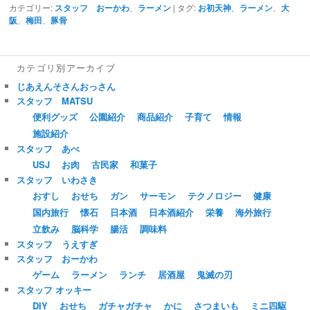
カテゴリー:
スタッフ おーかわ
、
ラーメン
|
タグ:
お初天神
、
ラーメン
、
大
阪
、
梅田
、
豚骨
カテゴリ別アーカイブ
じあえんそさんおっさん
スタッフ MATSU
便利グッズ
公園紹介
商品紹介
子育て
情報
施設紹介
スタッフ あべ
USJ
お肉
古民家
和菓子
スタッフ いわさき
おすし
おせち
ガン
サーモン
テクノロジー
健康
国内旅行
懐石
日本酒
日本酒紹介
栄養
海外旅行
立飲み
脳科学
腸活
調味料
スタッフ うえすぎ
スタッフ おーかわ
ゲーム
ラーメン
ランチ
居酒屋
鬼滅の刃
スタッフ オッキー
DIY
おせち
ガチャガチャ
かに
さつまいも
ミニ四駆