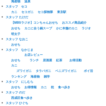
海産物
温泉
スタッフ セコ
カニ
セコガニ
セコ探検隊
東京駅
スタッフ たけだ
【MBSラジオ】コンちゃんおせち
おススメ商品紹介
おせち
カニに合う鍋スープ
かに本舗のカニ
ラジオ
明太子
スタッフ なおこ
おせち
スタッフ なかじま
お店レビュー
おせち
ランチ
居酒屋
紅茶
お得活動
カニ
ズワイガニ
タラバガニ
ベニズワイガニ
ポイ活
ランキング
海産物
雑学
スタッフ にしむら
おせち
お得情報
カニ
枕
食べ歩き
スタッフ のだ
西成区食べ歩き
スタッフ ひぐち