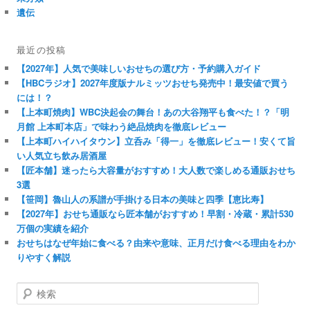
遺伝
最近の投稿
【2027年】人気で美味しいおせちの選び方・予約購入ガイド
【HBCラジオ】2027年度版ナルミッツおせち発売中！最安値で買う
には！？
【上本町焼肉】WBC決起会の舞台！あの大谷翔平も食べた！？「明
月館 上本町本店」で味わう絶品焼肉を徹底レビュー
【上本町ハイハイタウン】立呑み「得一」を徹底レビュー！安くて旨
い人気立ち飲み居酒屋
【匠本舗】迷ったら大容量がおすすめ！大人数で楽しめる通販おせち
3選
【笹岡】魯山人の系譜が手掛ける日本の美味と四季【恵比寿】
【2027年】おせち通販なら匠本舗がおすすめ！早割・冷蔵・累計530
万個の実績を紹介
おせちはなぜ年始に食べる？由来や意味、正月だけ食べる理由をわか
りやすく解説
検
索