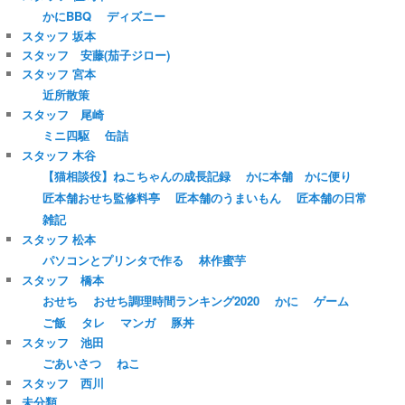
かにBBQ
ディズニー
スタッフ 坂本
スタッフ 安藤(茄子ジロー)
スタッフ 宮本
近所散策
スタッフ 尾崎
ミニ四駆
缶詰
スタッフ 木谷
【猫相談役】ねこちゃんの成長記録
かに本舗 かに便り
匠本舗おせち監修料亭
匠本舗のうまいもん
匠本舗の日常
雑記
スタッフ 松本
パソコンとプリンタで作る
林作蜜芋
スタッフ 橋本
おせち
おせち調理時間ランキング2020
かに
ゲーム
ご飯
タレ
マンガ
豚丼
スタッフ 池田
ごあいさつ
ねこ
スタッフ 西川
未分類