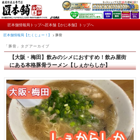
メ
サ
かにやおせちについてのおもしろ情報や興味深い記事をお届けします。
イ
ブ
ン
コ
メ
コ
ン
匠本舗情報局トップへ
匠本舗【かに本舗】トップへ
匠本舗情報局【たくじょー！】
メ
サ
イ
ン
テ
匠本舗情報局【たくじょー！】
>
豚骨
ン
テ
ン
イ
ブ
メ
ン
ツ
「
豚骨
」タグアーカイブ
ニ
ツ
へ
ン
コ
ュ
へ
移
【大阪・梅田】飲みのシメにおすすめ！飲み屋街
ー
コ
ン
移
動
にある本格豚骨ラーメン【しぇからしか】
動
ン
テ
テ
ン
ン
ツ
ツ
へ
へ
移
移
動