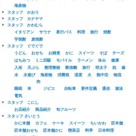
海産物
スタッフ かおり
スタッフ カナヤマ
スタッフ かわむら
イタリアン
サウナ
夜行バス
料理
旅行
焼酎
芋焼酎
麦焼酎
スタッフ ぐでぐで
うどん
おせち
お雑煮
かに
スイーツ
そば
チーズ
はちみつ
ミニ四駆
モバイル
ラーメン
休み
健康
入浴
天ぷら
整理整頓
断捨離
旅行
明太子
枕
歯
水
水遊び
海産物
消費税
湿度
火
熱中症
物流
肉
睡眠
米
ジビエ
自転車
要件定義
通信
遊泳
電気
スタッフ こにし
お店紹介
商品紹介
旬フルーツ
スタッフ さいとう
かに本舗
カフェ
ケーキ
スイーツ
ちいかわ
匠本舗
匠本舗おせち
匠本舗かに
喫茶店
料亭
日本料理