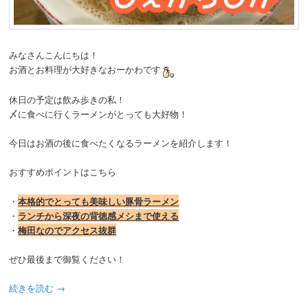
動
みなさんこんにちは！
お酒とお料理が大好きなおーかわです
休日の予定は飲み歩きの私！
〆に食べに行くラーメンがとっても大好物！
今日はお酒の後に食べたくなるラーメンを紹介します！
おすすめポイントはこちら
・
本格的でとっても美味しい豚骨ラーメン
・
ランチから深夜の背徳感メシまで使える
・
梅田なのでアクセス抜群
ぜひ最後まで御覧ください！
続きを読む
→