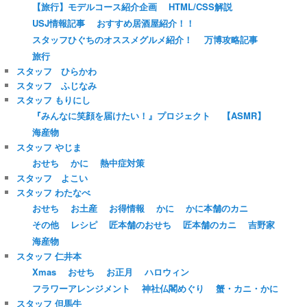
【旅行】モデルコース紹介企画
HTML/CSS解説
USJ情報記事
おすすめ居酒屋紹介！！
スタッフひぐちのオススメグルメ紹介！
万博攻略記事
旅行
スタッフ ひらかわ
スタッフ ふじなみ
スタッフ もりにし
『みんなに笑顔を届けたい！』プロジェクト
【ASMR】
海産物
スタッフ やじま
おせち
かに
熱中症対策
スタッフ よこい
スタッフ わたなべ
おせち
お土産
お得情報
かに
かに本舗のカニ
その他
レシピ
匠本舗のおせち
匠本舗のカニ
吉野家
海産物
スタッフ 仁井本
Xmas
おせち
お正月
ハロウィン
フラワーアレンジメント
神社仏閣めぐり
蟹・カニ・かに
スタッフ 但馬牛