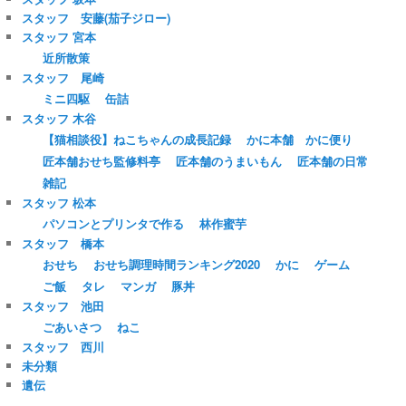
スタッフ 安藤(茄子ジロー)
スタッフ 宮本
近所散策
スタッフ 尾崎
ミニ四駆
缶詰
スタッフ 木谷
【猫相談役】ねこちゃんの成長記録
かに本舗 かに便り
匠本舗おせち監修料亭
匠本舗のうまいもん
匠本舗の日常
雑記
スタッフ 松本
パソコンとプリンタで作る
林作蜜芋
スタッフ 橋本
おせち
おせち調理時間ランキング2020
かに
ゲーム
ご飯
タレ
マンガ
豚丼
スタッフ 池田
ごあいさつ
ねこ
スタッフ 西川
未分類
遺伝