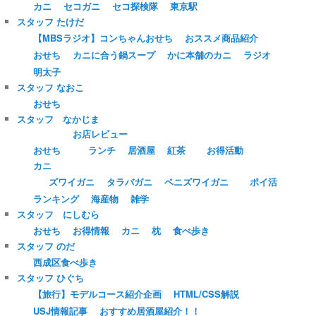
カニ
セコガニ
セコ探検隊
東京駅
スタッフ たけだ
【MBSラジオ】コンちゃんおせち
おススメ商品紹介
おせち
カニに合う鍋スープ
かに本舗のカニ
ラジオ
明太子
スタッフ なおこ
おせち
スタッフ なかじま
お店レビュー
おせち
ランチ
居酒屋
紅茶
お得活動
カニ
ズワイガニ
タラバガニ
ベニズワイガニ
ポイ活
ランキング
海産物
雑学
スタッフ にしむら
おせち
お得情報
カニ
枕
食べ歩き
スタッフ のだ
西成区食べ歩き
スタッフ ひぐち
【旅行】モデルコース紹介企画
HTML/CSS解説
USJ情報記事
おすすめ居酒屋紹介！！