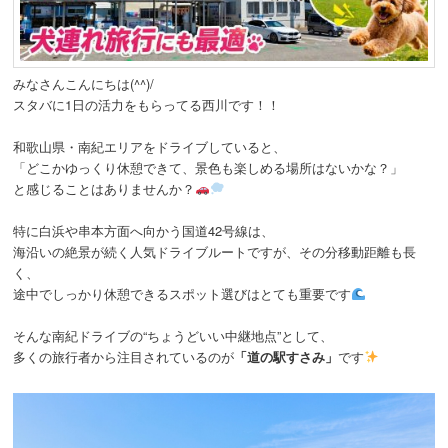
動
みなさんこんにちは(^^)/
スタバに1日の活力をもらってる西川です！！
和歌山県・南紀エリアをドライブしていると、
「どこかゆっくり休憩できて、景色も楽しめる場所はないかな？」
と感じることはありませんか？
特に白浜や串本方面へ向かう国道42号線は、
海沿いの絶景が続く人気ドライブルートですが、その分移動距離も長
く、
途中でしっかり休憩できるスポット選びはとても重要です
そんな南紀ドライブの“ちょうどいい中継地点”として、
多くの旅行者から注目されているのが
「道の駅すさみ」
です