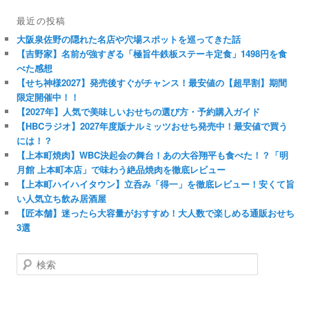
最近の投稿
大阪泉佐野の隠れた名店や穴場スポットを巡ってきた話
【吉野家】名前が強すぎる「極旨牛鉄板ステーキ定食」1498円を食
べた感想
【せち神様2027】発売後すぐがチャンス！最安値の【超早割】期間
限定開催中！！
【2027年】人気で美味しいおせちの選び方・予約購入ガイド
【HBCラジオ】2027年度版ナルミッツおせち発売中！最安値で買う
には！？
【上本町焼肉】WBC決起会の舞台！あの大谷翔平も食べた！？「明
月館 上本町本店」で味わう絶品焼肉を徹底レビュー
【上本町ハイハイタウン】立呑み「得一」を徹底レビュー！安くて旨
い人気立ち飲み居酒屋
【匠本舗】迷ったら大容量がおすすめ！大人数で楽しめる通販おせち
3選
検
索