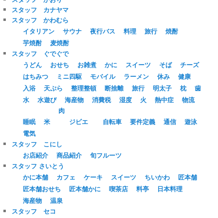
スタッフ カナヤマ
スタッフ かわむら
イタリアン
サウナ
夜行バス
料理
旅行
焼酎
芋焼酎
麦焼酎
スタッフ ぐでぐで
うどん
おせち
お雑煮
かに
スイーツ
そば
チーズ
はちみつ
ミニ四駆
モバイル
ラーメン
休み
健康
入浴
天ぷら
整理整頓
断捨離
旅行
明太子
枕
歯
水
水遊び
海産物
消費税
湿度
火
熱中症
物流
肉
睡眠
米
ジビエ
自転車
要件定義
通信
遊泳
電気
スタッフ こにし
お店紹介
商品紹介
旬フルーツ
スタッフ さいとう
かに本舗
カフェ
ケーキ
スイーツ
ちいかわ
匠本舗
匠本舗おせち
匠本舗かに
喫茶店
料亭
日本料理
海産物
温泉
スタッフ セコ