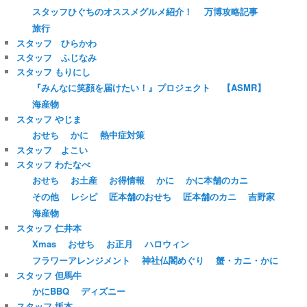
スタッフひぐちのオススメグルメ紹介！
万博攻略記事
旅行
スタッフ ひらかわ
スタッフ ふじなみ
スタッフ もりにし
『みんなに笑顔を届けたい！』プロジェクト
【ASMR】
海産物
スタッフ やじま
おせち
かに
熱中症対策
スタッフ よこい
スタッフ わたなべ
おせち
お土産
お得情報
かに
かに本舗のカニ
その他
レシピ
匠本舗のおせち
匠本舗のカニ
吉野家
海産物
スタッフ 仁井本
Xmas
おせち
お正月
ハロウィン
フラワーアレンジメント
神社仏閣めぐり
蟹・カニ・かに
スタッフ 但馬牛
かにBBQ
ディズニー
スタッフ 坂本