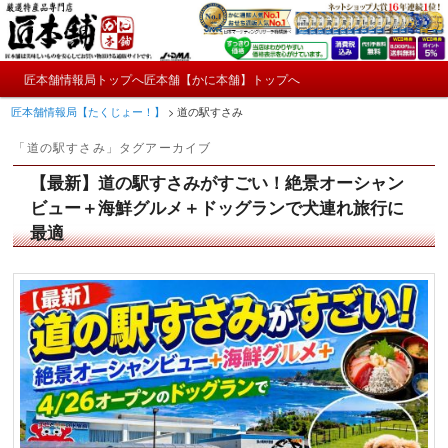
メ
サ
かにやおせちについてのおもしろ情報や興味深い記事をお届けします。
イ
ブ
ン
コ
メ
コ
ン
匠本舗情報局トップへ
匠本舗【かに本舗】トップへ
匠本舗情報局【たくじょー！】
メ
サ
イ
ン
テ
匠本舗情報局【たくじょー！】
>
道の駅すさみ
ン
テ
ン
イ
ブ
メ
ン
ツ
「
道の駅すさみ
」タグアーカイブ
ニ
ツ
へ
ン
コ
ュ
へ
移
【最新】道の駅すさみがすごい！絶景オーシャン
ー
コ
ン
移
動
ビュー＋海鮮グルメ＋ドッグランで犬連れ旅行に
動
最適
ン
テ
テ
ン
ン
ツ
ツ
へ
へ
移
移
動