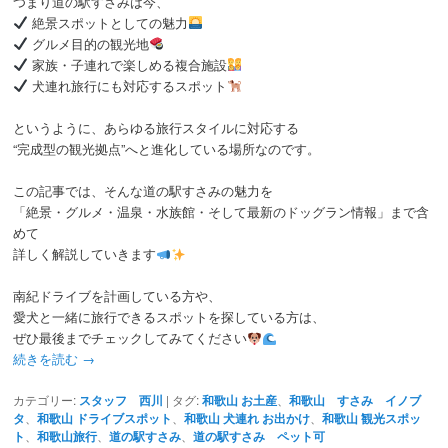
つまり道の駅すさみは今、
絶景スポットとしての魅力
グルメ目的の観光地
家族・子連れで楽しめる複合施設
犬連れ旅行にも対応するスポット
というように、あらゆる旅行スタイルに対応する
“完成型の観光拠点”へと進化している場所なのです。
この記事では、そんな道の駅すさみの魅力を
「絶景・グルメ・温泉・水族館・そして最新のドッグラン情報」まで含
めて
詳しく解説していきます
南紀ドライブを計画している方や、
愛犬と一緒に旅行できるスポットを探している方は、
ぜひ最後までチェックしてみてください
続きを読む
→
カテゴリー:
スタッフ 西川
|
タグ:
和歌山 お土産
、
和歌山 すさみ イノブ
タ
、
和歌山 ドライブスポット
、
和歌山 犬連れ お出かけ
、
和歌山 観光スポッ
ト
、
和歌山旅行
、
道の駅すさみ
、
道の駅すさみ ペット可