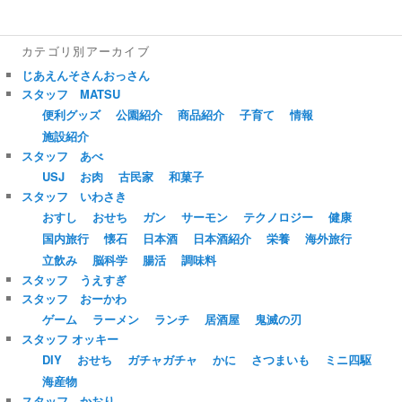
カテゴリ別アーカイブ
じあえんそさんおっさん
スタッフ MATSU
便利グッズ
公園紹介
商品紹介
子育て
情報
施設紹介
スタッフ あべ
USJ
お肉
古民家
和菓子
スタッフ いわさき
おすし
おせち
ガン
サーモン
テクノロジー
健康
国内旅行
懐石
日本酒
日本酒紹介
栄養
海外旅行
立飲み
脳科学
腸活
調味料
スタッフ うえすぎ
スタッフ おーかわ
ゲーム
ラーメン
ランチ
居酒屋
鬼滅の刃
スタッフ オッキー
DIY
おせち
ガチャガチャ
かに
さつまいも
ミニ四駆
海産物
スタッフ かおり