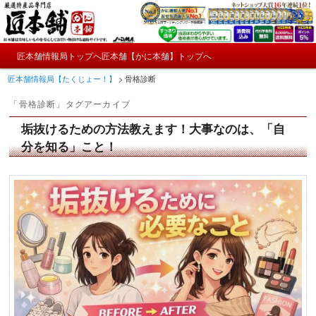
メ
サ
かにやおせちについてのおもしろ情報や興味深い記事をお届けします。
イ
ブ
ン
コ
メ
コ
ン
匠本舗情報局トップへ
匠本舗【かに本舗】トップへ
匠本舗情報局【たくじょー！】
メ
サ
イ
ン
テ
匠本舗情報局【たくじょー！】
>
骨格診断
ン
テ
ン
イ
ブ
メ
ン
ツ
「
骨格診断
」タグアーカイブ
ニ
ツ
へ
ン
コ
ュ
へ
移
垢抜けるための方法教えます！大事なのは、「自
ー
コ
ン
移
動
分を知る」こと！
動
ン
テ
テ
ン
ン
ツ
ツ
へ
へ
移
移
動