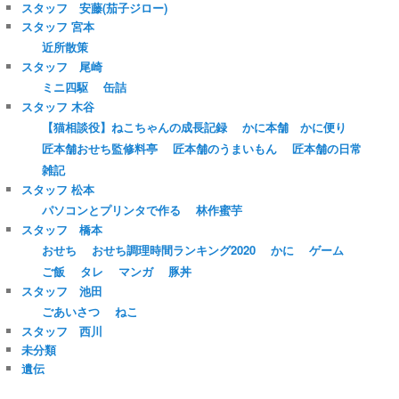
スタッフ 安藤(茄子ジロー)
スタッフ 宮本
近所散策
スタッフ 尾崎
ミニ四駆
缶詰
スタッフ 木谷
【猫相談役】ねこちゃんの成長記録
かに本舗 かに便り
匠本舗おせち監修料亭
匠本舗のうまいもん
匠本舗の日常
雑記
スタッフ 松本
パソコンとプリンタで作る
林作蜜芋
スタッフ 橋本
おせち
おせち調理時間ランキング2020
かに
ゲーム
ご飯
タレ
マンガ
豚丼
スタッフ 池田
ごあいさつ
ねこ
スタッフ 西川
未分類
遺伝