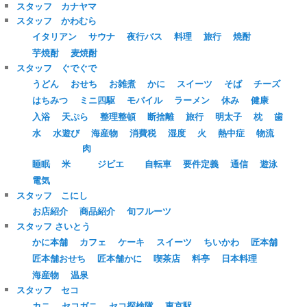
スタッフ カナヤマ
スタッフ かわむら
イタリアン
サウナ
夜行バス
料理
旅行
焼酎
芋焼酎
麦焼酎
スタッフ ぐでぐで
うどん
おせち
お雑煮
かに
スイーツ
そば
チーズ
はちみつ
ミニ四駆
モバイル
ラーメン
休み
健康
入浴
天ぷら
整理整頓
断捨離
旅行
明太子
枕
歯
水
水遊び
海産物
消費税
湿度
火
熱中症
物流
肉
睡眠
米
ジビエ
自転車
要件定義
通信
遊泳
電気
スタッフ こにし
お店紹介
商品紹介
旬フルーツ
スタッフ さいとう
かに本舗
カフェ
ケーキ
スイーツ
ちいかわ
匠本舗
匠本舗おせち
匠本舗かに
喫茶店
料亭
日本料理
海産物
温泉
スタッフ セコ
カニ
セコガニ
セコ探検隊
東京駅