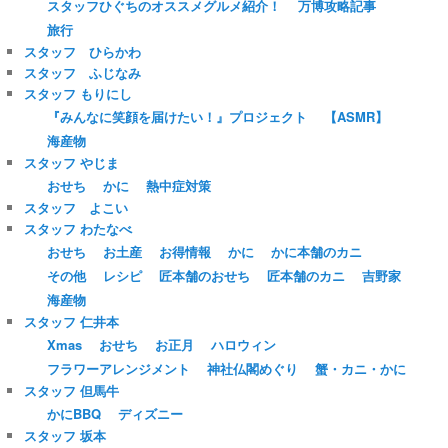
スタッフひぐちのオススメグルメ紹介！
万博攻略記事
旅行
スタッフ ひらかわ
スタッフ ふじなみ
スタッフ もりにし
『みんなに笑顔を届けたい！』プロジェクト
【ASMR】
海産物
スタッフ やじま
おせち
かに
熱中症対策
スタッフ よこい
スタッフ わたなべ
おせち
お土産
お得情報
かに
かに本舗のカニ
その他
レシピ
匠本舗のおせち
匠本舗のカニ
吉野家
海産物
スタッフ 仁井本
Xmas
おせち
お正月
ハロウィン
フラワーアレンジメント
神社仏閣めぐり
蟹・カニ・かに
スタッフ 但馬牛
かにBBQ
ディズニー
スタッフ 坂本