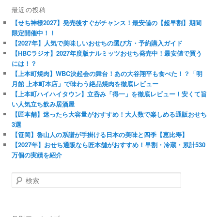
最近の投稿
【せち神様2027】発売後すぐがチャンス！最安値の【超早割】期間
限定開催中！！
【2027年】人気で美味しいおせちの選び方・予約購入ガイド
【HBCラジオ】2027年度版ナルミッツおせち発売中！最安値で買う
には！？
【上本町焼肉】WBC決起会の舞台！あの大谷翔平も食べた！？「明
月館 上本町本店」で味わう絶品焼肉を徹底レビュー
【上本町ハイハイタウン】立呑み「得一」を徹底レビュー！安くて旨
い人気立ち飲み居酒屋
【匠本舗】迷ったら大容量がおすすめ！大人数で楽しめる通販おせち
3選
【笹岡】魯山人の系譜が手掛ける日本の美味と四季【恵比寿】
【2027年】おせち通販なら匠本舗がおすすめ！早割・冷蔵・累計530
万個の実績を紹介
検
索