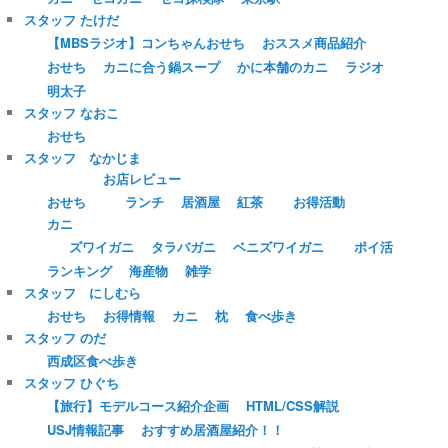
スタッフ たけだ
【MBSラジオ】コンちゃんおせち
おススメ商品紹介
おせち
カニに合う鍋スープ
かに本舗のカニ
ラジオ
明太子
スタッフ なおこ
おせち
スタッフ なかじま
お店レビュー
おせち
ランチ
居酒屋
紅茶
お得活動
カニ
ズワイガニ
タラバガニ
ベニズワイガニ
ポイ活
ランキング
海産物
雑学
スタッフ にしむら
おせち
お得情報
カニ
枕
食べ歩き
スタッフ のだ
西成区食べ歩き
スタッフ ひぐち
【旅行】モデルコース紹介企画
HTML/CSS解説
USJ情報記事
おすすめ居酒屋紹介！！