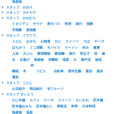
海産物
スタッフ かおり
スタッフ カナヤマ
スタッフ かわむら
イタリアン
サウナ
夜行バス
料理
旅行
焼酎
芋焼酎
麦焼酎
スタッフ ぐでぐで
うどん
おせち
お雑煮
かに
スイーツ
そば
チーズ
はちみつ
ミニ四駆
モバイル
ラーメン
休み
健康
入浴
天ぷら
整理整頓
断捨離
旅行
明太子
枕
歯
水
水遊び
海産物
消費税
湿度
火
熱中症
物流
肉
睡眠
米
ジビエ
自転車
要件定義
通信
遊泳
電気
スタッフ こにし
お店紹介
商品紹介
旬フルーツ
スタッフ さいとう
かに本舗
カフェ
ケーキ
スイーツ
ちいかわ
匠本舗
匠本舗おせち
匠本舗かに
喫茶店
料亭
日本料理
海産物
温泉