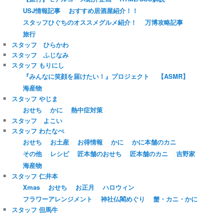
USJ情報記事
おすすめ居酒屋紹介！！
スタッフひぐちのオススメグルメ紹介！
万博攻略記事
旅行
スタッフ ひらかわ
スタッフ ふじなみ
スタッフ もりにし
『みんなに笑顔を届けたい！』プロジェクト
【ASMR】
海産物
スタッフ やじま
おせち
かに
熱中症対策
スタッフ よこい
スタッフ わたなべ
おせち
お土産
お得情報
かに
かに本舗のカニ
その他
レシピ
匠本舗のおせち
匠本舗のカニ
吉野家
海産物
スタッフ 仁井本
Xmas
おせち
お正月
ハロウィン
フラワーアレンジメント
神社仏閣めぐり
蟹・カニ・かに
スタッフ 但馬牛