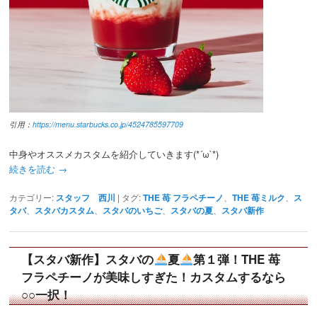
引用：
https://menu.starbucks.co.jp/4524785597709
中身やオススメカスタムを紹介していきます(*´ω`*)
続きを読む
→
カテゴリー:
スタッフ 西川
|
タグ:
THE 苺 フラペチーノ
、
THE 苺ミルク
、
ス
タバ
、
スタバカスタム
、
スタバのいちご
、
スタバの夏
、
スタバ新作
【スタバ新作】スタバの
夏
第１弾！THE 苺
フラペチーノが美味しすぎた！カスタムするなら
○○一択！