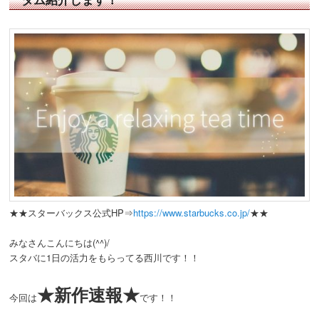
★★スターバックス公式HP⇒
https://www.starbucks.co.jp/
★★
みなさんこんにちは(^^)/
スタバに1日の活力をもらってる西川です！！
★新作速報★
今回は
です！！