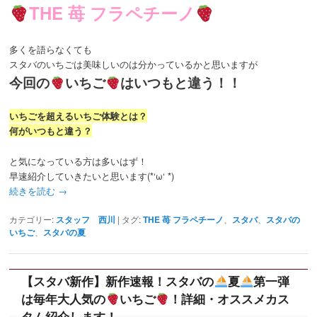
THE 苺 フラペチーノ
多くを語らなくても
スタバのいちごは美味しいのは分かっているかと思いますが
今回の
いちご
はいつもと違う！！
いちごを超えるいちご体験とは？
何がいつもと違う？
と気になっている方は多いはず！
早速紹介していきたいと思います(*‘ω‘ *)
続きを読む
→
カテゴリー:
スタッフ 西川
|
タグ:
THE 苺 フラペチーノ
、
スタバ
、
スタバの
いちご
、
スタバの夏
【スタバ新作】新作速報！スタバの
夏
第一弾
は毎年大人気の
いちご
！詳細・オススメカス
タム紹介します！