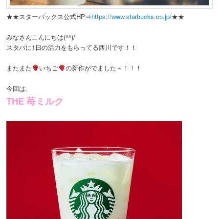
動
★★スターバックス公式HP⇒
https://www.starbucks.co.jp/
★★
みなさんこんにちは(^^)/
スタバに1日の活力をもらってる西川です！！
またまた
いちご
の新作がでました～！！！
今回は、
THE 苺ミルク