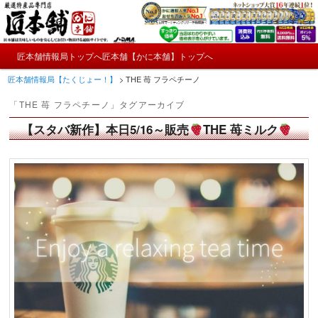
メ
サ
かにやおせちについてのおもしろ情報や興味深い記事をお届けします。
イ
ブ
ン
コ
メ
コ
ン
匠本舗情報局トップへ
匠本舗【かに本舗】トップへ
匠本舗情報局【たくじょー！】
メ
サ
イ
ン
テ
匠本舗情報局【たくじょー！】
>
THE 苺 フラペチーノ
ン
テ
ン
イ
ブ
メ
ン
ツ
「
THE 苺 フラペチーノ
」タグアーカイブ
ニ
ツ
へ
ン
コ
ュ
へ
移
【スタバ新作】本日5/16～販売
THE 苺ミルク
ー
コ
ン
移
動
動
ン
テ
テ
ン
ン
ツ
ツ
へ
へ
移
移
動