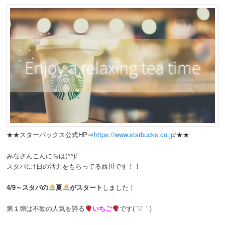
★★スターバックス公式HP⇒
https://www.starbucks.co.jp/
★★
みなさんこんにちは(^^)/
スタバに1日の活力をもらってる西川です！！
4/9～スタバの
夏
がスタート
しました！
第１弾は不動の人気を誇る
いちご
です(´▽｀)