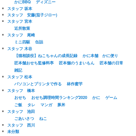
かにBBQ
ディズニー
スタッフ 坂本
スタッフ 安藤(茄子ジロー)
スタッフ 宮本
近所散策
スタッフ 尾崎
ミニ四駆
缶詰
スタッフ 木谷
【猫相談役】ねこちゃんの成長記録
かに本舗 かに便り
匠本舗おせち監修料亭
匠本舗のうまいもん
匠本舗の日常
雑記
スタッフ 松本
パソコンとプリンタで作る
林作蜜芋
スタッフ 橋本
おせち
おせち調理時間ランキング2020
かに
ゲーム
ご飯
タレ
マンガ
豚丼
スタッフ 池田
ごあいさつ
ねこ
スタッフ 西川
未分類