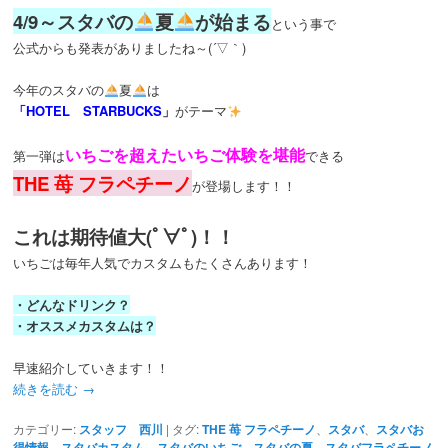
4/9～スタバの
夏
が始まる
という事で
公式からも発表がありましたね～(´▽｀)
今年のスタバの
夏
は
「HOTEL STARBUCKS
」
がテーマ
いちごを超えたいちご体験を堪能
第一弾は
できる
THE 苺 フラペチーノ
が登場します！！
これは期待値大(ﾟ∀ﾟ)！！
いちごは毎年人気でカスタムもたくさんあります！
・どんなドリンク？
・オススメカスタムは？
早速紹介していきます！！
続きを読む
→
カテゴリー:
スタッフ 西川
|
タグ:
THE 苺 フラペチーノ
、
スタバ
、
スタバお
得情報
、
スタバカスタム
、
スタバのいちご
、
スタバの夏
、
スタバフラペチーノ