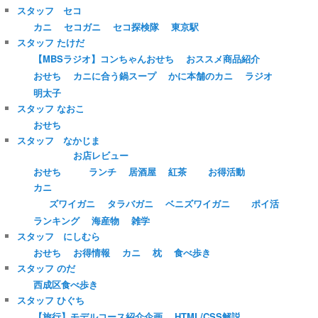
スタッフ セコ
カニ
セコガニ
セコ探検隊
東京駅
スタッフ たけだ
【MBSラジオ】コンちゃんおせち
おススメ商品紹介
おせち
カニに合う鍋スープ
かに本舗のカニ
ラジオ
明太子
スタッフ なおこ
おせち
スタッフ なかじま
お店レビュー
おせち
ランチ
居酒屋
紅茶
お得活動
カニ
ズワイガニ
タラバガニ
ベニズワイガニ
ポイ活
ランキング
海産物
雑学
スタッフ にしむら
おせち
お得情報
カニ
枕
食べ歩き
スタッフ のだ
西成区食べ歩き
スタッフ ひぐち
【旅行】モデルコース紹介企画
HTML/CSS解説