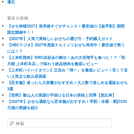
遺伝
最近の投稿
【せち神様2027】発売後すぐがチャンス！最安値の【超早割】期間
限定開催中！！
【2027年】人気で美味しいおせちの選び方・予約購入ガイド
【HBCラジオ】2027年度版ナルミッツおせち発売中！最安値で買う
には！？
【上本町焼肉】WBC決起会の舞台！あの大谷翔平も食べた！？「明
月館 上本町本店」で味わう絶品焼肉を徹底レビュー
【上本町ハイハイタウン】立呑み「得一」を徹底レビュー！安くて旨
い人気立ち飲み居酒屋
【匠本舗】迷ったら大容量がおすすめ！大人数で楽しめる通販おせち
3選
【笹岡】魯山人の系譜が手掛ける日本の美味と四季【恵比寿】
【2027年】おせち通販なら匠本舗がおすすめ！早割・冷蔵・累計530
万個の実績を紹介
検
索