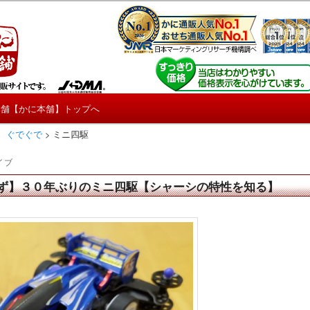
しろ情報や興味深い記事をお届けします。
【たくじょー！】
本舗【かに本舗】トップへ
 ぐでぐで
>
ミニ四駆
イブ
ず】３０年ぶりのミニ四駆【シャーシの特性を知る】