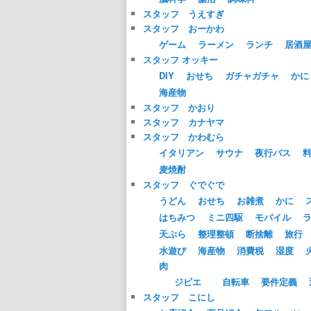
スタッフ うえすぎ
スタッフ おーかわ
ゲーム
ラーメン
ランチ
居酒
スタッフ オッキー
DIY
おせち
ガチャガチャ
かに
海産物
スタッフ かおり
スタッフ カナヤマ
スタッフ かわむら
イタリアン
サウナ
夜行バス
麦焼酎
スタッフ ぐでぐで
うどん
おせち
お雑煮
かに
はちみつ
ミニ四駆
モバイル
天ぷら
整理整頓
断捨離
旅行
水遊び
海産物
消費税
湿度
肉
ジビエ
自転車
要件定義
スタッフ こにし