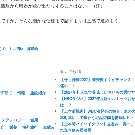
ニ四駆から暗器が飛び出たりすることはない。（汗）
たですが、そんな細かな仕様まで話すよりは直感で進めよう。
ぐで
、
ミニ四駆
、
海産物
最近の投稿
【せち神様2027】発売後すぐがチャンス
催中！！
【2027年】人気で美味しいおせちの選び
子育て
情報
施設紹介
【HBCラジオ】2027年度版ナルミッツ
は！？
【上本町焼肉】WBC決起会の舞台！あの
本町本店」で味わう絶品焼肉を徹底レビュ
テクノロジー
健康
【上本町ハイハイタウン】立呑み「得一」
紹介
栄養
海外旅行
立飲み
気立ち飲み居酒屋