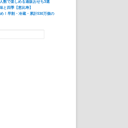
人数で楽しめる通販おせち3選
味と四季【恵比寿】
すめ！早割・冷蔵・累計530万個の