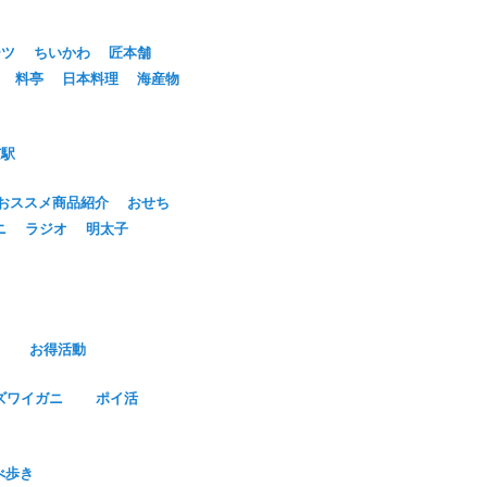
ーツ
ちいかわ
匠本舗
料亭
日本料理
海産物
京駅
おススメ商品紹介
おせち
ニ
ラジオ
明太子
お得活動
ズワイガニ
ポイ活
べ歩き