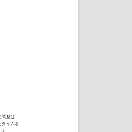
力調整は
せタイムを
ます。