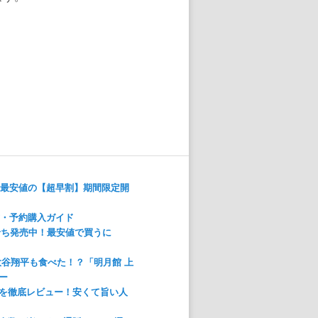
！最安値の【超早割】期間限定開
方・予約購入ガイド
おせち発売中！最安値で買うに
大谷翔平も食べた！？「明月館 上
ー
を徹底レビュー！安くて旨い人