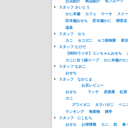
お店紹介
商品紹介
旬フルーツ
スタッフ さいとう
かに本舗
カフェ
ケーキ
スイ
匠本舗おせち
匠本舗かに
喫茶店
温泉
スタッフ セコ
カニ
セコガニ
セコ探検隊
東
スタッフ たけだ
【MBSラジオ】コンちゃんおせち
カニに合う鍋スープ
かに本舗のカ
スタッフ なおこ
おせち
スタッフ なかじま
お店レビュー
おせち
ランチ
居酒屋
紅茶
カニ
ズワイガニ
タラバガニ
ベニ
ランキング
海産物
雑学
スタッフ にしむら
おせち
お得情報
カニ
枕
食