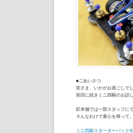
ン
ツ
ツ
へ
へ
移
移
動
動
■ごあいさつ
皆さま、いかがお過ごしで
前回に続きミニ四駆のお話
匠本舗では一部スタッフに
そんなわけで童心を帰って、
ミニ四駆スターターパックA