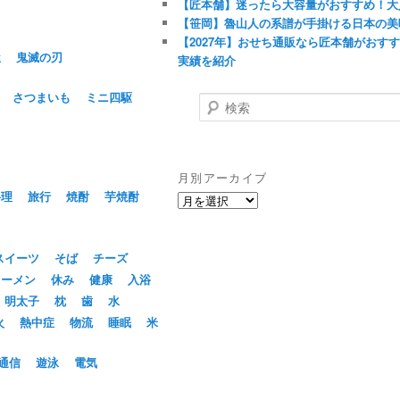
【匠本舗】迷ったら大容量がおすすめ！大
【笹岡】魯山人の系譜が手掛ける日本の美
【2027年】おせち通販なら匠本舗がおす
屋
鬼滅の刃
実績を紹介
さつまいも
ミニ四駆
検
索
月別アーカイブ
料理
旅行
焼酎
芋焼酎
月
別
ア
ー
スイーツ
そば
チーズ
カ
ラーメン
休み
健康
入浴
イ
明太子
枕
歯
水
ブ
火
熱中症
物流
睡眠
米
通信
遊泳
電気