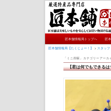
メ
サ
かにやおせちについてのおも
イ
ブ
ン
コ
匠本舗情報局
コ
ン
ン
テ
テ
ン
メ
ン
ツ
匠本舗情報局トップへ
匠
メ
サ
イ
ツ
へ
ン
匠本舗情報局【たくじょー！】
>
スタッフ
へ
移
イ
ブ
メ
移
動
「
ミニ四駆
」カテゴリーアーカ
ニ
動
ン
コ
ュ
【君は何でもできるは
ー
コ
ン
ン
テ
テ
ン