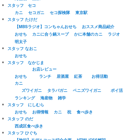
スタッフ セコ
カニ
セコガニ
セコ探検隊
東京駅
スタッフ たけだ
【MBSラジオ】コンちゃんおせち
おススメ商品紹介
おせち
カニに合う鍋スープ
かに本舗のカニ
ラジオ
明太子
スタッフ なおこ
おせち
スタッフ なかじま
お店レビュー
おせち
ランチ
居酒屋
紅茶
お得活動
カニ
ズワイガニ
タラバガニ
ベニズワイガニ
ポイ活
ランキング
海産物
雑学
スタッフ にしむら
おせち
お得情報
カニ
枕
食べ歩き
スタッフ のだ
西成区食べ歩き
スタッフ ひぐち
【旅行】モデルコース紹介企画
HTML/CSS解説