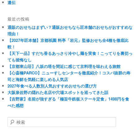
遺伝
最近の投稿
通販のおせちはまずい？通販おせちなら匠本舗のおせちがおすすめな
理由！
【2027年匠本舗】京都祇園 料亭「岩元」監修おせち全4種を徹底比
較！
【天下一品】すだち香るあっさり冷やし麺を実食！こってりを裏切っ
ても後悔なし
【京都東山荘】八坂の塔を間近に感じて京料理を味わえる旅館
【心斎橋PARCO】ニューすしセンターを徹底紹介！コスパ抜群の寿
司と海鮮を気軽に楽しめる人気店
2027年食べる人数別人気おすすめおせちの選び方
大阪泉佐野の隠れた名店や穴場スポットを巡ってきた話
【吉野家】名前が強すぎる「極旨牛鉄板ステーキ定食」1498円を食
べた感想
検
索