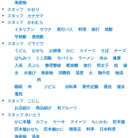
海産物
スタッフ かおり
スタッフ カナヤマ
スタッフ かわむら
イタリアン
サウナ
夜行バス
料理
旅行
焼酎
芋焼酎
麦焼酎
スタッフ ぐでぐで
うどん
おせち
お雑煮
かに
スイーツ
そば
チーズ
はちみつ
ミニ四駆
モバイル
ラーメン
休み
健康
入浴
天ぷら
整理整頓
断捨離
旅行
明太子
枕
歯
水
水遊び
海産物
消費税
湿度
火
熱中症
物流
肉
睡眠
米
ジビエ
自転車
要件定義
通信
遊泳
電気
スタッフ こにし
お店紹介
商品紹介
旬フルーツ
スタッフ さいとう
かに本舗
カフェ
ケーキ
スイーツ
ちいかわ
匠本舗
匠本舗おせち
匠本舗かに
喫茶店
料亭
日本料理
海産物
温泉