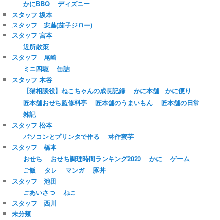
かにBBQ
ディズニー
スタッフ 坂本
スタッフ 安藤(茄子ジロー)
スタッフ 宮本
近所散策
スタッフ 尾崎
ミニ四駆
缶詰
スタッフ 木谷
【猫相談役】ねこちゃんの成長記録
かに本舗 かに便り
匠本舗おせち監修料亭
匠本舗のうまいもん
匠本舗の日常
雑記
スタッフ 松本
パソコンとプリンタで作る
林作蜜芋
スタッフ 橋本
おせち
おせち調理時間ランキング2020
かに
ゲーム
ご飯
タレ
マンガ
豚丼
スタッフ 池田
ごあいさつ
ねこ
スタッフ 西川
未分類