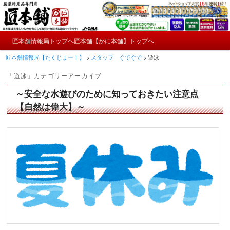
メ
サ
かにやおせちについてのおもしろ情報や興味深い記事をお届けします。
イ
ブ
ン
コ
メ
コ
ン
匠本舗情報局トップへ
匠本舗【かに本舗】トップへ
匠本舗情報局【たくじょー！】
メ
サ
イ
ン
テ
匠本舗情報局【たくじょー！】
>
スタッフ ぐでぐで
>
遊泳
ン
テ
ン
イ
ブ
メ
ン
ツ
「
遊泳
」カテゴリーアーカイブ
ニ
ツ
へ
ン
コ
ュ
へ
移
～安全な水遊びのために知っておきたい注意点
ー
コ
ン
移
動
【自然は偉大】～
動
ン
テ
テ
ン
ン
ツ
ツ
へ
へ
移
移
動