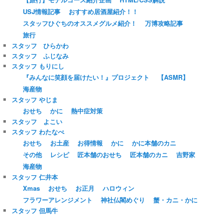
USJ情報記事
おすすめ居酒屋紹介！！
スタッフひぐちのオススメグルメ紹介！
万博攻略記事
旅行
スタッフ ひらかわ
スタッフ ふじなみ
スタッフ もりにし
『みんなに笑顔を届けたい！』プロジェクト
【ASMR】
海産物
スタッフ やじま
おせち
かに
熱中症対策
スタッフ よこい
スタッフ わたなべ
おせち
お土産
お得情報
かに
かに本舗のカニ
その他
レシピ
匠本舗のおせち
匠本舗のカニ
吉野家
海産物
スタッフ 仁井本
Xmas
おせち
お正月
ハロウィン
フラワーアレンジメント
神社仏閣めぐり
蟹・カニ・かに
スタッフ 但馬牛