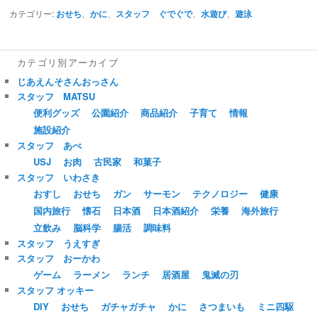
カテゴリー:
おせち
、
かに
、
スタッフ ぐでぐで
、
水遊び
、
遊泳
カテゴリ別アーカイブ
じあえんそさんおっさん
スタッフ MATSU
便利グッズ
公園紹介
商品紹介
子育て
情報
施設紹介
スタッフ あべ
USJ
お肉
古民家
和菓子
スタッフ いわさき
おすし
おせち
ガン
サーモン
テクノロジー
健康
国内旅行
懐石
日本酒
日本酒紹介
栄養
海外旅行
立飲み
脳科学
腸活
調味料
スタッフ うえすぎ
スタッフ おーかわ
ゲーム
ラーメン
ランチ
居酒屋
鬼滅の刃
スタッフ オッキー
DIY
おせち
ガチャガチャ
かに
さつまいも
ミニ四駆