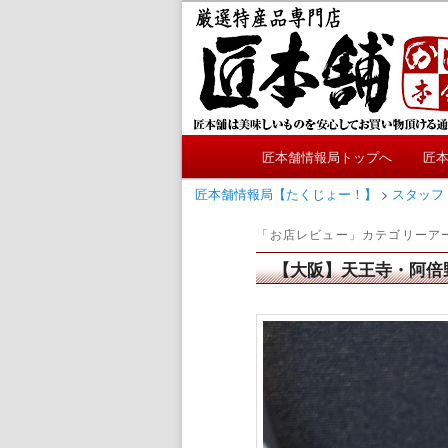
メ
サ
かにやおせちについてのおも
イ
ブ
ン
コ
匠本舗情報局
コ
ン
ン
テ
テ
ン
メ
ン
ツ
匠本舗情報局トップへ
匠
メ
サ
イ
ツ
へ
ン
匠本舗情報局【たくじょー！】
>
スタッフ
へ
移
イ
ブ
メ
移
動
「
お店レビュー
」カテゴリーア
ニ
動
ン
コ
ュ
【大阪】天王寺・阿倍
ー
コ
ン
ン
テ
テ
ン