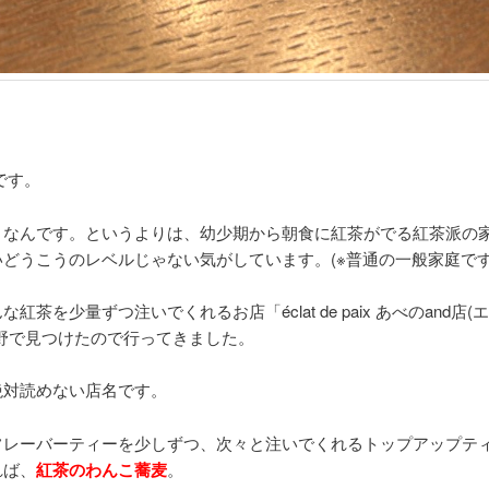
です。
きなんです。というよりは、幼少期から朝食に紅茶がでる紅茶派の
どうこうのレベルじゃない気がしています。(※普通の一般家庭です
茶を少量ずつ注いでくれるお店「éclat de paix あべのand店
野で見つけたので行ってきました。
絶対読めない店名です。
フレーバーティーを少しずつ、次々と注いでくれるトップアップテ
れば、
紅茶のわんこ蕎麦
。