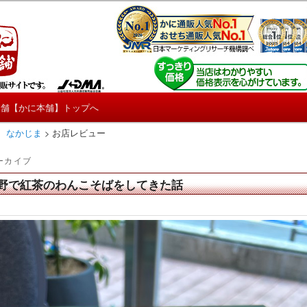
しろ情報や興味深い記事をお届けします。
【たくじょー！】
本舗【かに本舗】トップへ
 なかじま
>
お店レビュー
ーカイブ
野で紅茶のわんこそばをしてきた話