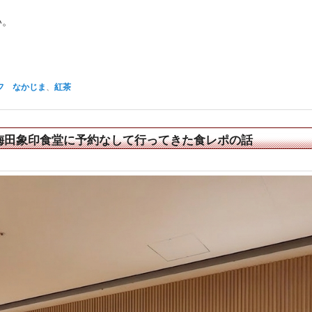
い。
フ なかじま
、
紅茶
_梅田象印食堂に予約なして行ってきた食レポの話