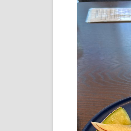
ン
ツ
ツ
へ
へ
移
移
動
動