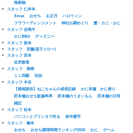
海産物
スタッフ 仁井本
Xmas
おせち
お正月
ハロウィン
フラワーアレンジメント
神社仏閣めぐり
蟹・カニ・かに
スタッフ 但馬牛
かにBBQ
ディズニー
スタッフ 坂本
スタッフ 安藤(茄子ジロー)
スタッフ 宮本
近所散策
スタッフ 尾崎
ミニ四駆
缶詰
スタッフ 木谷
【猫相談役】ねこちゃんの成長記録
かに本舗 かに便り
匠本舗おせち監修料亭
匠本舗のうまいもん
匠本舗の日常
雑記
スタッフ 松本
パソコンとプリンタで作る
林作蜜芋
スタッフ 橋本
おせち
おせち調理時間ランキング2020
かに
ゲーム