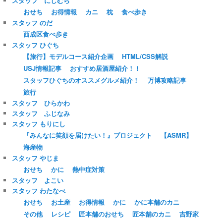
スタッフ にしむら
おせち
お得情報
カニ
枕
食べ歩き
スタッフ のだ
西成区食べ歩き
スタッフ ひぐち
【旅行】モデルコース紹介企画
HTML/CSS解説
USJ情報記事
おすすめ居酒屋紹介！！
スタッフひぐちのオススメグルメ紹介！
万博攻略記事
旅行
スタッフ ひらかわ
スタッフ ふじなみ
スタッフ もりにし
『みんなに笑顔を届けたい！』プロジェクト
【ASMR】
海産物
スタッフ やじま
おせち
かに
熱中症対策
スタッフ よこい
スタッフ わたなべ
おせち
お土産
お得情報
かに
かに本舗のカニ
その他
レシピ
匠本舗のおせち
匠本舗のカニ
吉野家