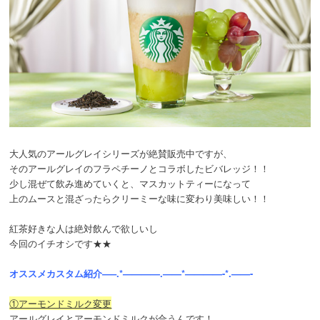
大人気のアールグレイシリーズが絶賛販売中ですが、
そのアールグレイのフラペチーノとコラボしたビバレッジ！！
少し混ぜて飲み進めていくと、マスカットティーになって
上のムースと混ざったらクリーミーな味に変わり美味しい！！
紅茶好きな人は絶対飲んで欲しいし
今回のイチオシです★★
オススメカスタム紹介—–.*————.——*————-*.——-
①アーモンドミルク変更
アールグレイとアーモンドミルクが合うんです！