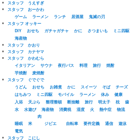
スタッフ うえすぎ
スタッフ おーかわ
ゲーム
ラーメン
ランチ
居酒屋
鬼滅の刃
スタッフ オッキー
DIY
おせち
ガチャガチャ
かに
さつまいも
ミニ四駆
海産物
スタッフ かおり
スタッフ カナヤマ
スタッフ かわむら
イタリアン
サウナ
夜行バス
料理
旅行
焼酎
芋焼酎
麦焼酎
スタッフ ぐでぐで
うどん
おせち
お雑煮
かに
スイーツ
そば
チーズ
はちみつ
ミニ四駆
モバイル
ラーメン
休み
健康
入浴
天ぷら
整理整頓
断捨離
旅行
明太子
枕
歯
水
水遊び
海産物
消費税
湿度
火
熱中症
物流
肉
睡眠
米
ジビエ
自転車
要件定義
通信
遊泳
電気
スタッフ こにし