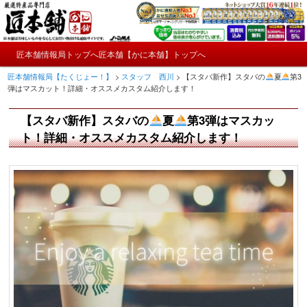
メ
かにやおせちについてのおもしろ情報や興味深い記事をお届けします。
イ
ン
メ
コ
匠本舗情報局トップへ
匠本舗【かに本舗】トップへ
匠本舗情報局【たくじょー！】
メ
イ
ン
匠本舗情報局【たくじょー！】
>
スタッフ 西川
>
【スタバ新作】スタバの
夏
第3
ン
テ
イ
弾はマスカット！詳細・オススメカスタム紹介します！
メ
ン
ニ
ツ
ン
【スタバ新作】スタバの
夏
第3弾はマスカッ
ュ
へ
ー
コ
ト！詳細・オススメカスタム紹介します！
移
動
ン
テ
ン
ツ
へ
移