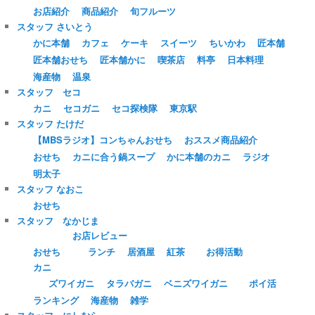
お店紹介
商品紹介
旬フルーツ
スタッフ さいとう
かに本舗
カフェ
ケーキ
スイーツ
ちいかわ
匠本舗
匠本舗おせち
匠本舗かに
喫茶店
料亭
日本料理
海産物
温泉
スタッフ セコ
カニ
セコガニ
セコ探検隊
東京駅
スタッフ たけだ
【MBSラジオ】コンちゃんおせち
おススメ商品紹介
おせち
カニに合う鍋スープ
かに本舗のカニ
ラジオ
明太子
スタッフ なおこ
おせち
スタッフ なかじま
お店レビュー
おせち
ランチ
居酒屋
紅茶
お得活動
カニ
ズワイガニ
タラバガニ
ベニズワイガニ
ポイ活
ランキング
海産物
雑学