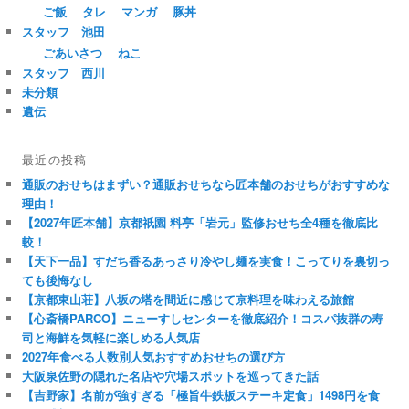
ご飯
タレ
マンガ
豚丼
スタッフ 池田
ごあいさつ
ねこ
スタッフ 西川
未分類
遺伝
最近の投稿
通販のおせちはまずい？通販おせちなら匠本舗のおせちがおすすめな
理由！
【2027年匠本舗】京都祇園 料亭「岩元」監修おせち全4種を徹底比
較！
【天下一品】すだち香るあっさり冷やし麺を実食！こってりを裏切っ
ても後悔なし
【京都東山荘】八坂の塔を間近に感じて京料理を味わえる旅館
【心斎橋PARCO】ニューすしセンターを徹底紹介！コスパ抜群の寿
司と海鮮を気軽に楽しめる人気店
2027年食べる人数別人気おすすめおせちの選び方
大阪泉佐野の隠れた名店や穴場スポットを巡ってきた話
【吉野家】名前が強すぎる「極旨牛鉄板ステーキ定食」1498円を食