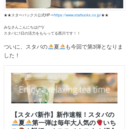
動
★★スターバックス公式HP⇒
https://www.starbucks.co.jp/
★★
みなさんこんにちは(^^)/
スタバに1日の活力をもらってる西川です！！
ついに、スタバの
夏
も今回で第3弾となりま
した！