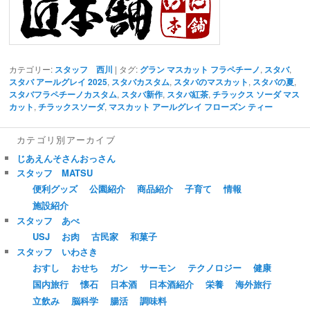
カテゴリー:
スタッフ 西川
| タグ:
グラン マスカット フラペチーノ
,
スタバ
,
スタバ アールグレイ 2025
,
スタバカスタム
,
スタバのマスカット
,
スタバの夏
,
スタバフラペチーノカスタム
,
スタバ新作
,
スタバ紅茶
,
チラックス ソーダ マス
カット
,
チラックスソーダ
,
マスカット アールグレイ フローズン ティー
カテゴリ別アーカイブ
じあえんそさんおっさん
スタッフ MATSU
便利グッズ
公園紹介
商品紹介
子育て
情報
施設紹介
スタッフ あべ
USJ
お肉
古民家
和菓子
スタッフ いわさき
おすし
おせち
ガン
サーモン
テクノロジー
健康
国内旅行
懐石
日本酒
日本酒紹介
栄養
海外旅行
立飲み
脳科学
腸活
調味料