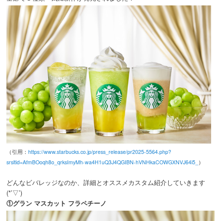
（引用：
https://www.starbucks.co.jp/press_release/pr2025-5564.php?
srsltid=AfmBOoqh8o_qrksImyMh-wa4H1uQ3J4QGIBN-hVNHkaCOWGXNVJ64i5_
）
どんなビバレッジなのか、詳細とオススメカスタム紹介していきます
(*’▽’)
①グラン マスカット フラペチーノ