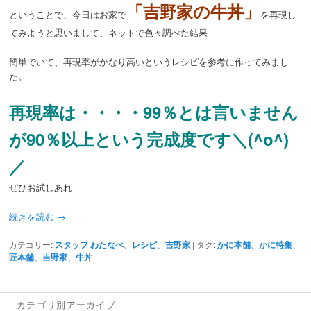
「吉野家の牛丼」
ということで、今日はお家で
を再現し
てみようと思いまして、ネットで色々調べた結果
簡単でいて、再現率がかなり高いというレシピを参考に作ってみまし
た。
再現率は・・・・99％とは言いません
が90％以上という完成度です＼(^o^)
／
ぜひお試しあれ
続きを読む
→
カテゴリー:
スタッフ わたなべ
、
レシピ
、
吉野家
|
タグ:
かに本舗
、
かに特集
、
匠本舗
、
吉野家
、
牛丼
カテゴリ別アーカイブ