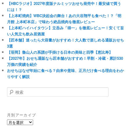
【HBCラジオ】2027年度版ナルミッツおせち発売中！最安値で買う
には！？
【上本町焼肉】WBC決起会の舞台！あの大谷翔平も食べた！？「明
月館 上本町本店」で味わう絶品焼肉を徹底レビュー
【上本町ハイハイタウン】立呑み「得一」を徹底レビュー！安くて旨
い人気立ち飲み居酒屋
【匠本舗】迷ったら大容量がおすすめ！大人数で楽しめる通販おせち
3選
【笹岡】魯山人の系譜が手掛ける日本の美味と四季【恵比寿】
【2027年】おせち通販なら匠本舗がおすすめ！早割・冷蔵・累計530
万個の実績を紹介
おせちはなぜ年始に食べる？由来や意味、正月だけ食べる理由をわか
りやすく解説
検
索
月別アーカイブ
月
別