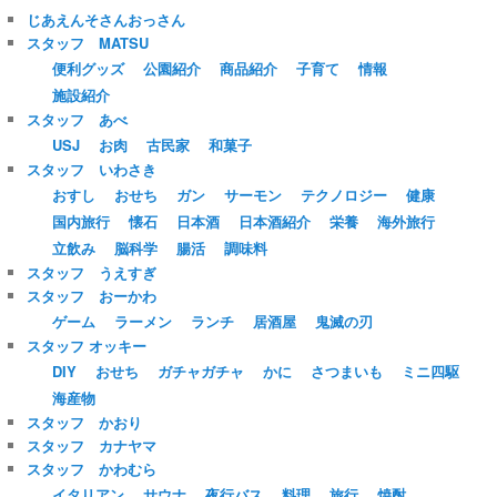
じあえんそさんおっさん
スタッフ MATSU
便利グッズ
公園紹介
商品紹介
子育て
情報
施設紹介
スタッフ あべ
USJ
お肉
古民家
和菓子
スタッフ いわさき
おすし
おせち
ガン
サーモン
テクノロジー
健康
国内旅行
懐石
日本酒
日本酒紹介
栄養
海外旅行
立飲み
脳科学
腸活
調味料
スタッフ うえすぎ
スタッフ おーかわ
ゲーム
ラーメン
ランチ
居酒屋
鬼滅の刃
スタッフ オッキー
DIY
おせち
ガチャガチャ
かに
さつまいも
ミニ四駆
海産物
スタッフ かおり
スタッフ カナヤマ
スタッフ かわむら
イタリアン
サウナ
夜行バス
料理
旅行
焼酎