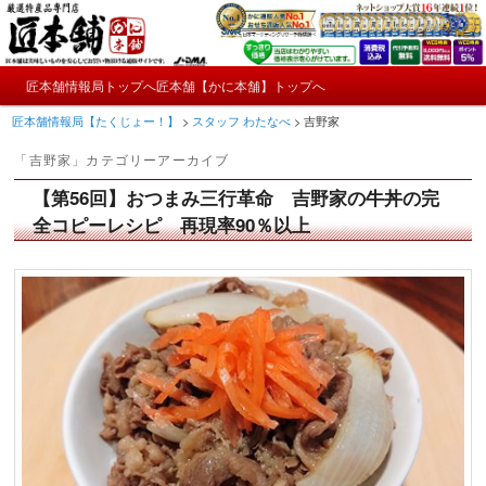
メ
サ
かにやおせちについてのおもしろ情報や興味深い記事をお届けします。
イ
ブ
ン
コ
メ
コ
ン
匠本舗情報局トップへ
匠本舗【かに本舗】トップへ
匠本舗情報局【たくじょー！】
メ
サ
イ
ン
テ
匠本舗情報局【たくじょー！】
>
スタッフ わたなべ
>
吉野家
ン
テ
ン
イ
ブ
メ
ン
ツ
「
吉野家
」カテゴリーアーカイブ
ニ
ツ
へ
ン
コ
ュ
へ
移
【第56回】おつまみ三行革命 吉野家の牛丼の完
ー
コ
ン
移
動
全コピーレシピ 再現率90％以上
動
ン
テ
テ
ン
ン
ツ
ツ
へ
へ
移
移
動