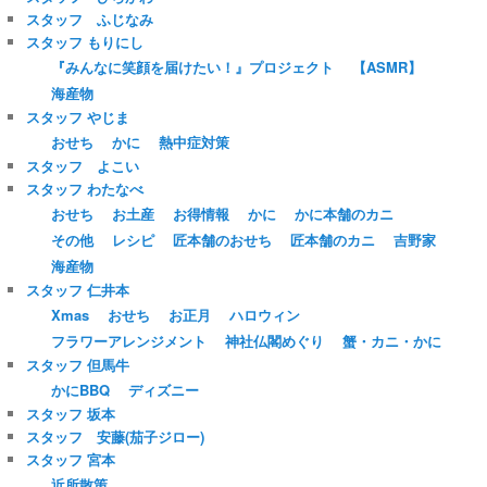
スタッフ ふじなみ
スタッフ もりにし
『みんなに笑顔を届けたい！』プロジェクト
【ASMR】
海産物
スタッフ やじま
おせち
かに
熱中症対策
スタッフ よこい
スタッフ わたなべ
おせち
お土産
お得情報
かに
かに本舗のカニ
その他
レシピ
匠本舗のおせち
匠本舗のカニ
吉野家
海産物
スタッフ 仁井本
Xmas
おせち
お正月
ハロウィン
フラワーアレンジメント
神社仏閣めぐり
蟹・カニ・かに
スタッフ 但馬牛
かにBBQ
ディズニー
スタッフ 坂本
スタッフ 安藤(茄子ジロー)
スタッフ 宮本
近所散策