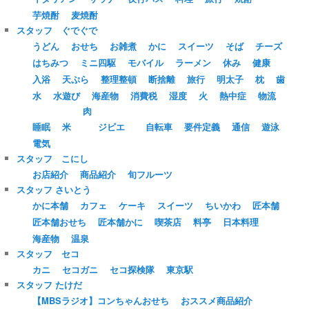
芋焼酎
麦焼酎
スタッフ ぐでぐで
うどん
おせち
お雑煮
かに
スイーツ
そば
チーズ
はちみつ
ミニ四駆
モバイル
ラーメン
休み
健康
入浴
天ぷら
整理整頓
断捨離
旅行
明太子
枕
歯
水
水遊び
海産物
消費税
湿度
火
熱中症
物流
肉
睡眠
米
ジビエ
自転車
要件定義
通信
遊泳
電気
スタッフ こにし
お店紹介
商品紹介
旬フルーツ
スタッフ さいとう
かに本舗
カフェ
ケーキ
スイーツ
ちいかわ
匠本舗
匠本舗おせち
匠本舗かに
喫茶店
料亭
日本料理
海産物
温泉
スタッフ セコ
カニ
セコガニ
セコ探検隊
東京駅
スタッフ たけだ
【MBSラジオ】コンちゃんおせち
おススメ商品紹介