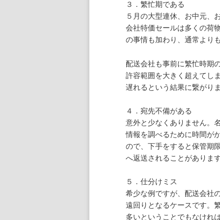
３．繁忙期である
５月の大型連休、お中元、
会社特価セールは多くの荷
の事情も加わり、通常より
配送会社も事前に繁忙時期
許容範囲を大きく超えてし
遅れるという結果に繋がり
４．宛先不備がある
意外と少なくありません。
情報を調べるために時間が
ので、下手をすると保管期
へ返送されることがありま
５．仕分けミス
希少な例ですが、配送会社
遠回りとなるケースです。
多いということでもなけれ