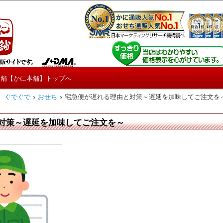
しろ情報や興味深い記事をお届けします。
【たくじょー！】
本舗【かに本舗】トップへ
 ぐでぐで
>
おせち
>
宅急便が遅れる理由と対策～遅延を加味してご注文を
対策～遅延を加味してご注文を～