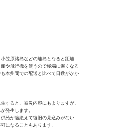
、小笠原諸島などの離島となると距離
。船や飛行機を使うので極端に遅くなる
でも本州間での配送と比べて日数がかか
発生すると、被災内容にもよりますが、
れが発生します。
力供給が途絶えて復旧の見込みがない
不可になることもあります。