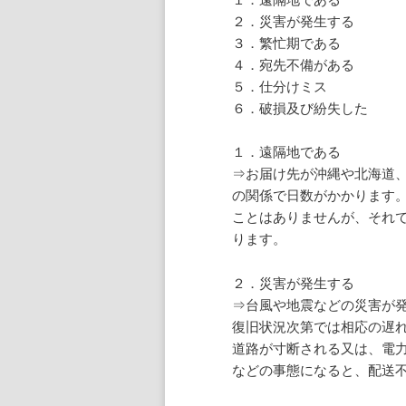
２．災害が発生する
３．繁忙期である
４．宛先不備がある
５．仕分けミス
６．破損及び紛失した
１．遠隔地である
⇒お届け先が沖縄や北海道
の関係で日数がかかります
ことはありませんが、それ
ります。
２．災害が発生する
⇒台風や地震などの災害が
復旧状況次第では相応の遅
道路が寸断される又は、電
などの事態になると、配送