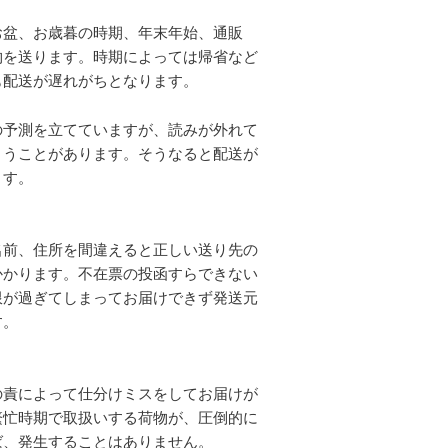
お盆、お歳暮の時期、年末年始、通販
物を送ります。時期によっては帰省など
も配送が遅れがちとなります。
の予測を立てていますが、読みが外れて
まうことがあります。そうなると配送が
ます。
名前、住所を間違えると正しい送り先の
かかります。不在票の投函すらできない
限が過ぎてしまってお届けできず発送元
す。
の責によって仕分けミスをしてお届けが
繁忙時期で取扱いする荷物が、圧倒的に
ば、発生することはありません。