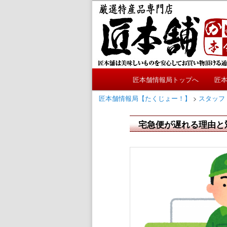
メ
かにやおせちについてのおも
イ
ン
匠本舗情報局
コ
ン
テ
メ
ン
匠本舗情報局トップへ
匠
メ
イ
ツ
ン
匠本舗情報局【たくじょー！】
>
スタッフ
へ
イ
メ
移
ニ
宅急便が遅れる理由と
動
ン
ュ
ー
コ
ン
テ