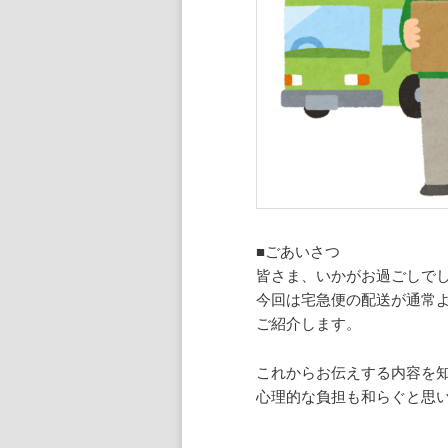
ン
ツ
へ
移
動
■ごあいさつ
皆さま、いかがお過ごしで
今回は宅急便の配送が通常
ご紹介します。
これからお伝えする内容を
心理的な負担も和らぐと思