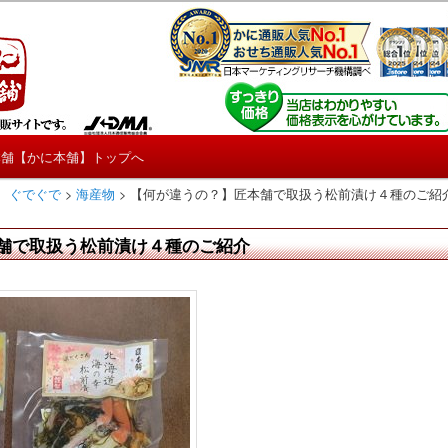
しろ情報や興味深い記事をお届けします。
【たくじょー！】
本舗【かに本舗】トップへ
 ぐでぐで
>
海産物
>
【何が違うの？】匠本舗で取扱う松前漬け４種のご紹
舗で取扱う松前漬け４種のご紹介