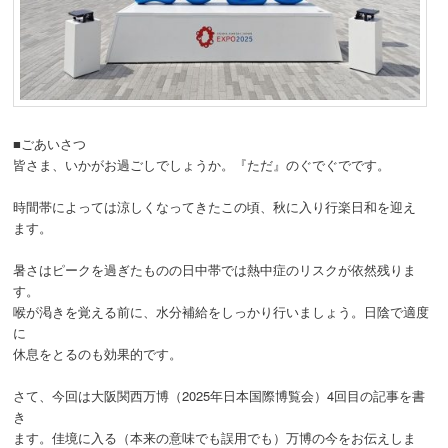
動
■ごあいさつ
皆さま、いかがお過ごしでしょうか。『ただ』のぐでぐでです。
時間帯によっては涼しくなってきたこの頃、秋に入り行楽日和を迎え
ます。
暑さはピークを過ぎたものの日中帯では熱中症のリスクが依然残りま
す。
喉が渇きを覚える前に、水分補給をしっかり行いましょう。日陰で適度
に
休息をとるのも効果的です。
さて、今回は大阪関西万博（2025年日本国際博覧会）4回目の記事を書
き
ます。佳境に入る（本来の意味でも誤用でも）万博の今をお伝えしま