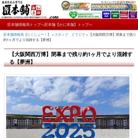
メ
かにやおせちについてのおもしろ情報や興味深い記事をお届けします。
イ
ン
メ
コ
匠本舗情報局トップへ
匠本舗【かに本舗】トップへ
匠本舗情報局【たくじょー！】
メ
イ
ン
匠本舗情報局【たくじょー！】
>
スタッフ ぐでぐで
>
【大阪関西万博】閉幕まで残り
ン
テ
イ
約1ヶ月でより混雑する【夢洲】
メ
ン
ニ
ツ
ン
【大阪関西万博】閉幕まで残り約1ヶ月でより混雑す
ュ
へ
ー
コ
る【夢洲】
移
動
ン
テ
ン
ツ
へ
移