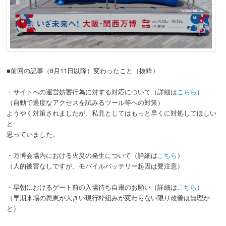
■前回の記事（8月11日以降）変わったこと（抜粋）
・サイトへの運営妨害行為に対する対応について（詳細は
こちら
）
（自動で過度なアクセスを試みるツール等への対策）
ようやく対策されましたが、私見としてはもっと早くに対処してほしい
と
思っていました。
・万博会場内における火災の発生について（詳細は
こちら
）
（人的被害なしですが、モバイルバッテリー起因は要注意）
・早朝におけるゲート前の入場待ち自粛のお願い（詳細は
こちら
）
（早期来場の恩恵が大きい現行枠組みが変わらない限り改善は無理か
と）