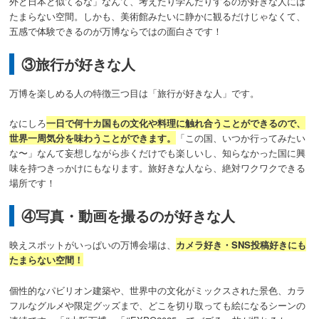
外と日本と似てるな」なんて、考えたり学んだりするのが好きな人には
たまらない空間。
しかも、美術館みたいに静かに観るだけじゃなくて、
五感で体験できるのが万博ならではの面白さです！
③旅行が好きな人
万博を楽しめる人の特徴三つ目は「旅行が好きな人」です。
なにしろ
一日で何十カ国もの文化や料理に触れ合うことができるので、
世界一周気分を味わうことができます。
「この国、いつか行ってみたい
な〜」なんて妄想しながら歩くだけでも楽しいし、知らなかった国に興
味を持つきっかけにもなります。旅好きな人なら、絶対ワクワクできる
場所です！
④写真・動画を撮るのが好きな人
映えスポットがいっぱいの万博会場は、
カメラ好き・SNS投稿好きにも
たまらない空間！
個性的なパビリオン建築や、世界中の文化がミックスされた景色、カラ
フルなグルメや限定グッズまで、どこを切り取っても絵になるシーンの