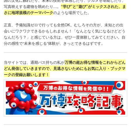
国の文化に触れたり、未来の技術を体感したり、グルメを堪能したり、
写真映えする建物を眺めたり…。
“学び”と“遊び”がミックスされた、ま
さに地球規模のテーマパーク
のような場所でした。
正直、予備知識ゼロで行っても全然OK。むしろその方が、未知との出
会いにワクワクできるかもしれません！「なんとなく気になるけどどう
なんだろう？」と感じている方は、ぜひ一度体験してみてください。自
分の感性で“未来を感じる”体験が、きっとできるはずです。
当サイトでは、通期パス持ちの私が
万博の超お得な情報をこれからどん
どん発信していきますので、見逃さないためにもお気に入り・ブックマ
ークの登録お願いします！