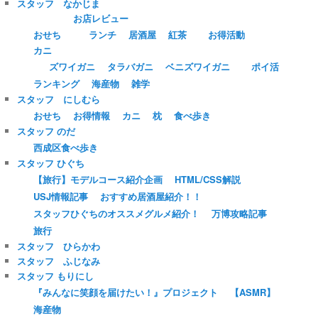
スタッフ なかじま
お店レビュー
おせち
ランチ
居酒屋
紅茶
お得活動
カニ
ズワイガニ
タラバガニ
ベニズワイガニ
ポイ活
ランキング
海産物
雑学
スタッフ にしむら
おせち
お得情報
カニ
枕
食べ歩き
スタッフ のだ
西成区食べ歩き
スタッフ ひぐち
【旅行】モデルコース紹介企画
HTML/CSS解説
USJ情報記事
おすすめ居酒屋紹介！！
スタッフひぐちのオススメグルメ紹介！
万博攻略記事
旅行
スタッフ ひらかわ
スタッフ ふじなみ
スタッフ もりにし
『みんなに笑顔を届けたい！』プロジェクト
【ASMR】
海産物