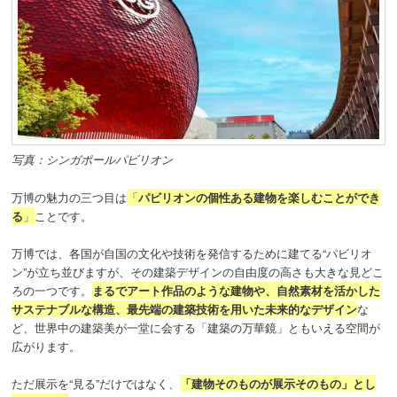
写真：シンガポールパビリオン
万博の魅力の三つ目は
「
パビリオンの個性ある建物を楽しむことができ
る
」
ことです。
万博では、各国が自国の文化や技術を発信するために建てる“パビリオ
ン”が立ち並びますが、その建築デザインの自由度の高さも大きな見どこ
ろの一つです。
まるでアート作品のような建物や、自然素材を活かした
サステナブルな構造、最先端の建築技術を用いた未来的なデザイン
な
ど、世界中の建築美が一堂に会する「建築の万華鏡」ともいえる空間が
広がります。
ただ展示を“見る”だけではなく、
「建物そのものが展示そのもの」とし