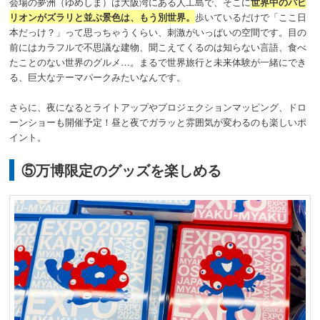
会場の夢洲（ゆめしま）は大阪湾にある人工島で、そこに
世界中のパビ
リオンがズラリと並ぶ景色は、もう別世界。
歩いているだけで「ここ日
本だっけ？」って思っちゃうくらい、刺激がいっぱいの空間です。目の
前にはカラフルで不思議な建物、聞こえてくるのは知らない言語、食べ
たことのない世界のグルメ…。まるで世界旅行と未来体験が一緒にでき
る、巨大なテーマパークみたいなんです。
さらに、夜になるとライトアップやプロジェクションマッピング、ドロ
ーンショーも開催予定！昼と夜でガラッと雰囲気が変わるのも楽しいポ
イント。
⑤万博限定のグッズを楽しめる