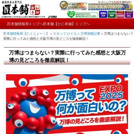
メ
かにやおせちについてのおもしろ情報や興味深い記事をお届けします。
イ
ン
メ
コ
匠本舗情報局トップへ
匠本舗【かに本舗】トップへ
匠本舗情報局【たくじょー！】
メ
イ
ン
匠本舗情報局【たくじょー！】
>
スタッフ ひぐち
>
万博攻略記事
>
万博はつまらない？
ン
テ
イ
実際に行ってみた感想と大阪万博の見どころを徹底解説！
メ
ン
ニ
ツ
ン
万博はつまらない？実際に行ってみた感想と大阪万
ュ
へ
ー
コ
博の見どころを徹底解説！
移
動
ン
テ
ン
ツ
へ
移