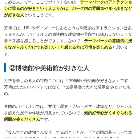
しめる人」です。
ここでポイントなのは、
テーマパークのアトラクショ
ンに乗るのが好きという人よりかは、パーク内の雰囲気や食べ歩きなど
が好きな人
ということです。
万博では、USJやディズニーにあるような刺激的なアトラクションはあ
りませんが、パビリオンの個性的な建築物や普段では味わえないような
非日常感を感じることができます。なので、
テーマパークの雰囲気に浸
りながら歩くだけでも楽しい！と感じる方は万博を楽しめる
と思いま
す。
②博物館や美術館が好きな人
万博を楽しめる人の特徴二つ目は「博物館や美術館が好きな人」です。
万博はただのイベントではなく、“世界規模の大きな展示会”みたいなも
の。
各国のパビリオンでは、文化・歴史・芸術・科学・建築など、ジャンル
を超えた展示や体験が用意されているので、
知的好奇心がくすぐられる
瞬間が盛りだくさん
です。
「なんでこの建物こんな形してるの？」とか、「この国の暮らしって意