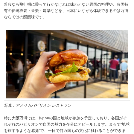
普段なら飛行機に乗って行かなければ味わえない異国の料理や、各国特
有の伝統衣装・音楽・建築などを、日本にいながら体験できるのは万博
ならではの醍醐味です。
写真：アメリカパビリオン レストラン
特に大阪万博では、約150の国と地域が参加を予定しており、各国がそ
れぞれのパビリオンで自国の魅力を存分にアピールします。まるで“地球
を旅するような感覚”で、一日で何カ国もの文化に触れることができま