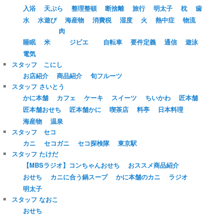
入浴
天ぷら
整理整頓
断捨離
旅行
明太子
枕
歯
水
水遊び
海産物
消費税
湿度
火
熱中症
物流
肉
睡眠
米
ジビエ
自転車
要件定義
通信
遊泳
電気
スタッフ こにし
お店紹介
商品紹介
旬フルーツ
スタッフ さいとう
かに本舗
カフェ
ケーキ
スイーツ
ちいかわ
匠本舗
匠本舗おせち
匠本舗かに
喫茶店
料亭
日本料理
海産物
温泉
スタッフ セコ
カニ
セコガニ
セコ探検隊
東京駅
スタッフ たけだ
【MBSラジオ】コンちゃんおせち
おススメ商品紹介
おせち
カニに合う鍋スープ
かに本舗のカニ
ラジオ
明太子
スタッフ なおこ
おせち