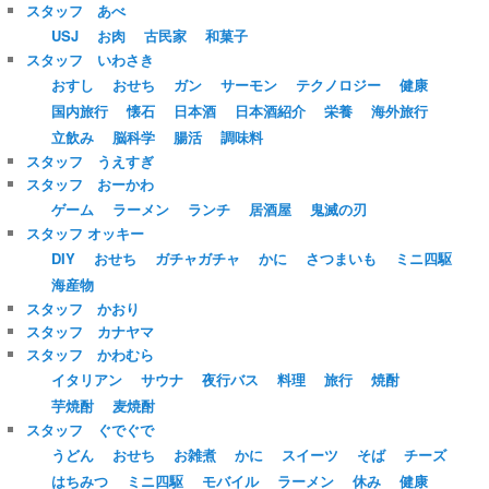
スタッフ あべ
USJ
お肉
古民家
和菓子
スタッフ いわさき
おすし
おせち
ガン
サーモン
テクノロジー
健康
国内旅行
懐石
日本酒
日本酒紹介
栄養
海外旅行
立飲み
脳科学
腸活
調味料
スタッフ うえすぎ
スタッフ おーかわ
ゲーム
ラーメン
ランチ
居酒屋
鬼滅の刃
スタッフ オッキー
DIY
おせち
ガチャガチャ
かに
さつまいも
ミニ四駆
海産物
スタッフ かおり
スタッフ カナヤマ
スタッフ かわむら
イタリアン
サウナ
夜行バス
料理
旅行
焼酎
芋焼酎
麦焼酎
スタッフ ぐでぐで
うどん
おせち
お雑煮
かに
スイーツ
そば
チーズ
はちみつ
ミニ四駆
モバイル
ラーメン
休み
健康