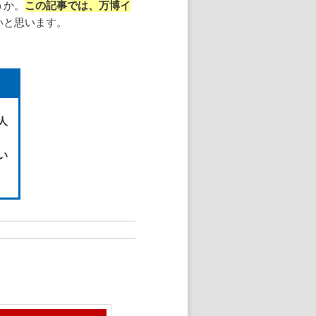
うか。
この記事では、万博イ
いと思います。
人
い
＞