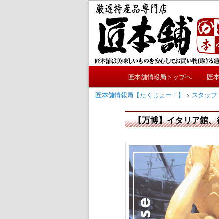
メ
かにやおせちについてのおも
イ
ン
匠本舗情報局
コ
ン
テ
メ
ン
匠本舗情報局トップへ
匠
メ
イ
ツ
ン
匠本舗情報局【たくじょー！】
>
スタッフ
へ
イ
メ
移
ニ
【万博】イタリア館、
動
ン
ュ
ー
コ
ン
テ