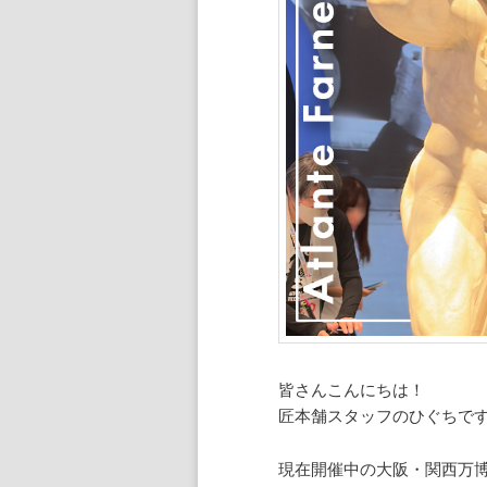
ン
ツ
へ
移
動
皆さんこんにちは！
匠本舗スタッフのひぐちで
現在開催中の大阪・関西万