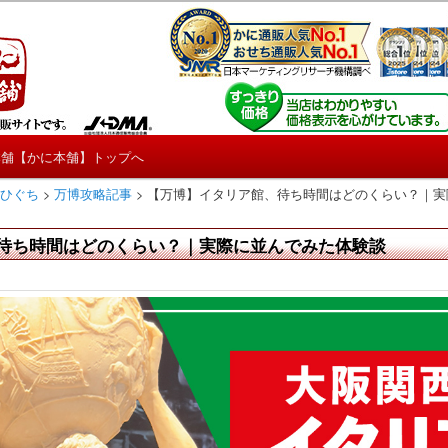
しろ情報や興味深い記事をお届けします。
【たくじょー！】
本舗【かに本舗】トップへ
 ひぐち
>
万博攻略記事
>
【万博】イタリア館、待ち時間はどのくらい？｜実
待ち時間はどのくらい？｜実際に並んでみた体験談