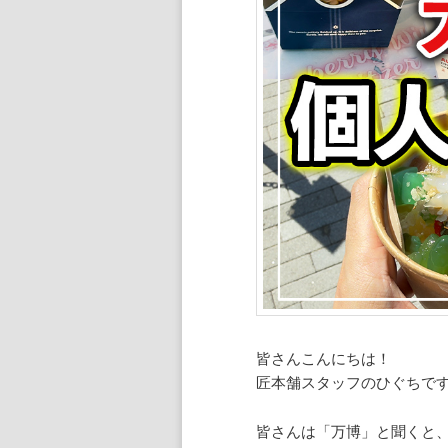
ン
ツ
へ
移
動
皆さんこんにちは！
匠本舗スタッフのひぐちで
皆さんは「万博」と聞くと