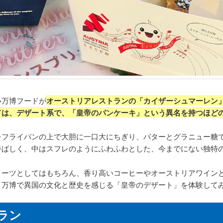
い万博フードが
オーストリアレストランの「カイザーシュマーレン
ドは、デザート系で、「皇帝のパンケーキ」という異名を持つほど
をフライパンの上で大胆に一口大にちぎり、バターとグラニュー糖
香ばしく、中はスフレのようにふわふわとした、今までにない独特
イーツとしてはもちろん、香り高いコーヒーやオーストリアワイン
、万博で異国の文化と歴史を感じる「皇帝のデザート」を体験して
ラン