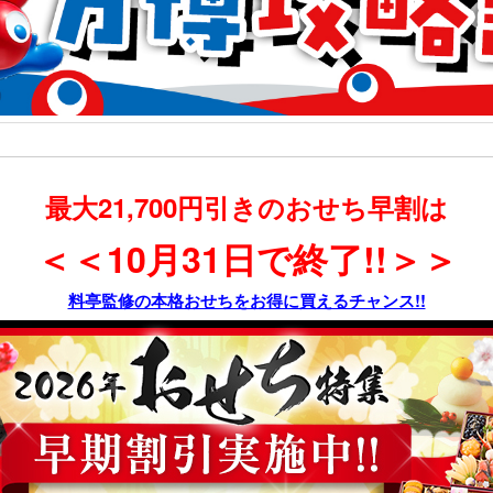
最大21,700円引きのおせち早割は
＜＜10月31日で終了!!＞＞
料亭監修の本格おせちをお得に買えるチャンス!!