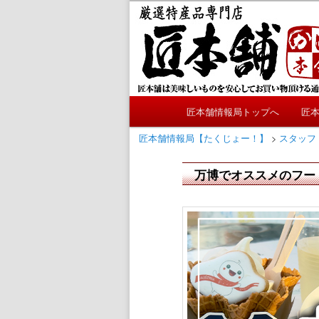
メ
かにやおせちについてのおも
イ
ン
匠本舗情報局
コ
ン
テ
メ
ン
匠本舗情報局トップへ
匠
メ
イ
ツ
ン
匠本舗情報局【たくじょー！】
>
スタッフ
へ
イ
メ
移
ニ
万博でオススメのフー
動
ン
ュ
ー
コ
ン
テ